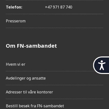
Telefon:
+47 971 87 740
Presserom
Om FN-sambandet
t
Hvem vi er
i
l
g
Avdelinger og ansatte
j
e
Adresser til våre kontorer
n
g
e
Bestill besøk fra FN-sambandet