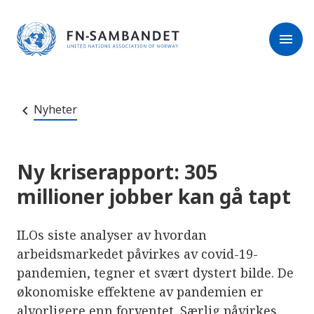
M
r
e
m
r
menu
k
l
:
e
D
s
e
e
t
t
r
e
Nyheter
e
n
e
t
t
s
Ny kriserapport: 305
t
e
millioner jobber kan gå tapt
d
e
t
i
ILOs siste analyser av hvordan
n
n
arbeidsmarkedet påvirkes av covid-19-
e
pandemien, tegner et svært dystert bilde. De
h
o
økonomiske effektene av pandemien er
l
d
alvorligere enn forventet. Særlig påvirkes