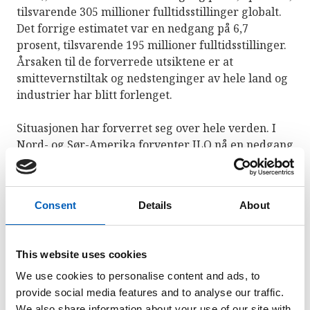
tilsvarende 305 millioner fulltidsstillinger globalt.
Det forrige estimatet var en nedgang på 6,7
prosent, tilsvarende 195 millioner fulltidsstillinger.
Årsaken til de forverrede utsiktene er at
smittevernstiltak og nedstenginger av hele land og
industrier har blitt forlenget.
Situasjonen har forverret seg over hele verden. I
Nord- og Sør-Amerika forventer ILO nå en nedgang
i antall arbeidstimer på 12,4 prosent i andre kvartal
(sammenlignet med nivået før krisen). Tilsvarende
nedgang forventes å havne på 11,8 prosent for
Consent
Details
About
Europa og Sentral-Asia. Anslagene for resten av de
regionale gruppene følger like etter, med en
forventet nedgang på over 9,5 prosent.
This website uses cookies
We use cookies to personalise content and ads, to
provide social media features and to analyse our traffic.
Ber land handle umiddelbart
We also share information about your use of our site with