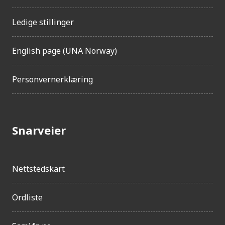
l
i
Ledige stillinger
g
h
e
English page (UNA Norway)
t
Personvernerklæring
Snarveier
Nettstedskart
Ordliste