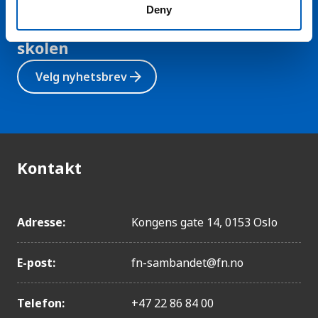
Hold deg oppdatert på FN,
Deny
arbeidslivsnytt eller verden i
skolen
arrow_forward
Velg nyhetsbrev
Kontakt
Adresse:
Kongens gate 14, 0153 Oslo
E-post:
fn-sambandet@fn.no
Telefon:
+47 22 86 84 00