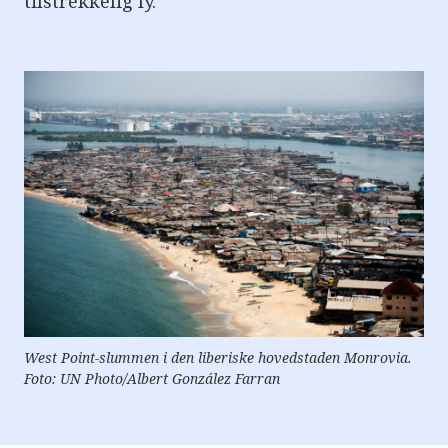
tilstrekkelig ly.
e
r
e
t
t
i
l
g
j
e
n
g
e
l
i
g
h
e
t
s
s
y
West Point-slummen i den liberiske hovedstaden Monrovia.
s
t
Foto: UN Photo/Albert González Farran
e
m
.