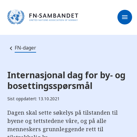
M
r
e
m
r
menu
k
l
:
e
D
s
e
e
t
t
r
e
FN-dager
e
n
e
t
t
s
Internasjonal dag for by- og
t
e
bosettingsspørsmål
d
e
t
Sist oppdatert: 13.10.2021
i
n
n
Dagen skal sette søkelys på tilstanden til
e
h
byene og tettstedene våre, og på alle
o
menneskers grunnleggende rett til
l
d