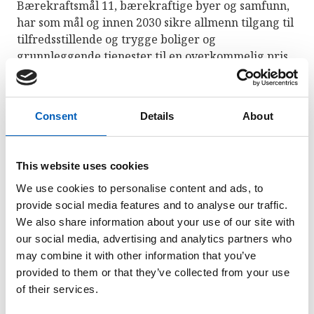
Bærekraftsmål 11, bærekraftige byer og samfunn,
har som mål og innen 2030 sikre allmenn tilgang til
tilfredsstillende og trygge boliger og
grunnleggende tjenester til en overkommelig pris,
og bedre forholdene i slumområder.
Consent
Details
About
This website uses cookies
We use cookies to personalise content and ads, to
provide social media features and to analyse our traffic.
We also share information about your use of our site with
our social media, advertising and analytics partners who
may combine it with other information that you’ve
1 av 4 som bor i by, bor i slumlignende forhold
provided to them or that they’ve collected from your use
(Bærekraftsmål-rapporten 2018). Illustrasjon: UN DESA
of their services.