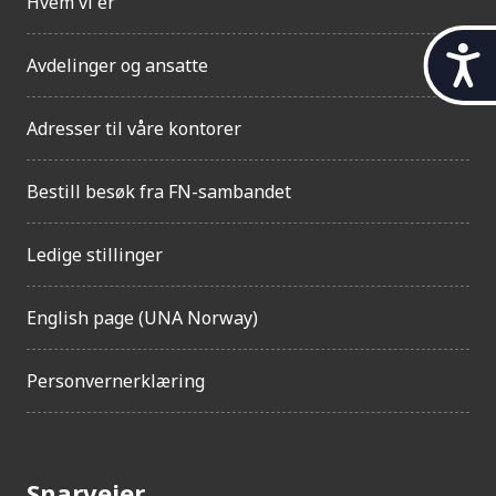
Hvem vi er
t
Avdelinger og ansatte
i
l
g
Adresser til våre kontorer
j
e
Bestill besøk fra FN-sambandet
n
g
e
Ledige stillinger
l
i
g
English page (UNA Norway)
h
e
Personvernerklæring
t
Snarveier