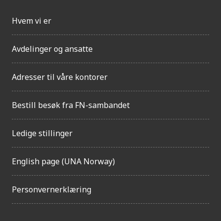
l
i
Hvem vi er
g
h
e
Avdelinger og ansatte
t
Adresser til våre kontorer
Bestill besøk fra FN-sambandet
Ledige stillinger
English page (UNA Norway)
Personvernerklæring