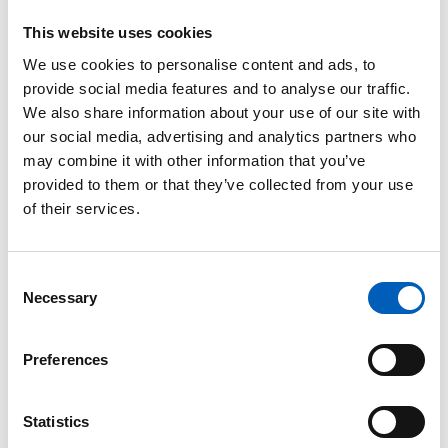
This website uses cookies
We use cookies to personalise content and ads, to
Globalt er det gjennomsnittlige årlige
provide social media features and to analyse our traffic.
karbonfotavtrykket per individ 5,9 tonn.
We also share information about your use of our site with
our social media, advertising and analytics partners who
Å leve bilfritt kan redusere ditt årlige
may combine it with other information that you’ve
karbonavtrykk med opptil 3,6 tonn.
provided to them or that they’ve collected from your use
of their services.
Å bytte fra et vanlig kjøretøy til et
elektrisk kjøretøy kan redusere
karbonavtrykket ditt med i gjennomsnitt
C
2 tonn per år.
Necessary
o
n
s
Preferences
e
n
Bakgrunn
t
Statistics
S