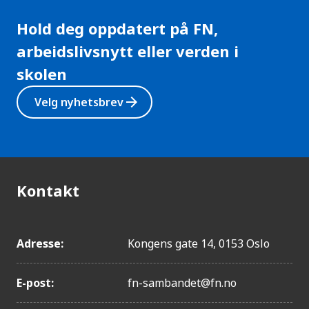
Hold deg oppdatert på FN,
arbeidslivsnytt eller verden i
skolen
arrow_forward
Velg nyhetsbrev
Kontakt
Adresse:
Kongens gate 14, 0153 Oslo
E-post:
fn-sambandet@fn.no