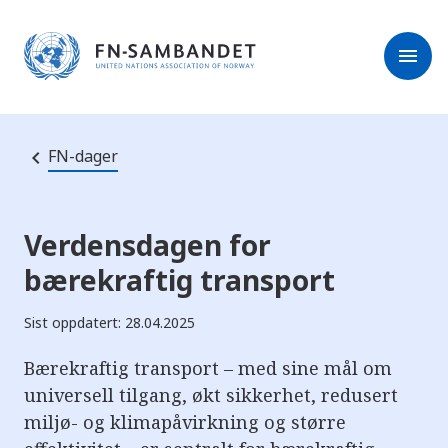
M
r
e
m
r
menu
k
l
:
e
D
s
e
e
t
t
r
e
FN-dager
e
n
e
t
t
s
Verdensdagen for
t
e
bærekraftig transport
d
e
t
Sist oppdatert: 28.04.2025
i
n
n
Bærekraftig transport – med sine mål om
e
h
universell tilgang, økt sikkerhet, redusert
o
miljø- og klimapåvirkning og større
l
d