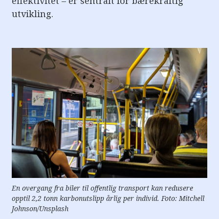
effektivitet – er sentralt for bærekraftig
e
r
utvikling.
e
t
t
i
l
g
j
e
n
g
e
l
i
g
h
e
t
s
s
y
s
t
En overgang fra biler til offentlig transport kan redusere
e
opptil 2,2 tonn karbonutslipp årlig per individ. Foto: Mitchell
m
.
Johnson/Unsplash