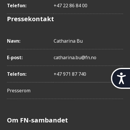
Telefon:
+47 22 86 84 00
Pressekontakt
Navn:
Catharina Bu
E-post:
catharina.bu@fn.no
Telefon:
+47 971 87 740
t
i
l
Presserom
g
j
e
n
g
Om FN-sambandet
e