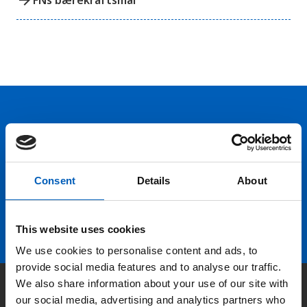
Hold deg oppdatert på FN,
arbeidslivsnytt eller verden i
skolen
Consent
Details
About
arrow_forward
Velg nyhetsbrev
This website uses cookies
We use cookies to personalise content and ads, to
provide social media features and to analyse our traffic.
We also share information about your use of our site with
Kontakt
our social media, advertising and analytics partners who