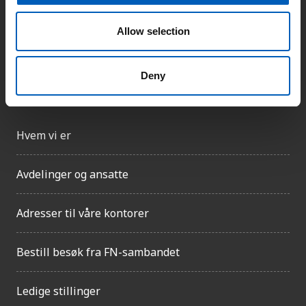
Presserom
o
n
Allow selection
Deny
Om FN-sambandet
Hvem vi er
Avdelinger og ansatte
Adresser til våre kontorer
Bestill besøk fra FN-sambandet
Ledige stillinger