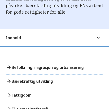
e
påvirker bærekraftig utvikling og FNs arbeid
r
e
for gode rettigheter for alle.
t
t
i
l
g
j
e
Innhold
n
g
e
l
i
g
h
arrow_forward
Befolkning, migrasjon og urbanisering
e
t
s
s
arrow_forward
Bærekraftig utvikling
y
s
t
arrow_forward
Fattigdom
e
m
.
arrow_forward
FNs bærekraftsmål