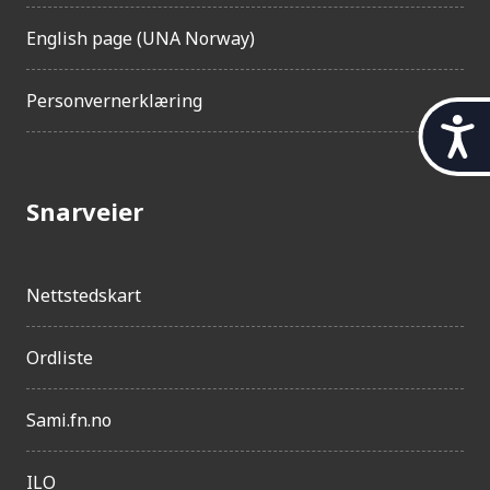
English page (UNA Norway)
Personvernerklæring
t
i
l
g
Snarveier
j
e
n
g
Nettstedskart
e
l
Ordliste
i
g
h
Sami.fn.no
e
t
ILO