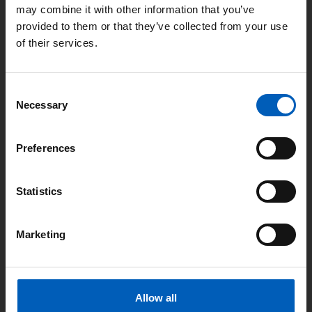
may combine it with other information that you’ve
provided to them or that they’ve collected from your use
Adresse:
Kongens gate 14, 0153 Oslo
of their services.
E-post:
fn-sambandet@fn.no
C
Necessary
o
Telefon:
+47 22 86 84 00
n
s
Preferences
Pressekontakt
e
n
t
Statistics
Navn:
Catharina Bu
S
e
Marketing
l
E-post:
catharina.bu@fn.no
e
c
Telefon:
+47 971 87 740
t
Allow all
i