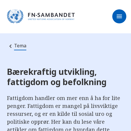
M
r
e
m
r
menu
k
l
:
e
D
s
e
e
t
t
r
e
Tema
e
n
e
t
t
s
Bærekraftig utvikling,
t
e
fattigdom og befolkning
d
e
t
i
Fattigdom handler om mer enn å ha for lite
n
n
penger. Fattigdom er mangel på livsviktige
e
ressurser, og er en kilde til sosial uro og
h
o
politiske opprør. Her kan du lese våre
l
d
artikler om fattigdom og hvordan dette