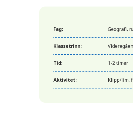
Fag:
Geografi, 
Klassetrinn:
Videregåe
Tid:
1-2 timer
Aktivitet:
Klipp/lim, 