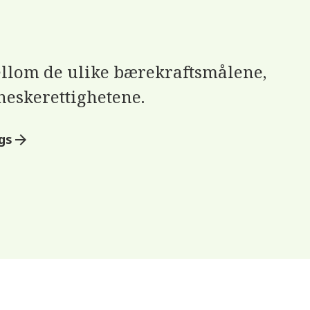
lom de ulike bærekraftsmålene,
eskerettighetene.
gs
arrow_forward