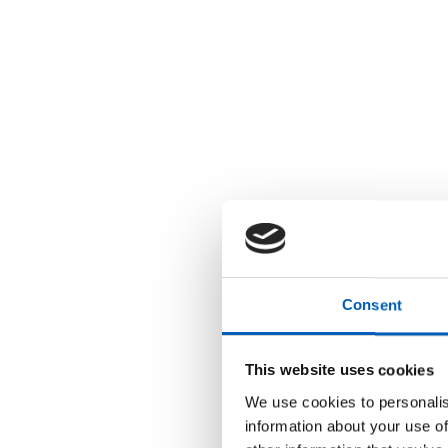
r
u
k
e
r
e
n
s
k
j
e
r
m
l
e
s
e
r
;
Consent
T
r
y
k
This website uses cookies
k
p
We use cookies to personalis
å
C
information about your use of
o