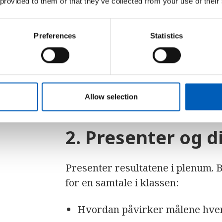
 provided to them or that they’ve collected from your use of their
Hver gruppe skal nå lime enten m
Preferences
Statistics
eller mål 13 om klima i midten av 
spørsmål: Hvilke andre mål må vi
Plasser bitene som hører til måle
Allow selection
2. Presenter og d
Presenter resultatene i plenum.
for en samtale i klassen:
Hvordan påvirker målene hve