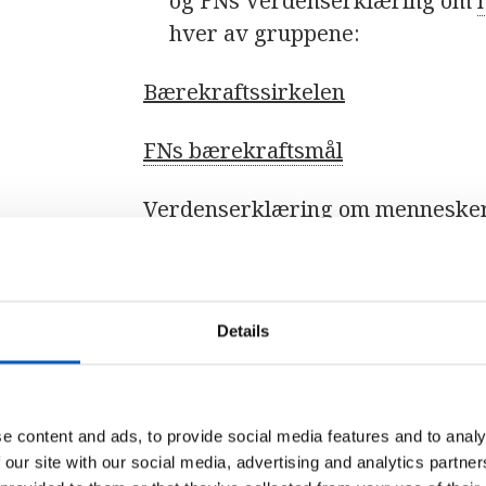
og FNs Verdenserklæring om
hver av gruppene:
Bærekraftssirkelen
FNs bærekraftsmål
Verdenserklæring om menneskere
Details
1. Klipp og lim
Hver gruppe får utdelt arket me
e content and ads, to provide social media features and to analy
bærekraftsmålene, og klipper ut a
 our site with our social media, advertising and analytics partn
klippe i.