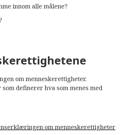
mme innom alle målene?
?
skerettighetene
ingen om menneskerettigheter.
er som definerer hva som menes med
rdenserklæringen om menneskerettigheter