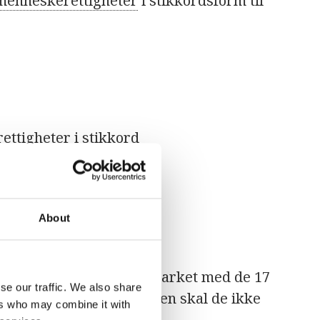
menneskerettigheter
i stikkordsform til
ttigheter i stikkord
About
d bærekraftssirkelen og arket med de 17
se our traffic. We also share
lle de 17 målene. Sirkelen skal de ikke
ers who may combine it with