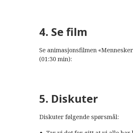
4. Se film
Se animasjonsfilmen «Menneskere
(01:30 min):
5. Diskuter
Diskuter følgende spørsmål:
Tar vi det for gitt at vi alle har