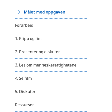
r
y
k
Målet med oppgaven
k
p
å
Forarbeid
C
o
n
t
1. Klipp og lim
r
o
l
2. Presenter og diskuter
-
F
1
3. Les om menneskerettighetene
1
f
o
r
4. Se film
å
j
u
5. Diskuter
s
t
e
Ressurser
r
e