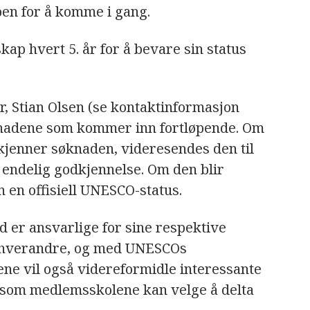
pen for å komme i gang.
p hvert 5. år for å bevare sin status
r, Stian Olsen (se kontaktinformasjon
knadene som kommer inn fortløpende. Om
kjenner søknaden, videresendes den til
endelig godkjennelse. Om den blir
n en offisiell UNESCO-status.
d er ansvarlige for sine respektive
d hverandre, og med UNESCOs
ene vil også videreformidle interessante
 som medlemsskolene kan velge å delta