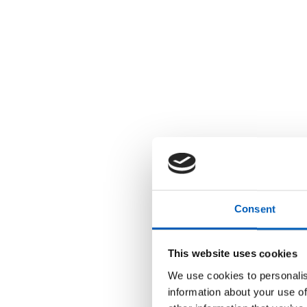
r
u
k
e
r
e
n
s
k
j
e
r
m
l
e
s
e
r
;
Consent
T
r
y
k
This website uses cookies
k
p
We use cookies to personalis
å
C
information about your use of
o