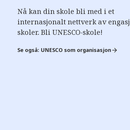
e
r
Nå kan din skole bli med i et
e
t
internasjonalt nettverk av engasj
t
i
l
skoler. Bli UNESCO-skole!
g
j
e
n
Se også: UNESCO som organisasjon
arrow_forward
g
e
l
i
g
h
e
t
s
s
y
s
t
e
m
.
T