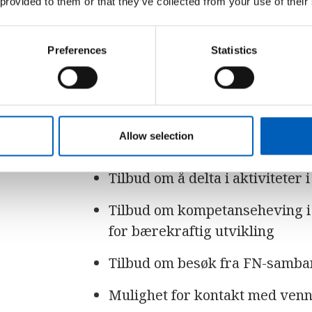
 provided to them or that they’ve collected from your use of their
Å være UNESCO-skole i Norge in
Preferences
Statistics
Et årlig nasjonalt seminar for 
verdensarvsted i Norge
Et årlig webinar for lærere og
Allow selection
Faglig påfyll, idéer og ressurs
Tilbud om å delta i aktiviteter
Tilbud om kompetanseheving i 
for bærekraftig utvikling
Tilbud om besøk fra FN-samba
Mulighet for kontakt med venn