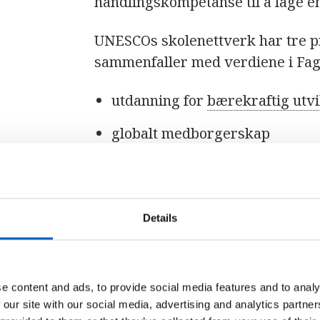
handlingskompetanse til å lage e
UNESCOs skolenettverk har tre pr
sammenfaller med verdiene i Fag
utdanning for
bærekraftig utvi
globalt medborgerskap
interkulturell læring og kultu
Se også:
Årlig lærerkonferanse 
Details
e content and ads, to provide social media features and to analy
Hvorfor bli UNES
 our site with our social media, advertising and analytics partn