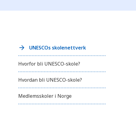
r
y
k
k
p
å
C
o
n
t
UNESCOs skolenettverk
r
o
l
Hvorfor bli UNESCO-skole?
-
F
1
Hvordan bli UNESCO-skole?
1
f
o
r
Medlemsskoler i Norge
å
j
u
s
t
e
r
e