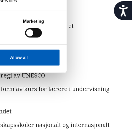
 services.
t
nebærer dette:
i
l
Marketing
lærere og skoleledere på et
g
j
e
n
 skoleledere
g
e
Allow all
er
l
i
 i regi av UNESCO
g
h
form av kurs for lærere i undervisning
e
t
ndet
skapsskoler nasjonalt og internasjonalt