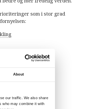
n bedre og mer fredelig verden.
ioriteringer som i stor grad
fornyelsen:
kling
rarv
for UNESCO-skoler →
About
se our traffic. We also share
CO-skole?
ers who may combine it with