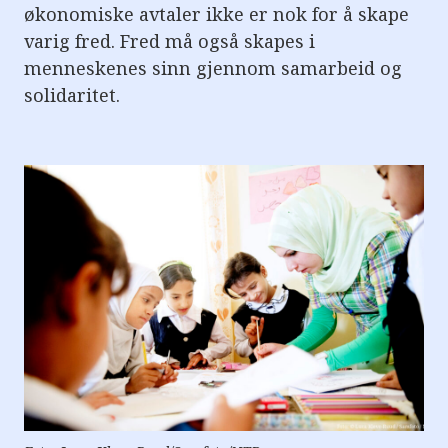
e
økonomiske avtaler ikke er nok for å skape
r
varig fred. Fred må også skapes i
e
t
menneskenes sinn gjennom samarbeid og
t
i
solidaritet.
l
g
j
e
n
g
e
l
i
g
h
e
t
s
s
y
s
t
e
m
.