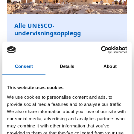
Alle UNESCO-
undervisningsopplegg
Her finner du flere aktuelle og
engasjerende undervisningsopplegg
for alle klassetrinn.
Consent
Details
About
arrow_forward
Les mer
This website uses cookies
We use cookies to personalise content and ads, to
provide social media features and to analyse our traffic.
We also share information about your use of our site with
our social media, advertising and analytics partners who
may combine it with other information that you’ve
provided to them or that they’ve collected from your use