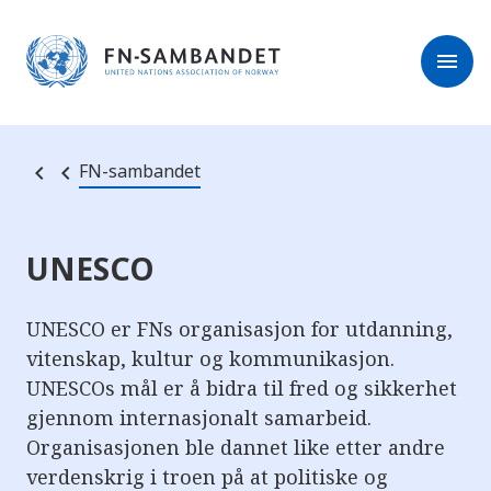
M
r
e
m
r
menu
k
l
:
e
D
s
e
e
t
t
r
e
FN-sambandet
e
n
e
t
t
s
UNESCO
t
e
d
e
UNESCO er FNs organisasjon for utdanning,
t
vitenskap, kultur og kommunikasjon.
i
n
UNESCOs mål er å bidra til fred og sikkerhet
n
e
gjennom internasjonalt samarbeid.
h
Organisasjonen ble dannet like etter andre
o
l
verdenskrig i troen på at politiske og
d