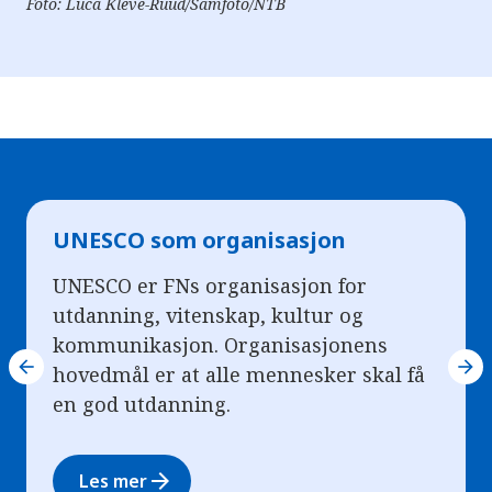
Foto: Luca Kleve-Ruud/Samfoto/NTB
UNESCO som organisasjon
UNESCO er FNs organisasjon for
utdanning, vitenskap, kultur og
kommunikasjon. Organisasjonens
arrow_back
arrow_forward
hovedmål er at alle mennesker skal få
en god utdanning.
arrow_forward
Les mer