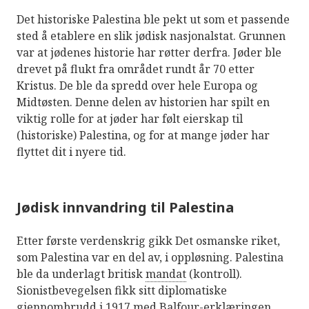
Det historiske Palestina ble pekt ut som et passende
sted å etablere en slik jødisk nasjonalstat. Grunnen
var at jødenes historie har røtter derfra. Jøder ble
drevet på flukt fra området rundt år 70 etter
Kristus. De ble da spredd over hele Europa og
Midtøsten. Denne delen av historien har spilt en
viktig rolle for at jøder har følt eierskap til
(historiske) Palestina, og for at mange jøder har
flyttet dit i nyere tid.
Jødisk innvandring til Palestina
Etter første verdenskrig gikk Det osmanske riket,
som Palestina var en del av, i oppløsning. Palestina
ble da underlagt britisk
mandat
(kontroll).
Sionistbevegelsen fikk sitt diplomatiske
gjennombrudd i 1917 med Balfour-erklæringen,