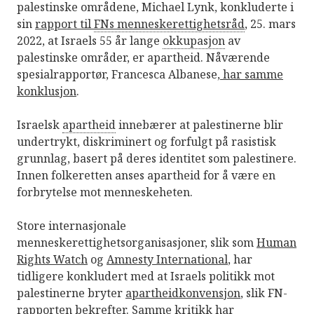
palestinske områdene, Michael Lynk, konkluderte i
h
sin
rapport til
FNs menneskerettighetsråd
, 25. mars
e
t
2022, at Israels 55 år lange
okkupasjon
av
palestinske områder, er apartheid. Nåværende
spesialrapportør, Francesca Albanese,
har samme
konklusjon
.
Israelsk
apartheid
innebærer at palestinerne blir
undertrykt, diskriminert og forfulgt på rasistisk
grunnlag, basert på deres identitet som palestinere.
Innen folkeretten anses apartheid for å være en
forbrytelse mot menneskeheten.
Store internasjonale
menneskerettighetsorganisasjoner, slik som
Human
Rights Watch
og
Amnesty International
, har
tidligere konkludert med at Israels politikk mot
palestinerne bryter
apartheidkonvensjon
, slik FN-
rapporten bekrefter. Samme kritikk har