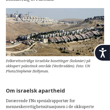
t
i
l
Folkerettsstridige israelske bosettinger (kolonier) på
g
okkupert palestinsk område (Vestbredden). Foto: UN
j
Photo/Stephenie Hollyman.
e
n
g
Om israelsk apartheid
e
l
Daværende FNs spesialrapportør for
i
menneskerettighetssituasjonen i de okkuperte
g