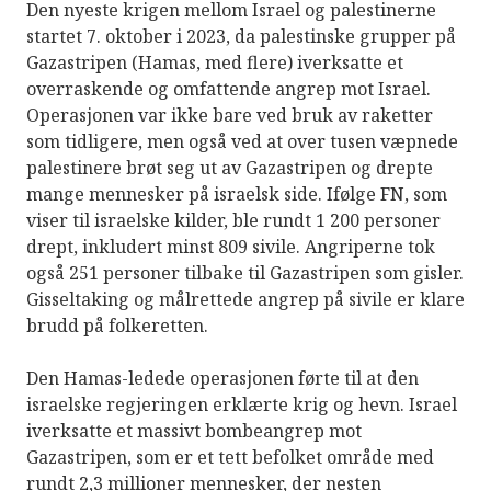
Den nyeste krigen mellom Israel og palestinerne
startet 7. oktober i 2023, da palestinske grupper på
Gazastripen (Hamas, med flere) iverksatte et
overraskende og omfattende angrep mot Israel.
Operasjonen var ikke bare ved bruk av raketter
som tidligere, men også ved at over tusen væpnede
palestinere brøt seg ut av Gazastripen og drepte
mange mennesker på israelsk side. Ifølge FN, som
viser til israelske kilder, ble rundt 1 200 personer
drept, inkludert minst 809 sivile. Angriperne tok
også 251 personer tilbake til Gazastripen som gisler.
Gisseltaking og målrettede angrep på sivile er klare
brudd på folkeretten.
Den Hamas-ledede operasjonen førte til at den
israelske regjeringen erklærte krig og hevn. Israel
iverksatte et massivt bombeangrep mot
Gazastripen, som er et tett befolket område med
rundt 2,3 millioner mennesker, der nesten