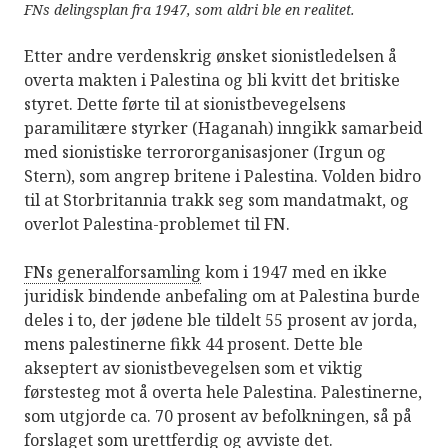
FNs delingsplan fra 1947, som aldri ble en realitet.
Etter andre verdenskrig ønsket sionistledelsen å
overta makten i Palestina og bli kvitt det britiske
styret. Dette førte til at sionistbevegelsens
paramilitære styrker (Haganah) inngikk samarbeid
med sionistiske terrororganisasjoner (Irgun og
Stern), som angrep britene i Palestina. Volden bidro
til at Storbritannia trakk seg som mandatmakt, og
overlot Palestina-problemet til FN.
FNs generalforsamling
kom i 1947 med en ikke
juridisk bindende anbefaling om at Palestina burde
deles i to, der jødene ble tildelt 55 prosent av jorda,
mens palestinerne fikk 44 prosent. Dette ble
akseptert av sionistbevegelsen som et viktig
førstesteg mot å overta hele Palestina. Palestinerne,
som utgjorde ca. 70 prosent av befolkningen, så på
forslaget som urettferdig og avviste det.