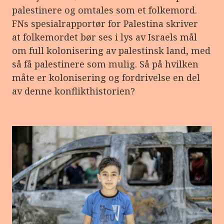
e
palestinere og omtales som et folkemord.
r
e
FNs spesialrapportør for Palestina skriver
t
t
at folkemordet bør ses i lys av Israels mål
i
om full kolonisering av palestinsk land, med
l
g
så få palestinere som mulig. Så på hvilken
j
e
måte er kolonisering og fordrivelse en del
n
av denne konflikthistorien?
g
e
l
i
g
h
e
t
s
s
y
s
t
e
m
.