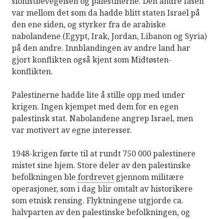
sionistbevegelsen og palestinerne. Den andre fasen
var mellom det som da hadde blitt staten Israel på
den ene siden, og styrker fra de arabiske
nabolandene (Egypt, Irak, Jordan, Libanon og Syria)
på den andre. Innblandingen av andre land har
gjort konflikten også kjent som Midtøsten-
konflikten.
Palestinerne hadde lite å stille opp med under
krigen. Ingen kjempet med dem for en egen
palestinsk stat. Nabolandene angrep Israel, men
var motivert av egne interesser.
1948-krigen førte til at rundt 750 000 palestinere
mistet sine hjem. Store deler av den palestinske
befolkningen ble
fordrevet
gjennom militære
operasjoner, som i dag blir omtalt av historikere
som etnisk rensing. Flyktningene utgjorde ca.
halvparten av den palestinske befolkningen, og