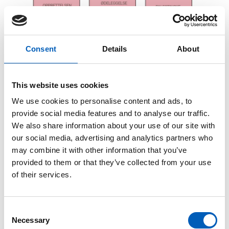
Consent
Details
About
Sionismens rolle under 1948-krigen
This website uses cookies
We use cookies to personalise content and ads, to
Fordrivelsen av palestinerne var delvis et resultat
provide social media features and to analyse our traffic.
av sionistbevegelsens mål om å etablere en stat i
We also share information about your use of our site with
Palestina med overveldende jødisk flertall. Det
our social media, advertising and analytics partners who
bidro til at de jødiske styrkene bevisst fordrev
may combine it with other information that you’ve
palestinerne fra landet, spesielt i de områdene som
provided to them or that they’ve collected from your use
var tiltenkt en jødisk stat i FNs delingsplan, og i
of their services.
områder som var strategisk viktige. Det at det var
krig bidro også til at palestinerne ble drevet bort
fra sine hjem, og mange palestinere flyktet i frykt
C
for å bli offer for krigens grusomheter.
Necessary
o