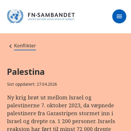
M
r
e
m
r
menu
k
l
:
e
D
s
e
e
t
t
r
e
Konflikter
e
n
e
t
t
s
Palestina
t
e
d
Sist oppdatert: 27.04.2026
e
t
i
Ny krig brøt ut mellom Israel og
n
palestinerne 7. oktober 2023, da væpnede
n
e
palestinere fra Gazastripen stormet inn i
h
o
Israel og drepte ca. 1 200 personer. Israels
l
reaksjon har ført til minst 72 000 drepte
d