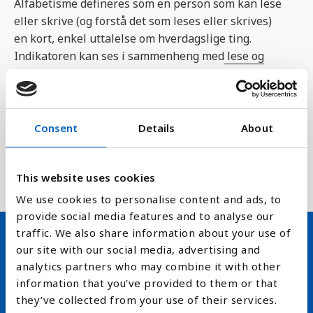
Alfabetisme defineres som en person som kan lese
eller skrive (og forstå det som leses eller skrives)
en kort, enkel uttalelse om hverdagslige ting.
Indikatoren kan ses i sammenheng med
lese og
skriveferdighetene i resten av befolkningen
.
Tallene gir en pekepinn på hvor godt
utdanningssystemene fungerer i en av sine
Consent
Details
About
hovedoppgaver - lesing og skriving. Tallene er
samlet inn av FNs organisasjon for utdanning,
vitenskap, kultur og kommunikasjon, UNESCO.
This website uses cookies
We use cookies to personalise content and ads, to
provide social media features and to analyse our
traffic. We also share information about your use of
our site with our social media, advertising and
Hold deg oppdatert på FN,
analytics partners who may combine it with other
arbeidslivsnytt eller verden i
information that you’ve provided to them or that
they’ve collected from your use of their services.
skolen