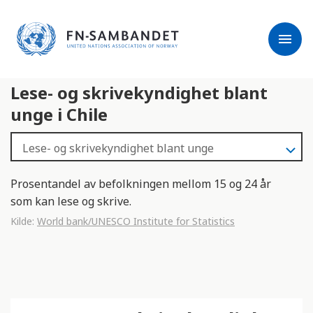
j
M
e
e
menu
r
r
m
k
l
:
Lese- og skrivekyndighet blant
e
D
s
e
unge i Chile
e
t
r
t
e
e
n
Prosentandel av befolkningen mellom 15 og 24 år
e
som kan lese og skrive.
t
Kilde:
World bank/UNESCO Institute for Statistics
t
s
t
e
d
e