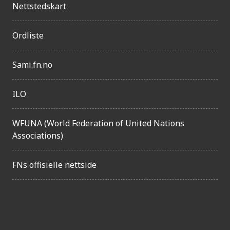
n
Nettstedskart
g
e
Ordliste
l
Sami.fn.no
i
g
ILO
h
e
WFUNA (World Federation of United Nations
t
Associations)
FNs offisielle nettside