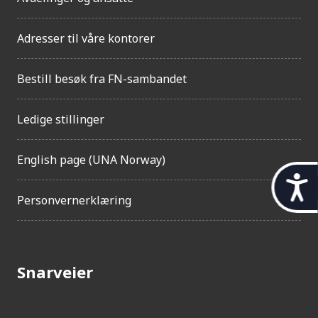
Adresser til våre kontorer
Bestill besøk fra FN-sambandet
Ledige stillinger
English page (UNA Norway)
t
Personvernerklæring
i
l
g
Snarveier
j
e