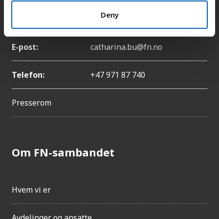
Deny
Navn:
Catharina Bu
E-post:
catharina.bu@fn.no
Telefon:
+47 971 87 740
Presserom
Om FN-sambandet
Hvem vi er
Avdelinger og ansatte