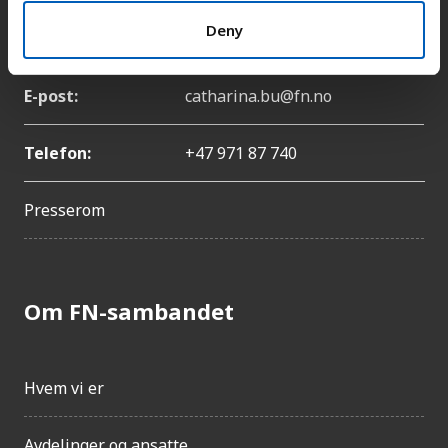
Deny
Navn:
Catharina Bu
E-post:
catharina.bu@fn.no
Telefon:
+47 971 87 740
Presserom
Om FN-sambandet
Hvem vi er
Avdelinger og ansatte