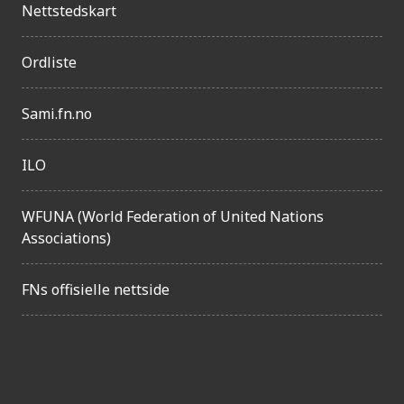
n
Nettstedskart
g
e
Ordliste
l
Sami.fn.no
i
g
ILO
h
e
WFUNA (World Federation of United Nations
t
Associations)
FNs offisielle nettside