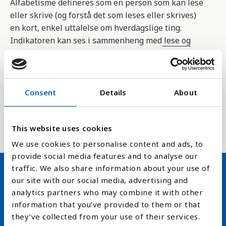
Alfabetisme defineres som en person som kan lese
eller skrive (og forstå det som leses eller skrives)
en kort, enkel uttalelse om hverdagslige ting.
Indikatoren kan ses i sammenheng med
lese og
skriveferdighetene i resten av befolkningen
.
Tallene gir en pekepinn på hvor godt
utdanningssystemene fungerer i en av sine
Consent
Details
About
hovedoppgaver - lesing og skriving. Tallene er
samlet inn av FNs organisasjon for utdanning,
vitenskap, kultur og kommunikasjon, UNESCO.
This website uses cookies
We use cookies to personalise content and ads, to
provide social media features and to analyse our
traffic. We also share information about your use of
our site with our social media, advertising and
Hold deg oppdatert på FN,
analytics partners who may combine it with other
arbeidslivsnytt eller verden i
information that you’ve provided to them or that
they’ve collected from your use of their services.
skolen