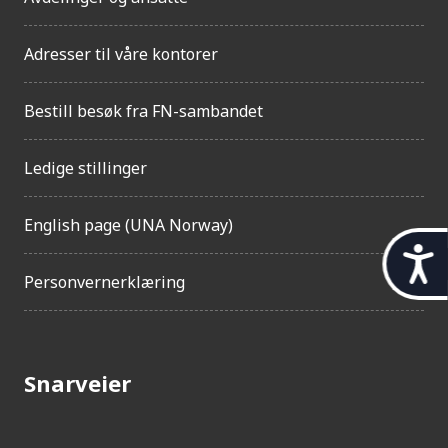
Adresser til våre kontorer
Bestill besøk fra FN-sambandet
Ledige stillinger
English page (UNA Norway)
t
Personvernerklæring
i
l
g
Snarveier
j
e