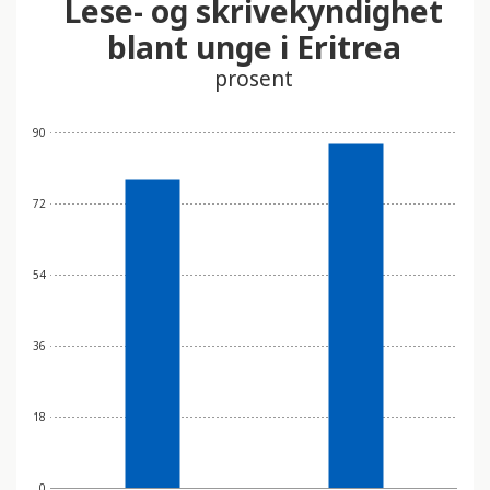
Lese- og skrivekyndighet
t
blant unge i Eritrea
i
n
prosent
n
e
90
h
o
l
72
d
e
54
r
e
t
36
t
i
l
18
g
j
0