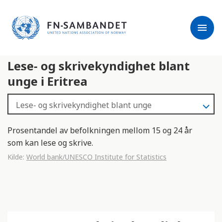
j
M
e
e
menu
r
r
m
k
l
:
Lese- og skrivekyndighet blant
e
D
s
e
unge i Eritrea
e
t
r
t
e
e
n
Prosentandel av befolkningen mellom 15 og 24 år
e
som kan lese og skrive.
t
Kilde:
World bank/UNESCO Institute for Statistics
t
s
t
e
d
e