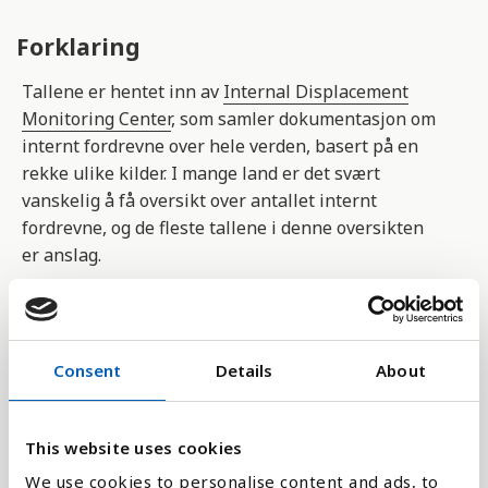
Forklaring
Tallene er hentet inn av
Internal Displacement
Monitoring Center
, som samler dokumentasjon om
internt fordrevne over hele verden, basert på en
rekke ulike kilder. I mange land er det svært
vanskelig å få oversikt over antallet internt
fordrevne, og de fleste tallene i denne oversikten
er anslag.
For forklaring til de ulike anslagene, samt
primærkilder, se www.internal-displacement.org.
Du kan også lese mer på
Flyktninghjelpen sin sider.
Consent
Details
About
Tallene omfatter bare mennesker som er fordrevet
på grunn av krig og konflikt, og ikke mennesker
This website uses cookies
som er rammet av naturkatastrofer.
We use cookies to personalise content and ads, to