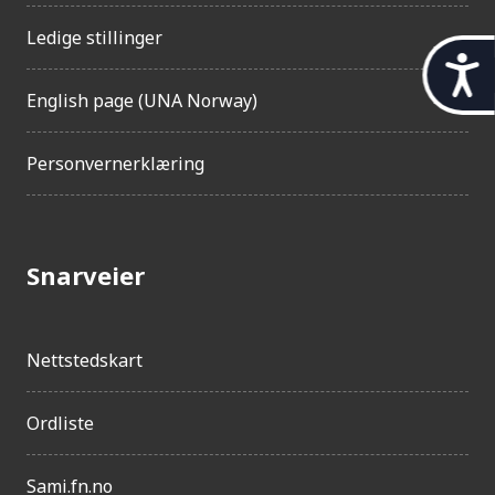
Ledige stillinger
t
English page (UNA Norway)
i
l
Personvernerklæring
g
j
e
Snarveier
n
g
e
Nettstedskart
l
i
Ordliste
g
Sami.fn.no
h