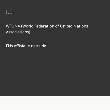
e
ILO
t
WFUNA (World Federation of United Nations
Associations)
FNs offisielle nettside