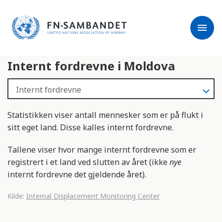
j
M
e
e
menu
r
r
m
k
l
:
Internt fordrevne i Moldova
e
D
s
e
e
t
r
t
e
e
Statistikken viser antall mennesker som er på flukt i
n
sitt eget land. Disse kalles internt fordrevne.
e
t
Tallene viser hvor mange internt fordrevne som er
t
registrert i et land ved slutten av året (ikke
nye
s
internt fordrevne det gjeldende året).
t
e
Kilde:
Internal Displacement Monitoring Center
d
e