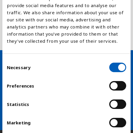
provide social media features and to analyse our
Internt fordrevne er ikke definert som flyktninger
traffic. We also share information about your use of
og har dermed heller ikke rett på beskyttelse på
our site with our social media, advertising and
samme måte som flyktninger.
analytics partners who may combine it with other
information that you’ve provided to them or that
Les mer på vår temaside om flyktninger
they’ve collected from your use of their services.
C
Necessary
o
Hold deg oppdatert på FN,
n
arbeidslivsnytt eller verden i
s
Preferences
skolen
e
n
t
Statistics
arrow_forward
Velg nyhetsbrev
S
e
Marketing
l
e