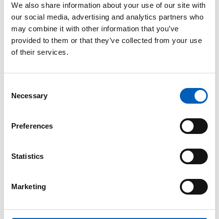
We also share information about your use of our site with
Hva gjør FN?
our social media, advertising and analytics partners who
may combine it with other information that you’ve
Tusenårsmålene var FNs målsetting for sosial og
provided to them or that they’ve collected from your use
økonomisk utvikling i tidsrommet 2000-2015. Det
of their services.
ene målet siktet på å bekjempe spredningen av
HIV/AIDS. En viktig del av dette målet var å
reversere trenden fra en økning til en reduksjon i
C
antall nye tilfeller innen år 2015. Dette målet ble
Necessary
o
nådd.
n
s
Preferences
e
n
t
Statistics
S
e
Marketing
l
e
c