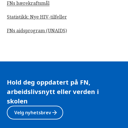
FNs bærekraftsmål
Statistikk: Nye HIV-tilfeller
FNs aidsprogram (UNAIDS)
Hold deg oppdatert på FN,
arbeidslivsnytt eller verden i
skolen
arrow_forward
Velg nyhetsbrev