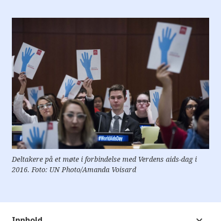
e
r
e
t
t
i
l
g
j
e
n
g
e
l
i
g
h
e
t
s
Deltakere på et møte i forbindelse med Verdens aids-dag i
s
y
2016. Foto: UN Photo/Amanda Voisard
s
t
e
m
.
Innhold