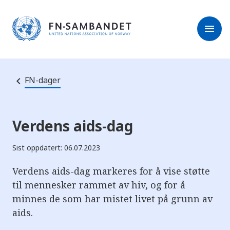
M
r
e
m
r
menu
k
l
:
e
D
s
e
e
t
t
r
e
FN-dager
e
n
e
t
t
s
Verdens aids-dag
t
e
d
Sist oppdatert: 06.07.2023
e
t
i
Verdens aids-dag markeres for å vise støtte
n
til mennesker rammet av hiv, og for å
n
e
minnes de som har mistet livet på grunn av
h
o
aids.
l
d