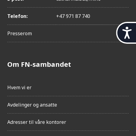
Telefon:
+47 971 87 740
t
Presserom
i
l
g
j
e
Om FN-sambandet
n
g
e
Hvem vi er
l
i
g
Avdelinger og ansatte
h
e
t
Adresser til våre kontorer