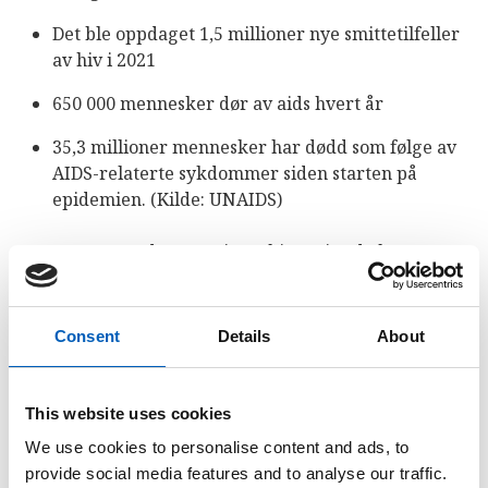
Det ble oppdaget 1,5 millioner nye smittetilfeller
av hiv i 2021
650 000 mennesker dør av aids hvert år
35,3 millioner mennesker har dødd som følge av
AIDS-relaterte sykdommer siden starten på
epidemien. (Kilde: UNAIDS)
Den største nedgangen i nye hiv-smittede har
funnet sted blant barn. Fra 2001 til 2014 ble hele 58
prosent færre barn smittet.
Consent
Details
About
Selv om antallet nye hiv-smittede i Afrika sør for
Sahara går ned, er det fortsatt denne
regionen
som
er hardest rammet. Den største økningen i antall
This website uses cookies
nye smittede skjer i Øst-Europa og Midtøsten.
We use cookies to personalise content and ads, to
provide social media features and to analyse our traffic.