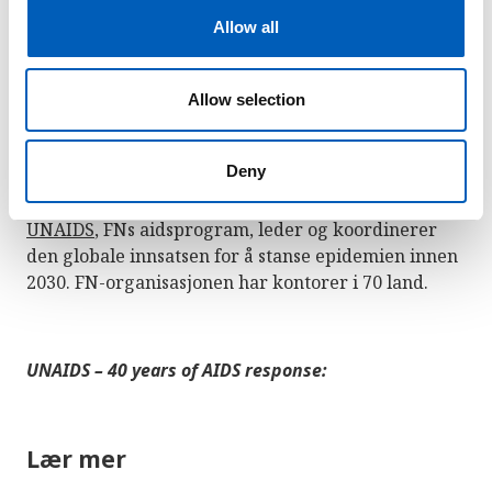
t
Allow all
Nå jobber FN for at alle som trenger det skal få
i
tilgang til behandling, og for at epidemien skal
o
stanses helt innen 2030. Dette er en del av
n
Allow selection
bærekraftsmål 3 som jobber for å sikre alle god
helse og livskvalitet. Delmål 3.3 handler om å stanse
Deny
AIDS-epidemien.
UNAIDS
, FNs aidsprogram, leder og koordinerer
den globale innsatsen for å stanse epidemien innen
2030. FN-organisasjonen har kontorer i 70 land.
UNAIDS – 40 years of AIDS response:
Lær mer