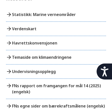
arrow_forward
Statistikk: Marine verneområder
arrow_forward
Verdenskart
arrow_forward
Havrettskonvensjonen
arrow_forward
Temaside om klimaendringene
t
arrow_forward
Undervisningsopplegg
i
l
g
arrow_forward
FNs rapport om framgangen for mål 14 (2025)
j
(engelsk)
e
n
arrow_forward
g
FNs egne sider om bærekraftsmålene (engelsk)