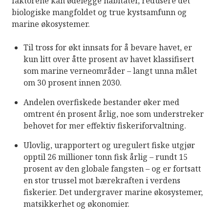
faktorene kan ødelegge habitater, redusere det
biologiske mangfoldet og true kystsamfunn og
marine økosystemer.
Til tross for økt innsats for å bevare havet, er
kun litt over åtte prosent av havet klassifisert
som marine verneområder – langt unna målet
om 30 prosent innen 2030.
Andelen overfiskede bestander øker med
omtrent én prosent årlig, noe som understreker
behovet for mer effektiv fiskeriforvaltning.
Ulovlig, urapportert og uregulert fiske utgjør
opptil 26 millioner tonn fisk årlig – rundt 15
prosent av den globale fangsten – og er fortsatt
en stor trussel mot bærekraften i verdens
fiskerier. Det undergraver marine økosystemer,
matsikkerhet og økonomier.