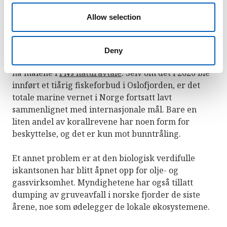
bruk av kjemiske sprøytemidler for å takle
o
lakselus. Fiskeri og akvakultur er fortsatt store
n
Allow selection
kilder til plastforurensning.
Norge har bare beskyttet
rundt 4,6 prosent
av sine
Deny
kyst- og havområder, og har en lang vei å gå for å
nå målene i
FNs naturavtale
. Selv om det i 2026 ble
innført et tiårig fiskeforbud i Oslofjorden, er det
totale marine vernet i Norge fortsatt lavt
sammenlignet med internasjonale mål. Bare en
liten andel av korallrevene har noen form for
beskyttelse, og det er kun mot bunntråling.
Et annet problem er at den biologisk verdifulle
iskantsonen har blitt åpnet opp for olje- og
gassvirksomhet. Myndighetene har også tillatt
dumping av gruveavfall i norske fjorder de siste
årene, noe som ødelegger de lokale økosystemene.