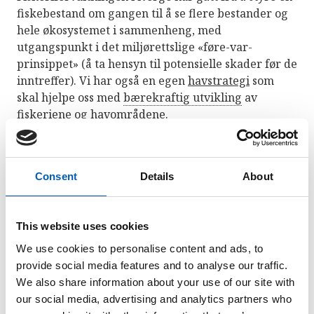
fiskebestand om gangen til å se flere bestander og
hele økosystemet i sammenheng, med
utgangspunkt i det miljørettslige «føre-var-
prinsippet» (å ta hensyn til potensielle skader før de
inntreffer). Vi har også en egen
havstrategi
som
skal hjelpe oss med
bærekraftig utvikling
av
fiskeriene og havområdene.
Kilder:
Norges arbeid med bærekraftsmålene –
Status, utfordringer og veien videre
Consent
Details
About
(regjeringen.no)
/
Regjeringens havrapport
This website uses cookies
We use cookies to personalise content and ads, to
provide social media features and to analyse our traffic.
We also share information about your use of our site with
our social media, advertising and analytics partners who