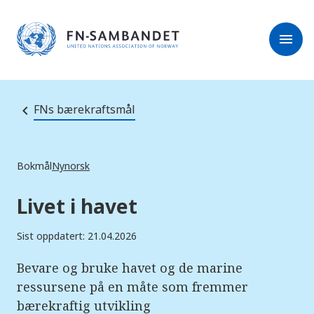
M
r
e
m
r
menu
k
l
:
e
D
s
e
e
t
t
r
e
FNs bærekraftsmål
e
n
e
t
t
s
Bokmål
Nynorsk
t
e
d
Livet i havet
e
t
i
Sist oppdatert: 21.04.2026
n
n
e
Bevare og bruke havet og de marine
h
ressursene på en måte som fremmer
o
l
bærekraftig utvikling
d