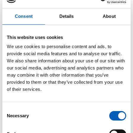
Norsk utviklingspolitikk har som mål å redusere
ulikhet og fattigdom, og styrke økonomi og velferd
i land i
det globale sør
. Norge støtter rettferdige
Consent
Details
About
handelssystemer og skatteregler, arbeider mot
ulovlig kapitalflyt og korrupsjon, og fremmer en
rettferdig byrdefordeling i kampen mot
This website uses cookies
klimaendringene.
We use cookies to personalise content and ads, to
provide social media features and to analyse our traffic.
Norge arbeider også for å sikre
We also share information about your use of our site with
menneskerettigheter
og inkludering gjennom
our social media, advertising and analytics partners who
internasjonale konvensjoner som beskytter kvinner,
may combine it with other information that you’ve
urfolk, personer med nedsatt funksjonsevne, eldre,
provided to them or that they’ve collected from your use
LHBT+-personer, religiøse minoriteter og andre
of their services.
marginaliserte grupper.
Norge har i flere år gitt omtrent 1 prosent av BNI i
C
bistand
, som del av en langsiktig satsing på global
Necessary
o
rettferdighet og utvikling. Norsk bistand har fått
n
kritikk fra forskere og sivilsamfunn for at en stadig
s