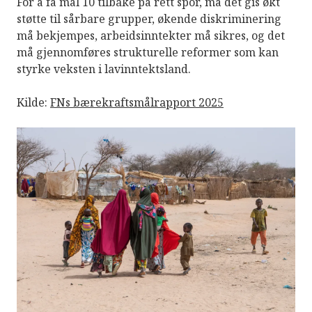
For å få mål 10 tilbake på rett spor, må det gis økt
støtte til sårbare grupper, økende diskriminering
må bekjempes, arbeidsinntekter må sikres, og det
må gjennomføres strukturelle reformer som kan
styrke veksten i lavinntektsland.
Kilde:
FNs bærekraftsmålrapport 2025