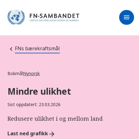
M
r
e
m
r
menu
k
l
:
e
D
s
e
e
t
t
r
e
FNs bærekraftsmål
e
n
e
t
t
s
Bokmål
Nynorsk
t
e
d
Mindre ulikhet
e
t
i
Sist oppdatert: 23.03.2026
n
n
e
Redusere ulikhet i og mellom land
h
o
l
Last ned grafikk
arrow_forward
d