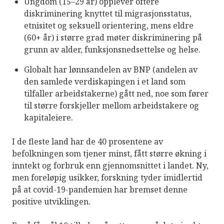
Ungdom (15–29 år) opplever oftere
diskriminering knyttet til migrasjonsstatus,
etnisitet og seksuell orientering, mens eldre
(60+ år) i større grad møter diskriminering på
grunn av alder, funksjonsnedsettelse og helse.
Globalt har lønnsandelen av BNP (andelen av
den samlede verdiskapingen i et land som
tilfaller arbeidstakerne) gått ned, noe som fører
til større forskjeller mellom arbeidstakere og
kapitaleiere.
I de fleste land har de 40 prosentene av
befolkningen som tjener minst, fått større økning i
inntekt og forbruk enn gjennomsnittet i landet. Ny,
men foreløpig usikker, forskning tyder imidlertid
på at covid-19-pandemien har bremset denne
positive utviklingen.