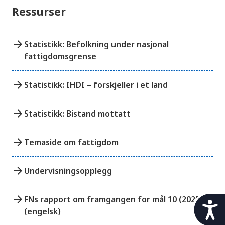
Ressurser
arrow_forward
Statistikk: Befolkning under nasjonal
fattigdomsgrense
arrow_forward
Statistikk: IHDI – forskjeller i et land
arrow_forward
Statistikk: Bistand mottatt
arrow_forward
Temaside om fattigdom
arrow_forward
Undervisningsopplegg
arrow_forward
FNs rapport om framgangen for mål 10 (2025)
t
(engelsk)
i