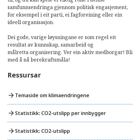
samfunnsendringa gjennom politisk engasjement,
for eksempel i eit parti, ei fagforeining eller ein
ideell organisasjon.
Dei gode, varige løysningane er som regel eit
resultat av kunnskap, samarbeid og
målretta organisering. Ver ein aktiv medborgar! Bli
med å nå berekraftsmåla!
Ressursar
arrow_forward
Temaside om klimaendringene
arrow_forward
Statistikk: CO2-utslipp per innbygger
arrow_forward
Statistikk: CO2-utslipp