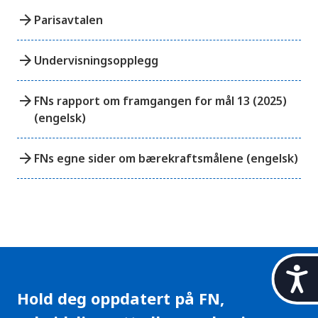
arrow_forward
Parisavtalen
arrow_forward
Undervisningsopplegg
arrow_forward
FNs rapport om framgangen for mål 13 (2025)
(engelsk)
arrow_forward
FNs egne sider om bærekraftsmålene (engelsk)
t
i
Hold deg oppdatert på FN,
l