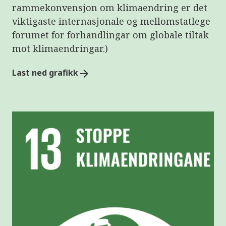
e
rammekonvensjon om klimaendring er det
r
e
viktigaste internasjonale og mellomstatlege
t
forumet for forhandlingar om globale tiltak
t
i
mot klimaendringar.)
l
g
j
Last ned grafikk
arrow_forward
e
n
g
e
l
i
g
h
e
t
s
s
y
s
t
e
m
.