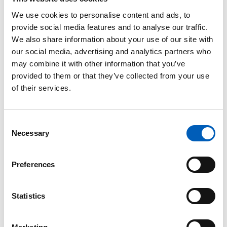
(regjeringen.no)
We use cookies to personalise content and ads, to
provide social media features and to analyse our traffic.
We also share information about your use of our site with
Kva gjer Norge internasjonalt?
our social media, advertising and analytics partners who
may combine it with other information that you’ve
Internasjonalt er Norge ein del av
provided to them or that they’ve collected from your use
klimasamarbeidet i Parisavtalen, og har meldt inn
of their services.
sine nasjonale reduksjonsmål. Norge gjer òg
pengar til ei rekkje klimatiltak i andre land. Støtte
til klimatilpassing står sentralt i norsk
C
utviklingssamarbeid.
Necessary
o
n
Mykje av Norge si internasjonale klimasatsing
s
Preferences
handlar om å verne regnskogen. Det bidreg til eit
e
meir stabilt klima, bevaring av naturmangfald og
n
berekraftig utvikling.
t
Statistics
S
I 2022 etablerte regjeringa eit nytt
e