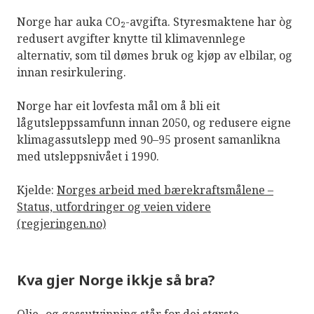
Norge har auka CO₂-avgifta. Styresmaktene har òg
redusert avgifter knytte til klimavennlege
alternativ, som til dømes bruk og kjøp av elbilar, og
innan resirkulering.
Norge har eit lovfesta mål om å bli eit
lågutsleppssamfunn innan 2050, og redusere eigne
klimagassutslepp med 90–95 prosent samanlikna
med utsleppsnivået i 1990.
Kjelde:
Norges arbeid med bærekraftsmålene –
Status, utfordringer og veien videre
(regjeringen.no)
Kva gjer Norge ikkje så bra?
Olje- og gassutvinning står for dei største