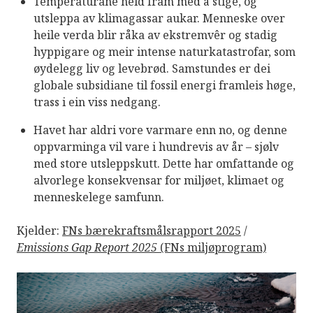
Temperaturane held fram med å stige, og
utsleppa av klimagassar aukar. Menneske over
heile verda blir råka av ekstremvêr og stadig
hyppigare og meir intense naturkatastrofar, som
øydelegg liv og levebrød. Samstundes er dei
globale subsidiane til fossil energi framleis høge,
trass i ein viss nedgang.
Havet har aldri vore varmare enn no, og denne
oppvarminga vil vare i hundrevis av år – sjølv
med store utsleppskutt. Dette har omfattande og
alvorlege konsekvensar for miljøet, klimaet og
menneskelege samfunn.
Kjelder:
FNs bærekraftsmålsrapport 2025
/
Emissions Gap Report 2025
(FNs miljøprogram)