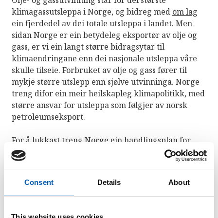
klimagassutsleppa i Norge, og bidreg med
om lag
ein fjerdedel av dei totale utsleppa i landet
. Men
sidan Norge er ein betydeleg eksportør av olje og
gass, er vi ein langt større bidragsytar til
klimaendringane enn dei nasjonale utsleppa våre
skulle tilseie. Forbruket av olje og gass fører til
mykje større utslepp enn sjølve utvinninga. Norge
treng difor ein meir heilskapleg klimapolitikk, med
større ansvar for utsleppa som følgjer av norsk
petroleumseksport.
For å lukkast treng Norge ein handlingsplan for
korleis vi skal fase ut olje- og gassindustrien på ein
måte som avgrensar arbeidsløyse og tek vare på
velferdsstaten.
Consent
Details
About
Kjelde:
Norges arbeid med bærekraftsmålene –
Status, utfordringer og veien videre
This website uses cookies