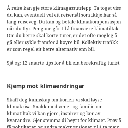
Å reise kan gje store klimagassutslepp. Ta toget viss
du kan, eventuelt vel eit reisemål som ikkje har så
lang reiseveg. Du kan og betale klimakompensasjon
når du flyr. Pengane går til å finansiere klimatiltak.
Om du berre skal korte turer, er det ofte mogleg å
gå eller sykle framfor å køyre bil. Kollektiv trafikk
er som regel eit betre alternativ enn bil.
Sjå og: 12 smarte tips for å bli ein berekraftig turist
Kjemp mot klimaendringar
Skaff deg kunnskap om korleis vi skal løyse
klimakrisa. Snakk med vener og familie om
klimatiltak vi kan gjere, inspirer og lær av
kvarandre. Gjer stemma di høyrt for klimaet. Prøv å
få politikarar og andre maktposisjonar til å ta meir