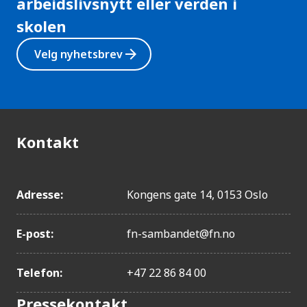
g
arbeidslivsnytt eller verden i
j
skolen
e
n
arrow_forward
Velg nyhetsbrev
g
e
l
i
g
h
Kontakt
e
t
Adresse:
Kongens gate 14, 0153 Oslo
E-post:
fn-sambandet@fn.no
Telefon:
+47 22 86 84 00
Pressekontakt