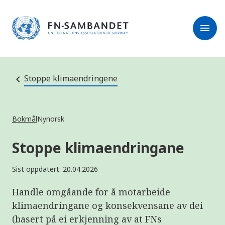
M
r
e
m
r
menu
k
l
:
e
D
s
e
e
t
t
r
e
Stoppe klimaendringene
e
n
e
t
t
s
Bokmål
Nynorsk
t
e
d
Stoppe klimaendringane
e
t
i
Sist oppdatert: 20.04.2026
n
n
e
Handle omgåande for å motarbeide
h
klimaendringane og konsekvensane av dei
o
l
(basert på ei erkjenning av at FNs
d