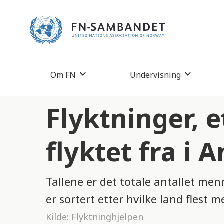
M
e
r
k
:
Om FN
Undervisning
D
e
Flyktninger, e
t
t
flyktet fra i 
e
n
Tallene er det totale antallet men
e
er sortert etter hvilke land flest m
t
Kilde:
Flyktninghjelpen
t