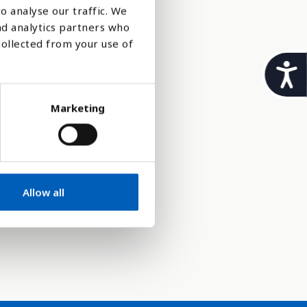
o analyse our traffic. We
nd analytics partners who
tt sin
collected from your use of
t
i
ter for
Marketing
l
tilhørighet
g
j
e
som er
på
Allow all
n
g
e
l
i