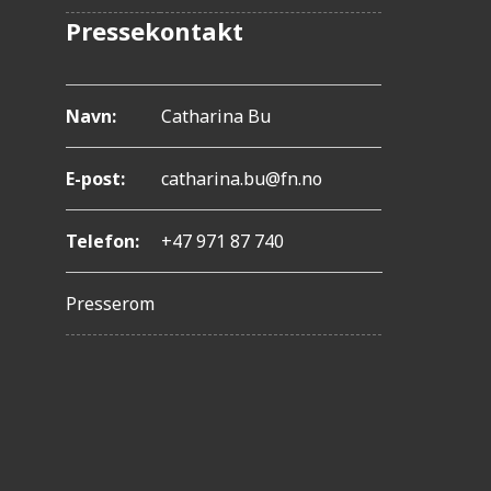
l
Pressekontakt
-
F
Navn:
Catharina Bu
1
1
E-post:
catharina.bu@fn.no
f
o
Telefon:
+47 971 87 740
r
Presserom
å
j
u
s
t