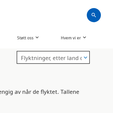
s
k
search
j
e
r
Støtt oss
Hvem vi er
m
l
e
s
e
r
ngig av når de flyktet. Tallene
e