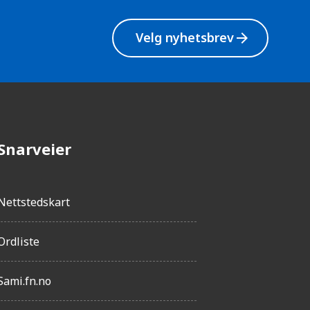
g
h
Velg nyhetsbrev
arrow_forward
e
t
Snarveier
Nettstedskart
Ordliste
Sami.fn.no