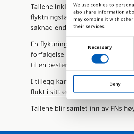
We use cookies to personal
Tallene inkluderer personer i en 
l
also share information abo
flyktningstatus ikke formelt er a
i
may combine it with other 
søknad endelig behandlet.
g
their services.
h
C
En flyktning er en person som har
e
Necessary
o
forfølgelse på grunn av rase, reli
n
t
s
til en bestemt sosial gruppe.
s
e
s
n
I tillegg kan du finne
hvilke land 
t
Deny
y
flukt i sitt eget land har en egen 
S
s
e
l
t
Tallene blir samlet inn av FNs h
e
e
c
m
t
i