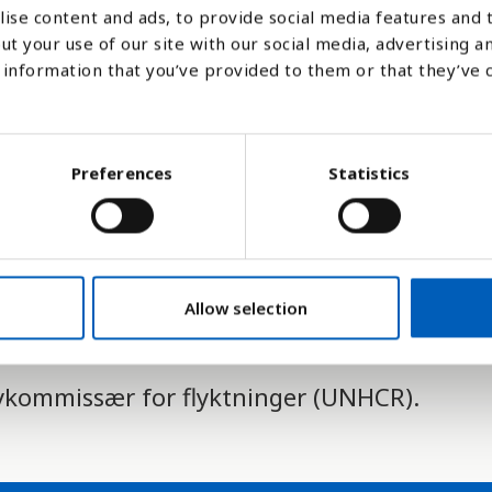
ise content and ads, to provide social media features and t
flyktningliknende situasjon, selv om deres
ut your use of our site with our social media, advertising a
vklart, samt asylsøkere som enda ikke har få
information that you’ve provided to them or that they’ve 
 flyktet fra sitt hjemland og med rette fryk
Preferences
Statistics
gion, nasjonalitet, politisk oppfatning eller 
flest mennesker flykter til, her
. Mennesker 
Allow selection
statistikk, (IDPs)
.
øykommissær for flyktninger (UNHCR).