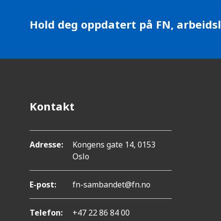
.
o
T
Hold deg oppdatert på FN, arbeidsl
n
r
y
k
k
p
Kontakt
å
C
Adresse:
Kongens gate 14, 0153
o
Oslo
n
t
E-post:
fn-sambandet@fn.no
r
Telefon:
+47 22 86 84 00
o