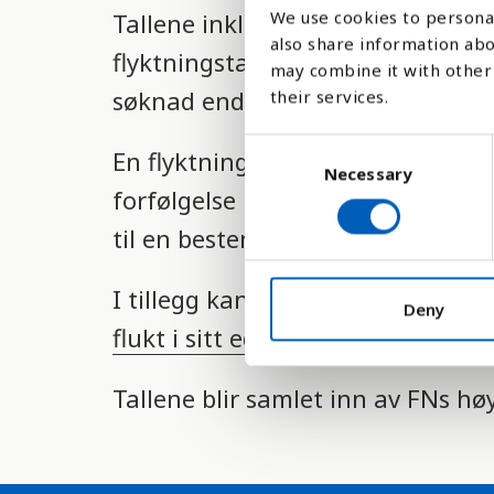
We use cookies to personal
Tallene inkluderer personer i en 
l
also share information abo
flyktningstatus ikke formelt er a
i
may combine it with other 
søknad endelig behandlet.
g
their services.
h
C
En flyktning er en person som har
e
Necessary
o
forfølgelse på grunn av rase, reli
n
t
s
til en bestemt sosial gruppe.
s
e
s
n
I tillegg kan du finne
hvilke land 
t
Deny
y
flukt i sitt eget land har en egen 
S
s
e
l
t
Tallene blir samlet inn av FNs h
e
e
c
m
t
i