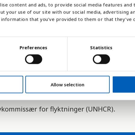
ise content and ads, to provide social media features and t
flyktningliknende situasjon, selv om deres
ut your use of our site with our social media, advertising a
vklart, samt asylsøkere som enda ikke har få
information that you’ve provided to them or that they’ve 
 flyktet fra sitt hjemland og med rette fryk
Preferences
Statistics
gion, nasjonalitet, politisk oppfatning eller 
flest mennesker flykter til, her
. Mennesker 
Allow selection
statistikk, (IDPs)
.
øykommissær for flyktninger (UNHCR).