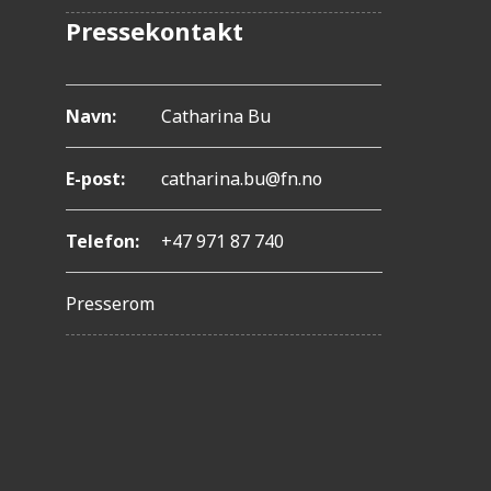
l
Pressekontakt
-
F
Navn:
Catharina Bu
1
1
E-post:
catharina.bu@fn.no
f
o
Telefon:
+47 971 87 740
r
Presserom
å
j
u
s
t