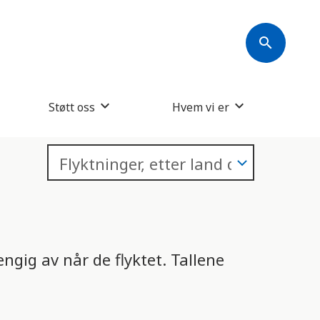
s
k
search
j
e
r
Støtt oss
Hvem vi er
m
l
e
s
e
r
ngig av når de flyktet. Tallene
e