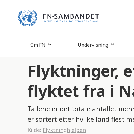
M
e
r
k
:
Om FN
Undervisning
D
e
Flyktninger, e
t
t
flyktet fra i 
e
n
Tallene er det totale antallet men
e
er sortert etter hvilke land flest m
t
Kilde:
Flyktninghjelpen
t