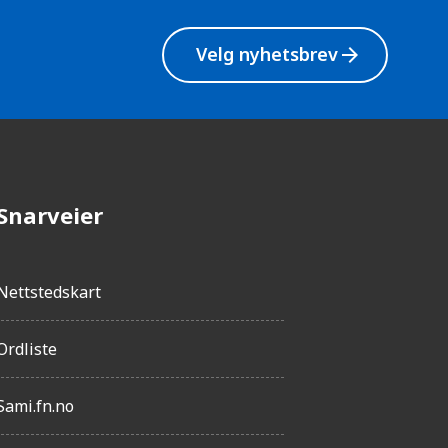
g
h
Velg nyhetsbrev
arrow_forward
e
t
Snarveier
Nettstedskart
Ordliste
Sami.fn.no