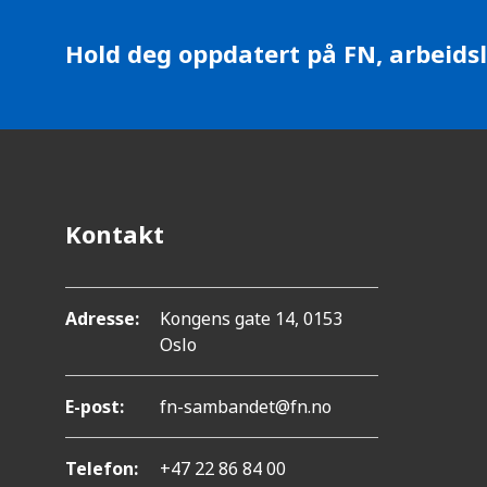
.
o
T
Hold deg oppdatert på FN, arbeidsl
n
r
y
k
k
p
Kontakt
å
C
Adresse:
Kongens gate 14, 0153
o
Oslo
n
t
E-post:
fn-sambandet@fn.no
r
Telefon:
+47 22 86 84 00
o