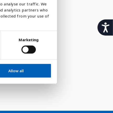
o analyse our traffic. We
nd analytics partners who
tt sin
collected from your use of
t
i
ter for
Marketing
l
tilhørighet
g
j
e
som er
på
Allow all
n
g
e
l
i