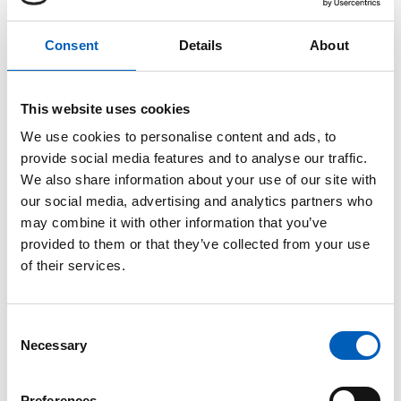
arbeidslivsinstitusjoner – altså selve grunnmuren i
ILO-systemet. Kanskje blir spørsmålet ikke bare
Consent
Details
About
hvordan arbeidslivet endrer seg, men om
samarbeidsmodellen klarer å følge med i tidene og
bli mer inkluderende.
This website uses cookies
We use cookies to personalise content and ads, to
Denne viktige diskusjonen ledes i år av Sør-Afrika.
provide social media features and to analyse our traffic.
We also share information about your use of our site with
Følg arbeidet rundt å sikre at sosial dialog
our social media, advertising and analytics partners who
og trepartssamarbeid er like relevant
her
.
may combine it with other information that you’ve
provided to them or that they’ve collected from your use
of their services.
6. Hva skjer med ILOs forhold til
Washington?
C
Apropos landssaker, likestilling og sosial dialog.
Necessary
o
USA pleier alltid å få oppmerksomhet under ILO-
n
konferansen, som én av ILOs største bidragsytere. I
s
Preferences