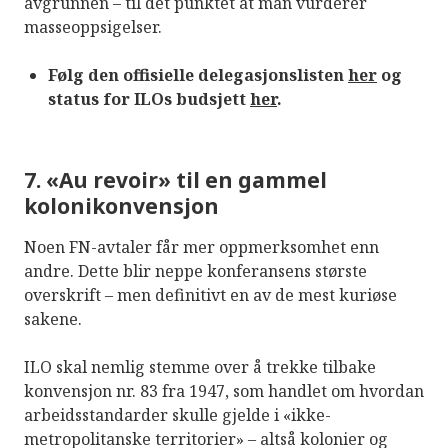
avgrunnen – til det punktet at man vurderer
masseoppsigelser.
Følg den offisielle delegasjonslisten
her
og
status for ILOs budsjett
her
.
7. «Au revoir» til en gammel
kolonikonvensjon
Noen FN-avtaler får mer oppmerksomhet enn
andre. Dette blir neppe konferansens største
overskrift – men definitivt en av de mest kuriøse
sakene.
ILO skal nemlig stemme over å trekke tilbake
konvensjon nr. 83 fra 1947, som handlet om hvordan
arbeidsstandarder skulle gjelde i «ikke-
metropolitanske territorier» – altså kolonier og