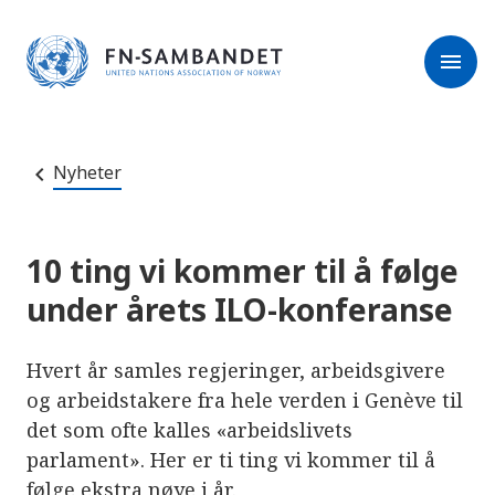
M
r
e
m
r
menu
k
l
:
e
D
s
e
e
t
t
r
e
Nyheter
e
n
e
t
t
s
10 ting vi kommer til å følge
t
e
under årets ILO-konferanse
d
e
t
i
Hvert år samles regjeringer, arbeidsgivere
n
n
og arbeidstakere fra hele verden i Genève til
e
det som ofte kalles «arbeidslivets
h
o
parlament». Her er ti ting vi kommer til å
l
d
følge ekstra nøye i år.