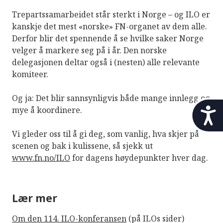
Trepartssamarbeidet står sterkt i Norge – og ILO er
kanskje det mest «norske» FN-organet av dem alle.
Derfor blir det spennende å se hvilke saker Norge
velger å markere seg på i år. Den norske
delegasjonen deltar også i (nesten) alle relevante
komiteer.
Og ja: Det blir sannsynligvis både mange innlegg og
t
mye å koordinere.
i
l
Vi gleder oss til å gi deg, som vanlig, hva skjer på
g
scenen og bak i kulissene, så sjekk ut
j
www.fn.no/ILO
for dagens høydepunkter hver dag.
e
n
g
e
Lær mer
l
i
Om den 114. ILO-konferansen
(på ILOs sider)