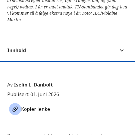
arbeidslivsregler diskuteres, ofte krangles om, og (som
regel) vedtas. I år er intet unntak. FN-sambandet gir deg hva
vi kommer til å følge ekstra nøye i år. Foto: ILO/Violaine
Martin
Innhold
Av
Iselin L. Danbolt
Publisert: 01. juni 2026
link
Kopier lenke