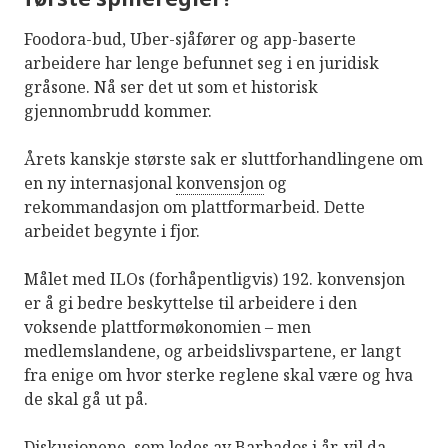
Foodora-bud, Uber-sjåfører og app-baserte
arbeidere har lenge befunnet seg i en juridisk
gråsone. Nå ser det ut som et historisk
gjennombrudd kommer.
Årets kanskje største sak er sluttforhandlingene om
en ny internasjonal
konvensjon
og
rekommandasjon om plattformarbeid. Dette
arbeidet begynte i fjor.
Målet med ILOs (forhåpentligvis) 192. konvensjon
er å gi bedre beskyttelse til arbeidere i den
voksende plattformøkonomien – men
medlemslandene, og arbeidslivspartene, er langt
fra enige om hvor sterke reglene skal være og hva
de skal gå ut på.
Diskusjonene, som ledes av Barbados i år, vil da