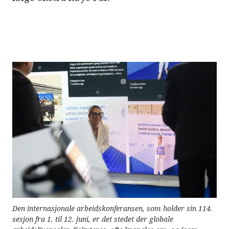
e
r
e
t
t
i
l
g
j
e
n
g
e
l
i
g
h
e
t
s
s
y
s
t
e
m
Den internasjonale arbeidskonferansen, som holder sin 114.
.
sesjon fra 1. til 12. juni, er det stedet der globale