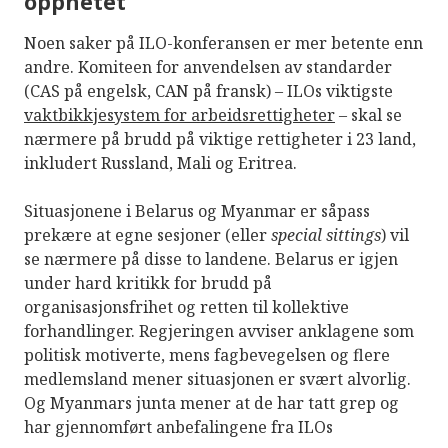
opphetet
Noen saker på ILO-konferansen er mer betente enn
andre. Komiteen for anvendelsen av standarder
(CAS på engelsk, CAN på fransk) – ILOs viktigste
vaktbikkjesystem for arbeidsrettigheter
– skal se
nærmere på brudd på viktige rettigheter i 23 land,
inkludert Russland, Mali og Eritrea.
Situasjonene i Belarus og Myanmar er såpass
prekære at egne sesjoner (eller
special sittings
) vil
se nærmere på disse to landene. Belarus er igjen
under hard kritikk for brudd på
organisasjonsfrihet og retten til kollektive
forhandlinger. Regjeringen avviser anklagene som
politisk motiverte, mens fagbevegelsen og flere
medlemsland mener situasjonen er svært alvorlig.
Og Myanmars junta mener at de har tatt grep og
har gjennomført anbefalingene fra ILOs