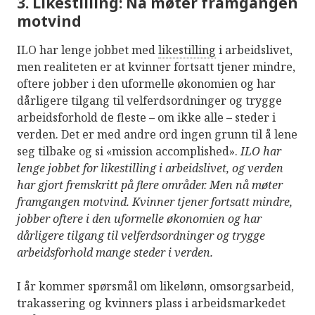
3. Likestilling: Nå møter framgangen
motvind
ILO har lenge jobbet med
likestilling
i arbeidslivet,
men realiteten er at kvinner fortsatt tjener mindre,
oftere jobber i den uformelle økonomien og har
dårligere tilgang til velferdsordninger og trygge
arbeidsforhold de fleste – om ikke alle – steder i
verden. Det er med andre ord ingen grunn til å lene
seg tilbake og si «mission accomplished».
ILO har
lenge jobbet for likestilling i arbeidslivet, og verden
har gjort fremskritt på flere områder. Men nå møter
framgangen motvind. Kvinner tjener fortsatt mindre,
jobber oftere i den uformelle økonomien og har
dårligere tilgang til velferdsordninger og trygge
arbeidsforhold mange steder i verden.
I år kommer spørsmål om likelønn, omsorgsarbeid,
trakassering og kvinners plass i arbeidsmarkedet