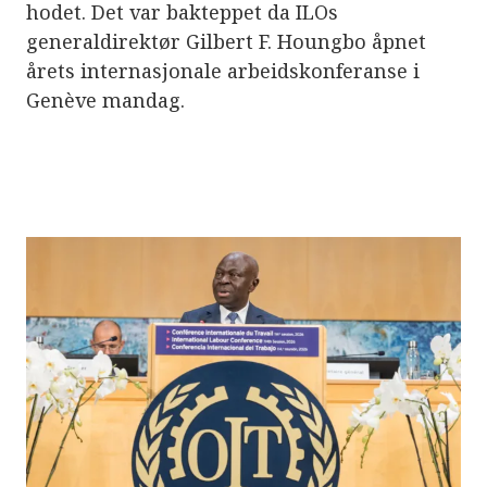
e
hodet. Det var bakteppet da ILOs
r
generaldirektør Gilbert F. Houngbo åpnet
e
t
årets internasjonale arbeidskonferanse i
t
i
Genève mandag.
l
g
j
e
n
g
e
l
i
g
h
e
t
s
s
y
s
t
e
m
.