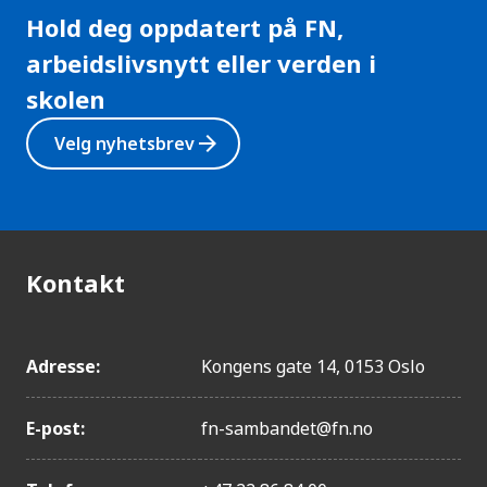
Hold deg oppdatert på FN,
arbeidslivsnytt eller verden i
skolen
arrow_forward
Velg nyhetsbrev
Kontakt
Adresse:
Kongens gate 14, 0153 Oslo
E-post:
fn-sambandet@fn.no