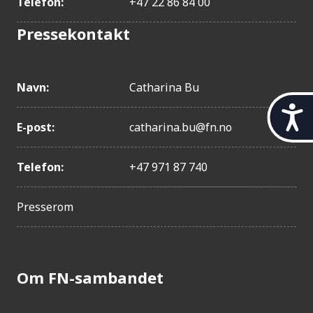
Telefon:
+47 22 86 84 00
Pressekontakt
Navn:
Catharina Bu
t
i
E-post:
catharina.bu@fn.no
l
g
Telefon:
+47 971 87 740
j
e
n
Presserom
g
e
l
i
g
Om FN-sambandet
h
e