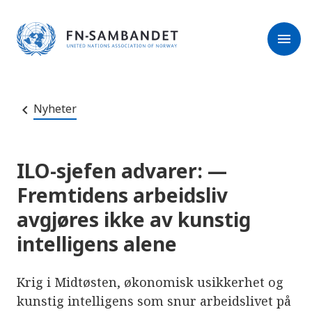
M
r
e
m
r
menu
k
l
:
e
D
s
e
e
t
t
r
e
Nyheter
e
n
e
t
t
s
ILO-sjefen advarer: —
t
e
Fremtidens arbeidsliv
d
e
avgjøres ikke av kunstig
t
i
intelligens alene
n
n
e
h
Krig i Midtøsten, økonomisk usikkerhet og
o
l
kunstig intelligens som snur arbeidslivet på
d