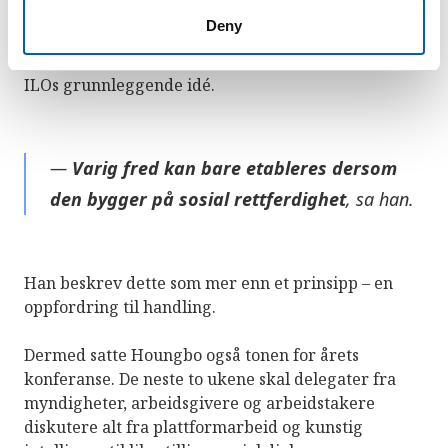
Ingen fred uten sosial rettferdighet
Deny
Mot slutten av talen vendte Houngbo tilbake til
ILOs grunnleggende idé.
—
Varig fred kan bare etableres dersom
den bygger på sosial rettferdighet
, sa han.
Han beskrev dette som mer enn et prinsipp – en
oppfordring til handling.
Dermed satte Houngbo også tonen for årets
konferanse. De neste to ukene skal delegater fra
myndigheter, arbeidsgivere og arbeidstakere
diskutere alt fra plattformarbeid og kunstig