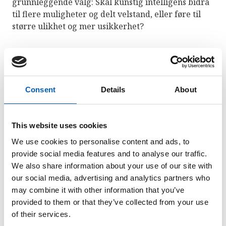
grunnleggende valg: Skal kunstig intelligens bidra
til flere muligheter og delt velstand, eller føre til
større ulikhet og mer usikkerhet?
—
Dette er et sosialt og politisk valg om
hvilken fremtid vi ønsker oss
.
Consent
Details
About
Arbeidstakerne må få sin del av
This website uses cookies
gevinsten
We use cookies to personalise content and ads, to
provide social media features and to analyse our traffic.
Et gjennomgående budskap i talen var at
We also share information about your use of our site with
arbeidstakere må få ta del i
our social media, advertising and analytics partners who
produktivitetsgevinstene som følger av ny
may combine it with other information that you’ve
teknologi.
provided to them or that they’ve collected from your use
of their services.