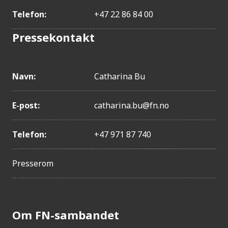
Telefon:
+47 22 86 84 00
beskrive ulike dimensjoner ved
bærekraftig utvikling og hvordan de
Pressekontakt
påvirker hverandre, og presentere tiltak
for mer bærekraftige samfunn
Navn:
Catharina Bu
E-post:
catharina.bu@fn.no
Telefon:
+47 971 87 740
Presserom
Om FN-sambandet