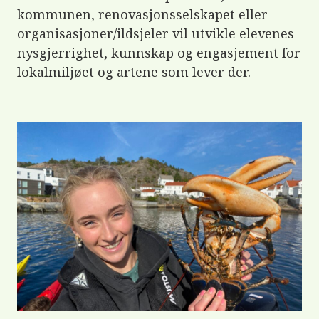
e
kommunen, renovasjonsselskapet eller
r
e
organisasjoner/ildsjeler vil utvikle elevenes
t
t
nysgjerrighet, kunnskap og engasjement for
i
lokalmiljøet og artene som lever der.
l
g
j
e
n
g
e
l
i
g
h
e
t
s
s
y
s
t
e
m
.