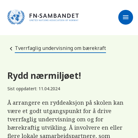
M
r
e
m
r
menu
k
l
:
e
D
s
e
e
t
t
r
e
Tverrfaglig undervisning om bærekraft
e
n
e
t
t
s
Rydd nærmiljøet!
t
e
d
Sist oppdatert: 11.04.2024
e
t
i
Å arrangere en ryddeaksjon på skolen kan
n
være et godt utgangspunkt for å drive
n
e
tverrfaglig undervisning om og for
h
o
bærekraftig utvikling. Å involvere en eller
l
flere lokale samarbeidspartnere, som
d