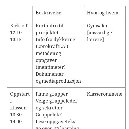
Beskrivelse
Hvor og hvem
Kick-off
Kort intro til
Gymsalen
12:10 –
prosjektet
[ansvarlige
13:15
Info fra dykkerne
lærere]
BærekraftLAB-
metoden og
oppgaven
(mentimeter)
Dokumentar
og mediaproduksjon
Oppstart
Finne grupper
Klasserommene
i
Velge gruppeleder
klassen
og sekretær
13:30 –
Gruppelek?
14:00
Lese oppgavetekst
Se over It’s learning