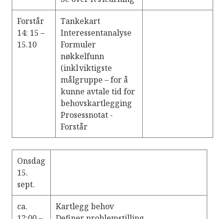
Forstår
Tankekart
14: 15 –
Interessentanalyse
15.10
Formuler
nøkkelfunn
(inkl viktigste
målgruppe – for å
kunne avtale tid for
behovskartlegging
Prosessnotat -
Forstår
Onsdag
15.
sept.
ca.
Kartlegg behov
12:00 –
Definer problemstilling