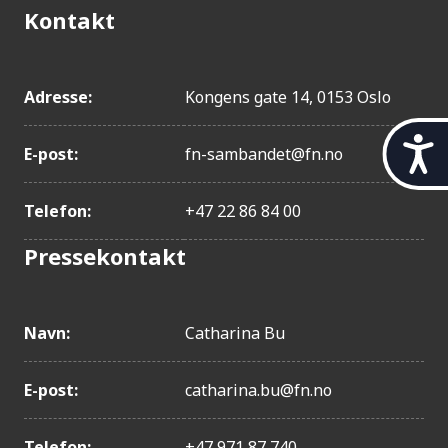
Kontakt
Adresse:
Kongens gate 14, 0153 Oslo
t
E-post:
fn-sambandet@fn.no
i
l
g
Telefon:
+47 22 86 84 00
j
e
Pressekontakt
n
g
e
Navn:
Catharina Bu
l
i
g
E-post:
catharina.bu@fn.no
h
e
t
Telefon:
+47 971 87 740