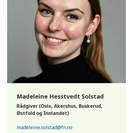
vore organiserte
10. trinn
drøfte korleis framstillingar av fortida,
hendingar og grupper har påverka og
påverkar haldningane og handlingane til
folk
reflektere over korleis menneske har
kjempa og kjempar for endringar i
samfunnet og samstundes har vore og er
påverka av geografiske forhold og
historisk kontekst
Madeleine Hesstvedt Solstad
utforske og beskrive korleis menneske- og
Rådgiver (Oslo, Akershus, Buskerud,
urfolksrettar og andre internasjonale
Østfold og Innlandet)
avtalar og samarbeid har betydning for
nasjonal politikk, livet til menneske,
madeleine.solstad@fn.no