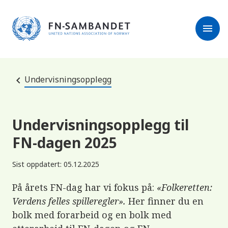
M
r
e
m
r
menu
k
l
:
e
D
s
e
e
t
t
r
e
Undervisningsopplegg
e
n
e
t
t
s
Undervisningsopplegg til
t
e
FN-dagen 2025
d
e
t
Sist oppdatert: 05.12.2025
i
n
n
På årets FN-dag har vi fokus på:
«Folkeretten:
e
h
Verdens felles spilleregler».
Her finner du en
o
bolk med forarbeid og en bolk med
l
d