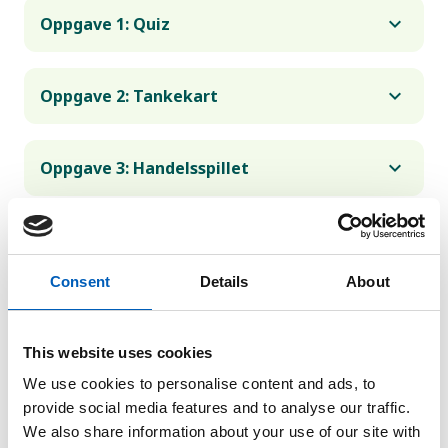
Oppgave 1: Quiz
Oppgave 2: Tankekart
Oppgave 3: Handelsspillet
Consent
Details
About
Kompetansemål KRLE
This website uses cookies
7. trinn
We use cookies to personalise content and ads, to
provide social media features and to analyse our traffic.
utforske og beskrive egne og andres
We also share information about your use of our site with