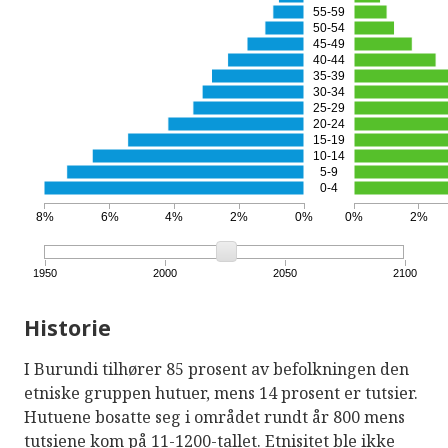
55-59
50-54
45-49
40-44
35-39
30-34
25-29
20-24
15-19
10-14
5-9
0-4
8%
6%
4%
2%
0%
0%
2%
1950
2000
2050
2100
Historie
I Burundi tilhører 85 prosent av befolkningen den
etniske gruppen hutuer, mens 14 prosent er tutsier.
Hutuene bosatte seg i området rundt år 800 mens
tutsiene kom på 11-1200-tallet. Etnisitet ble ikke