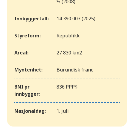
% (2008)
Innbyggertall:
14 390 003 (2025)
Styreform:
Republikk
Areal:
27 830 km2
Myntenhet:
Burundisk franc
BNI pr
836 PPP$
innbygger:
Nasjonaldag:
1. juli