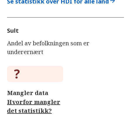
arrow_forward
Se statistikk over HDI for alle land
Sult
Andel av befolkningen som er
underernært
Mangler data
Hvorfor mangler
det statistikk?