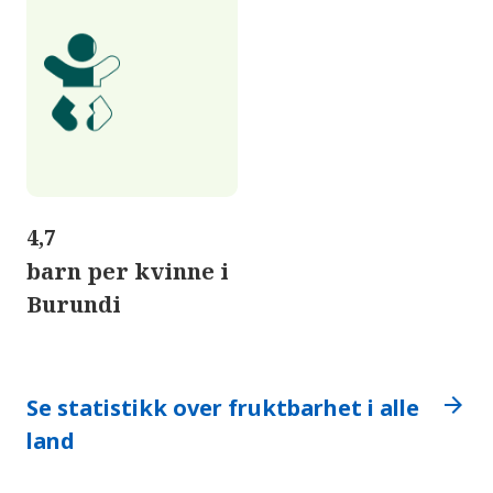
4,7
barn per kvinne i
Burundi
arrow_forward
Se statistikk over fruktbarhet i alle
land