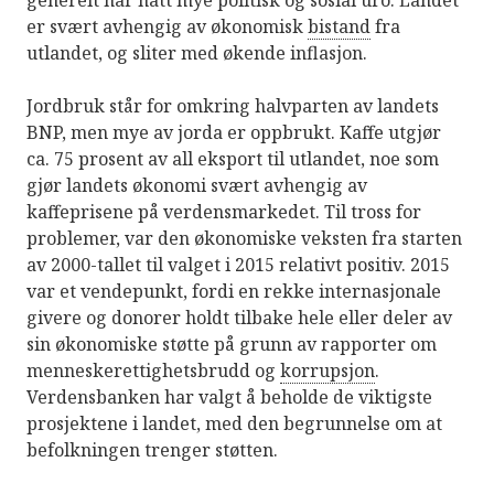
generelt har hatt mye politisk og sosial uro. Landet
er svært avhengig av økonomisk
bistand
fra
utlandet, og sliter med økende inflasjon.
Jordbruk står for omkring halvparten av landets
BNP, men mye av jorda er oppbrukt. Kaffe utgjør
ca. 75 prosent av all eksport til utlandet, noe som
gjør landets økonomi svært avhengig av
kaffeprisene på verdensmarkedet. Til tross for
problemer, var den økonomiske veksten fra starten
av 2000-tallet til valget i 2015 relativt positiv. 2015
var et vendepunkt, fordi en rekke internasjonale
givere og donorer holdt tilbake hele eller deler av
sin økonomiske støtte på grunn av rapporter om
menneskerettighetsbrudd og
korrupsjon
.
Verdensbanken har valgt å beholde de viktigste
prosjektene i landet, med den begrunnelse om at
befolkningen trenger støtten.