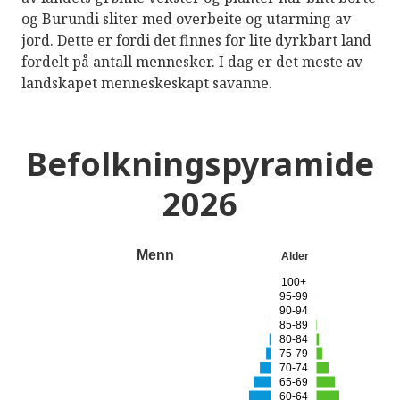
og Burundi sliter med overbeite og utarming av
jord. Dette er fordi det finnes for lite dyrkbart land
fordelt på antall mennesker. I dag er det meste av
landskapet menneskeskapt savanne.
Befolkningspyramide
2026
Menn
Alder
100+
95-99
90-94
85-89
80-84
75-79
70-74
65-69
60-64