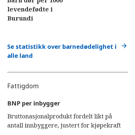
barn dør per 1000
levendefødte i
Burundi
arrow_forward
Se statistikk over barnedødelighet i
alle land
Fattigdom
BNP per inbygger
Bruttonasjonalprodukt fordelt likt på
antall innbyggere, justert for kjøpekraft