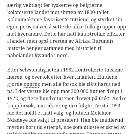
særlig vektlagt før tyskerne og belgierne
koloniserte landet mot slutten av 1800-tallet.
Kolonimaktene favoriserte tutsiene, og styrket sin
egen posisjon ved å sette de ulike folkegrupper opp
mot hverandre. Dette har hatt katastrofale effekter
i landet, men også i resten av Afrika. Burundis
historie henger sammen med historien til
nabolandet Rwanda i nord.
Etter selvstendigheten i 1962 kontrollerte tutsiene
hæren, og overtok etter hvert makten. Hutuene
gjorde
opprør
, men alle forsøk ble slått hardt ned
på. I det verste ble opp mot 200 000 hutuer drept i
1972, og flere hundretusener drevet på flukt. Andre
kuppforsøk, massakrer og uro fulgte. Først i 1993
ble det holdt et fritt valg, og hutuen Melchior
Ndadaye ble valgt til president. Han ble imidlertid
myrdet kort tid etterpå, noe som utløste et skred av