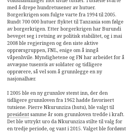
voldshandlinger mot sivile tutsier. Tutsiene svarte
med å drepe hundretusener av hutuer.
Borgerkrigen som fulgte varte fra 1994 til 2005.
Rundt 700 000 hutuer flyktet til Tanzania som følge
av borgerkrigen. Etter borgerkrigen har Burundi
beveget seg i retning av politisk stabilitet, og i mai
2008 ble regjeringen og den siste aktive
opprørsgruppen, FNL, enige om å inngå
våpenhvile. Myndighetene og FN har arbeidet for å
avvæpne tusenvis av soldater og tidligere
opprørere, så vel som å grunnlegge en ny
nasjonalhær.
I 2005 ble en ny grunnlov stemt inn, der den
tidligere grunnloven fra 1962 hadde favorisert
tutsiene. Pierre Nkurunziza (hutu), ble valgt til
president
samme år som grunnloven tredde i kraft.
Det ble uttrykt uro da Nkurunziza stilte til valg for
en tredje periode, og vant i 2015. Valget ble fordømt