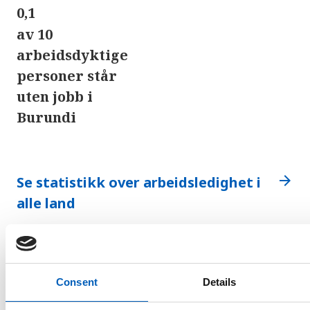
0,1
av 10
arbeidsdyktige
personer står
uten jobb i
Burundi
arrow_forward
Se statistikk over arbeidsledighet i
alle land
Befolkning
Consent
Details