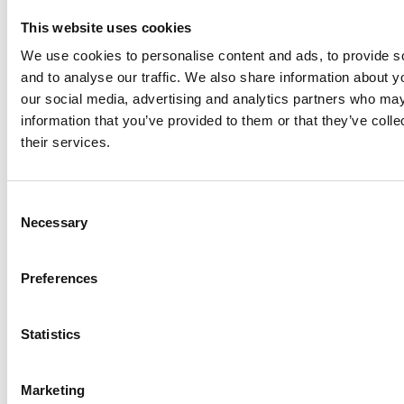
Innbyggere
This website uses cookies
We use cookies to personalise content and ads, to provide s
14 729 157
and to analyse our traffic. We also share information about yo
our social media, advertising and analytics partners who may
information that you’ve provided to them or that they’ve coll
mennesker i
their services.
Burundi
C
Necessary
o
arrow_forward
Se statistikk over befolkningstall i
n
alle land
s
Preferences
e
n
t
Statistics
Barn per kvinne
S
e
Marketing
Gjennomsnittlig antall barn som fødes per
l