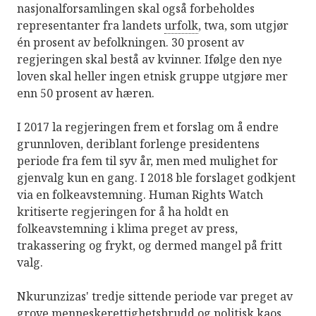
nasjonalforsamlingen skal også forbeholdes
representanter fra landets
urfolk
, twa, som utgjør
én prosent av befolkningen. 30 prosent av
regjeringen skal bestå av kvinner. Ifølge den nye
loven skal heller ingen etnisk gruppe utgjøre mer
enn 50 prosent av hæren.
I 2017 la regjeringen frem et forslag om å endre
grunnloven, deriblant forlenge presidentens
periode fra fem til syv år, men med mulighet for
gjenvalg kun en gang. I 2018 ble forslaget godkjent
via en folkeavstemning. Human Rights Watch
kritiserte regjeringen for å ha holdt en
folkeavstemning i klima preget av press,
trakassering og frykt, og dermed mangel på fritt
valg.
Nkurunzizas' tredje sittende periode var preget av
grove menneskerettighetsbrudd og politisk kaos.