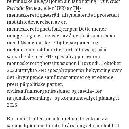
burundiske delegasjonen sin landhøring (
Universal
Periodic Review
, eller UPR) av
FNs
menneskerettighetsråd
, tilsynelatende i protestert
mot tilstedeværelsen av en
menneskerettighetsforkjemper. Dette mener
mange fulgte et mønster av å nekte å samarbeide
med FNs menneskerettighetsorganer- og
mekanismer, inkludert et fortsatt avslag på å
samarbeide med FNs spesialrapportør om
menneskerettighetssituasjonen i Burundi. I oktober
2023 uttrykte FNs spesialrapportør bekymring over
det «krympende samfunnsrommet og et økende
press på politiske partier,
sivilsamfunnsorganisasjoner og media» før
nasjonalforsamlings- og kommunevalget planlagt i
2025.
Burundi straffer forhold mellom to voksne av
samme kjønn med inntil to års fengsel i henhold til