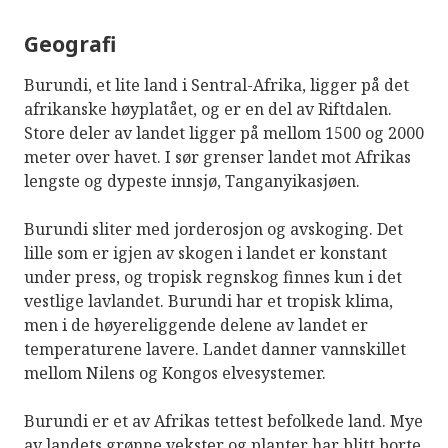
Geografi
Burundi, et lite land i Sentral-Afrika, ligger på det
afrikanske høyplatået, og er en del av Riftdalen.
Store deler av landet ligger på mellom 1500 og 2000
meter over havet. I sør grenser landet mot Afrikas
lengste og dypeste innsjø, Tanganyikasjøen.
Burundi sliter med jorderosjon og avskoging. Det
lille som er igjen av skogen i landet er konstant
under press, og tropisk regnskog finnes kun i det
vestlige lavlandet. Burundi har et tropisk klima,
men i de høyereliggende delene av landet er
temperaturene lavere. Landet danner vannskillet
mellom Nilens og Kongos elvesystemer.
Burundi er et av Afrikas tettest befolkede land. Mye
av landets grønne vekster og planter har blitt borte