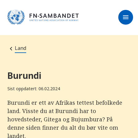
M
e
l
r
menu
k
e
:
s
D
e
e
r
t
t
e
e
Land
n
e
t
t
s
Burundi
t
e
d
Sist oppdatert: 06.02.2024
e
t
i
Burundi er ett av Afrikas tettest befolkede
n
land. Visste du at Burundi har to
n
e
hovedsteder, Gitega og Bujumbura? På
h
o
denne siden finner du alt du bør vite om
l
landet.
d