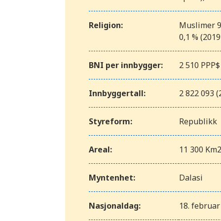
Religion:
Muslimer 96
0,1 % (201
BNI per innbygger:
2 510 PPP$
Innbyggertall:
2 822 093 (
Styreform:
Republikk
Areal:
11 300 Km
Myntenhet:
Dalasi
Nasjonaldag:
18. februar