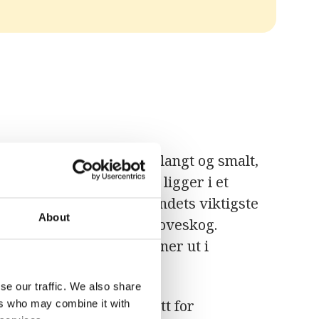
tlands-Afrika. Landet er langt og smalt,
 øst og sør. Hele landet ligger i et
e i midten. Elven er landets viktigste
About
estår av sump og mangroveskog.
Djalon i Guinea, og munner ut i
anjul.
se our traffic. We also share
 gjør landet svært utsatt for
ers who may combine it with