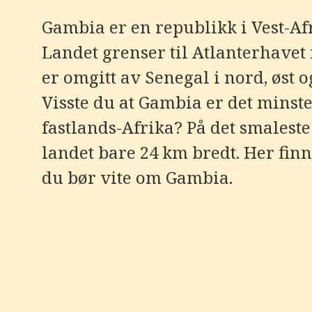
e
r
Gambia er en republikk i Vest-Af
e
t
Landet grenser til Atlanterhavet 
t
i
l
er omgitt av Senegal i nord, øst og
g
j
Visste du at Gambia er det minste
e
n
fastlands-Afrika? På det smaleste
g
e
landet bare 24 km bredt. Her finn
l
i
g
du bør vite om Gambia.
h
e
t
s
s
y
s
t
e
m
.
T