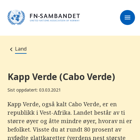
M
e
l
r
menu
k
e
:
s
D
e
e
r
t
t
e
e
Land
n
e
t
t
s
Kapp Verde (Cabo Verde)
t
e
d
Sist oppdatert: 03.03.2021
e
t
i
Kapp Verde, også kalt Cabo Verde, er en
n
republikk i Vest-Afrika. Landet består av ti
n
e
større øyer og åtte mindre øyer, hvorav ni er
h
o
befolket. Visste du at rundt 80 prosent av
l
nyfødte glattkaretter (verdens nest største
d