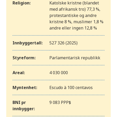
Religion:
Katolske kristne (blandet
med afrikansk tro) 77,3 %,
protestantiske og andre
kristne 8 %, muslimer 1,8 %
andre eller ingen 12,8 %
Innbyggertall:
527 326 (2025)
Styreform:
Parlamentarisk republikk
Areal:
4 030 000
Myntenhet:
Escudo à 100 centavos
BNI pr
9 083 PPP$
innbygger: