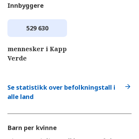
Innbyggere
529 630
mennesker i Kapp
Verde
arrow_forward
Se statistikk over befolkningstall i
alle land
Barn per kvinne