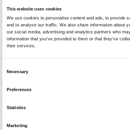
arrow_forward
Se statistikk over fruktbarhet i alle
This website uses cookies
land
We use cookies to personalise content and ads, to provide s
and to analyse our traffic. We also share information about yo
our social media, advertising and analytics partners who may
information that you’ve provided to them or that they’ve coll
Barnedødelighet
their services.
Antall barn som dør før de har fylt fem år,
C
per tusen fødte
Necessary
o
n
s
Preferences
e
n
t
Statistics
S
e
Marketing
l