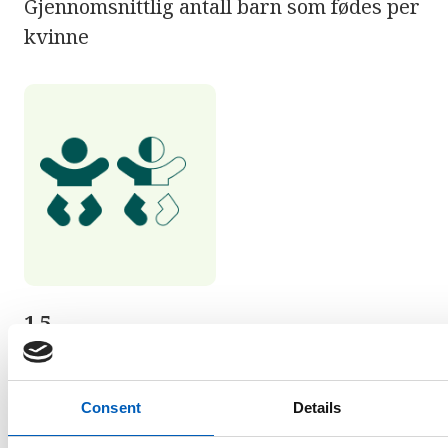
Gjennomsnittlig antall barn som fødes per
kvinne
1,5
barn per kvinne i
Kapp Verde
Consent
Details