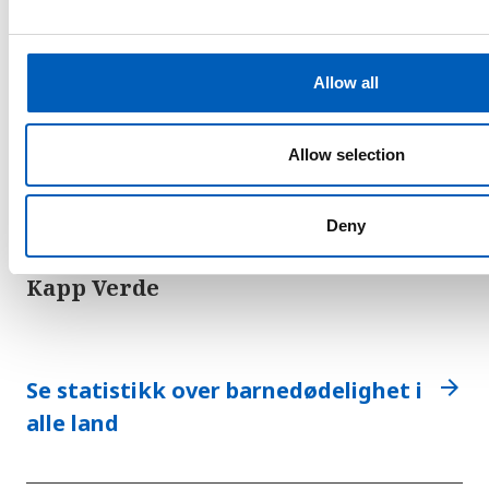
e
c
t
Allow all
i
o
n
Allow selection
14
barn dør per 1000
Deny
levendefødte i
Kapp Verde
arrow_forward
Se statistikk over barnedødelighet i
alle land