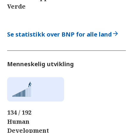
Verde
arrow_forward
Se statistikk over BNP for alle land
Menneskelig utvikling
134 / 192
Human
Development