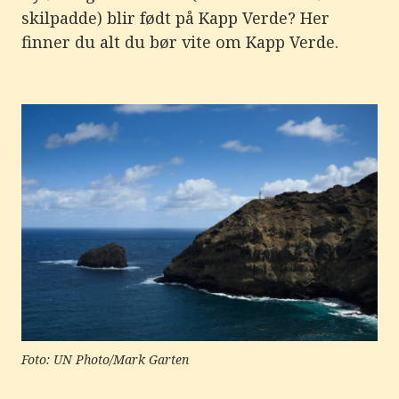
e
skilpadde) blir født på Kapp Verde? Her
r
e
finner du alt du bør vite om Kapp Verde.
t
t
i
l
g
j
e
n
g
e
l
i
g
h
e
t
s
s
y
s
t
e
Foto: UN Photo/Mark Garten
m
.