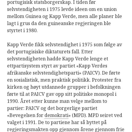
portugisisk statsborgerskap. I tiden før
selvstendigheten i 1975 levde ideen om en union
mellom Guinea og Kapp Verde, men alle planer ble
lagt i grus da den guineanske regjeringen ble
styrtet i 1980.
Kapp Verde fikk selvstendighet i 1975 som følge av
det portugisiske diktaturets fall. Etter
selvstendigheten hadde Kapp Verde lenge et
ettpartisystem styrt av partiet «Kapp Verdes
afrikanske selvstendighetsparti» (PAICV). De førte
en sosialistisk, men praktisk politikk. Protester fra
kirken og høyt utdannede grupper i befolkningen
førte til at PAICV gav opp sitt politiske monopol i
1990. Året etter kunne man velge mellom to
partier: PAICV og det borgerlige partiet
«Bevegelsen for
demokrati
» (MPD). MPD seiret ved
valget i 1991. De to partiene har så byttet på
regjeringsmakten opp gjennom årene gjennom frie