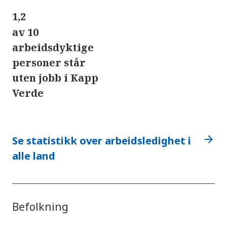
1,2
av 10
arbeidsdyktige
personer står
uten jobb i Kapp
Verde
arrow_forward
Se statistikk over arbeidsledighet i
alle land
Befolkning