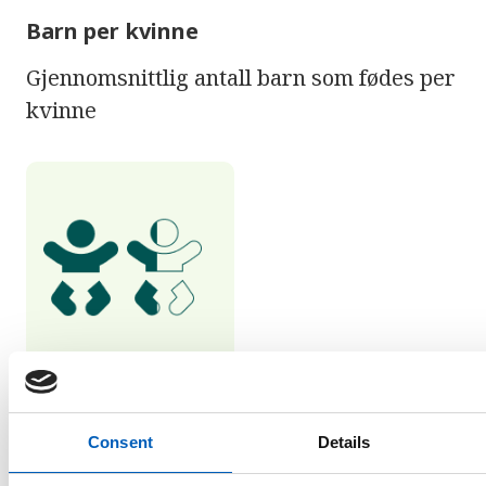
Barn per kvinne
Gjennomsnittlig antall barn som fødes per
kvinne
1,4
Consent
Details
barn per kvinne i