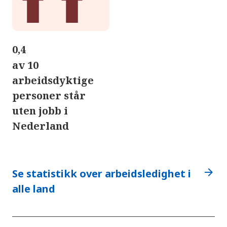
0,4
av 10
arbeidsdyktige
personer står
uten jobb i
Nederland
arrow_forward
Se statistikk over arbeidsledighet i
alle land