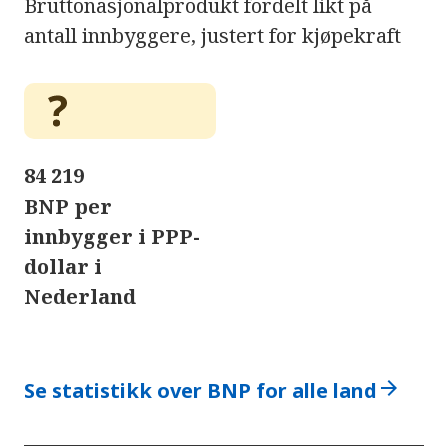
Bruttonasjonalprodukt fordelt likt på
antall innbyggere, justert for kjøpekraft
84 219
BNP per
innbygger i PPP-
dollar i
Nederland
arrow_forward
Se statistikk over BNP for alle land