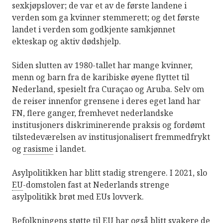
sexkjøpslover; de var et av de første landene i
verden som ga kvinner stemmerett; og det første
landet i verden som godkjente samkjønnet
ekteskap og aktiv dødshjelp.
Siden slutten av 1980-tallet har mange kvinner,
menn og barn fra de karibiske øyene flyttet til
Nederland, spesielt fra Curaçao og Aruba. Selv om
de reiser innenfor grensene i deres eget land har
FN, flere ganger, fremhevet nederlandske
institusjoners diskriminerende praksis og fordømt
tilstedeværelsen av institusjonalisert fremmedfrykt
og
rasisme
i landet.
Asylpolitikken har blitt stadig strengere. I 2021, slo
EU
-domstolen fast at Nederlands strenge
asylpolitikk brøt med EUs lovverk.
Befolkningens støtte til EU har også blitt svakere de