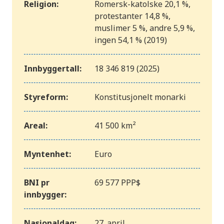
Religion:
Romersk-katolske 20,1 %,
protestanter 14,8 %,
muslimer 5 %, andre 5,9 %,
ingen 54,1 % (2019)
Innbyggertall:
18 346 819 (2025)
Styreform:
Konstitusjonelt monarki
Areal:
41 500 km²
Myntenhet:
Euro
BNI pr
69 577 PPP$
innbygger:
Nasjonaldag:
27. april