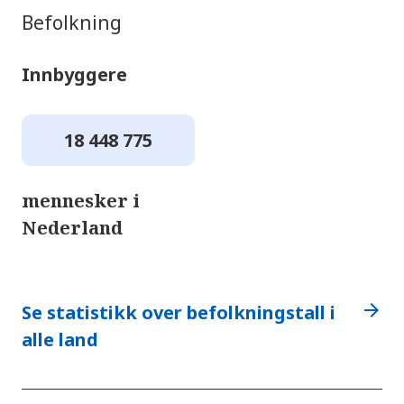
Befolkning
Innbyggere
18 448 775
mennesker i
Nederland
arrow_forward
Se statistikk over befolkningstall i
alle land