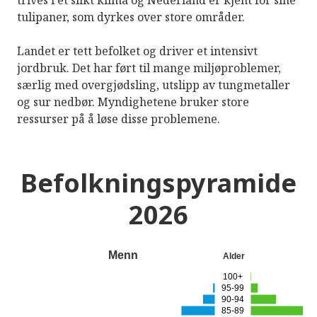
trives i et slikt klima og Nederland er kjent for sine
tulipaner, som dyrkes over store områder.
Landet er tett befolket og driver et intensivt
jordbruk. Det har ført til mange miljøproblemer,
særlig med overgjødsling, utslipp av tungmetaller
og sur nedbør. Myndighetene bruker store
ressurser på å løse disse problemene.
Befolkningspyramide
2026
Menn
Alder
100+
95-99
90-94
85-89