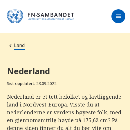
M
e
l
r
menu
k
e
:
s
D
e
e
r
t
t
e
e
Land
n
e
t
t
s
Nederland
t
e
d
Sist oppdatert: 23.09.2022
e
t
i
Nederland er et tett befolket og lavtliggende
n
land i Nordvest-Europa. Visste du at
n
e
nederlenderne er verdens høyeste folk, med
h
o
en gjennomsnittlig høyde på 175,62 cm? På
l
denne siden finner du alt du bør vite om
d