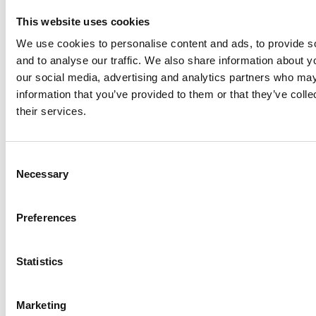
Nederland
This website uses cookies
We use cookies to personalise content and ads, to provide s
and to analyse our traffic. We also share information about yo
arrow_forward
Se statistikk over fruktbarhet i alle
our social media, advertising and analytics partners who may
land
information that you’ve provided to them or that they’ve coll
their services.
Barnedødelighet
C
Necessary
o
Antall barn som dør før de har fylt fem år,
n
per tusen fødte
s
Preferences
e
n
t
Statistics
S
e
Marketing
l