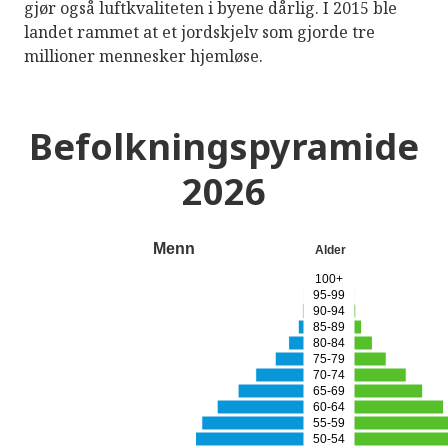
gjør også luftkvaliteten i byene dårlig. I 2015 ble
landet rammet at et jordskjelv som gjorde tre
millioner mennesker hjemløse.
Befolkningspyramide
2026
Menn
Alder
100+
95-99
90-94
85-89
80-84
75-79
70-74
65-69
60-64
55-59
50-54