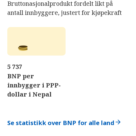
Bruttonasjonalprodukt fordelt likt på
antall innbyggere, justert for kjøpekraft
5 737
BNP per
innbygger i PPP-
dollar i Nepal
arrow_forward
Se statistikk over BNP for alle land