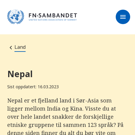
M
e
l
r
menu
k
e
:
s
D
e
e
r
t
t
e
e
Land
n
e
t
t
s
Nepal
t
e
d
Sist oppdatert: 16.03.2023
e
t
i
Nepal er et fjelland land i Sør-Asia som
n
ligger mellom India og Kina. Visste du at
n
e
over hele landet snakker de forskjellige
h
o
etniske gruppene til sammen 123 språk? På
l
denne siden finner du alt du bør vite om
d