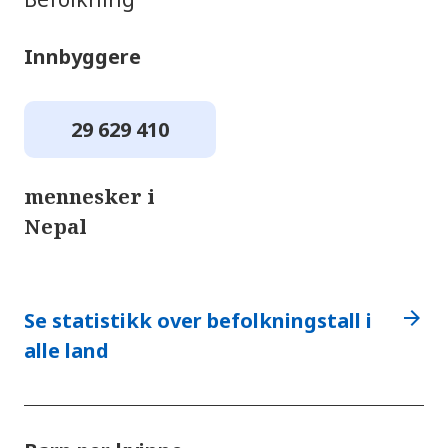
Innbyggere
29 629 410
mennesker i
Nepal
arrow_forward
Se statistikk over befolkningstall i
alle land