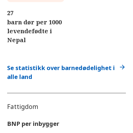
27
barn dør per 1000
levendefødte i
Nepal
arrow_forward
Se statistikk over barnedødelighet i
alle land
Fattigdom
BNP per inbygger