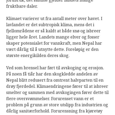
jordbruk, det samme gjelder landets mange
fruktbare daler.
Klimaet varierer ut fra antall meter over havet. I
lavlandet er det subtropisk klima, mens det i
fjellområdene er så kaldt at både snø og isbreer
ligger hele året. Landets mange elver og fosser
skaper potensialet for vannkraft, men Nepal har
vært dårlig til å utnytte dette. Foreløpig er den
største energikilden deres skog.
Ved som brensel har ført til avskoging og erosjon.
På noen få tiår har den skogkledde andelen av
Nepal blitt redusert fra omtrent halvparten til en
drøy fjerdedel. Klimaendringene fører til at isbreer
smelter og sammen med avskogingen fører dette til
flere oversvømmelser. Forurenset vann er et
problem på grunn av store utslipp fra industrien og
dårlig sanitærforhold. Forurensning fra kjøretøy