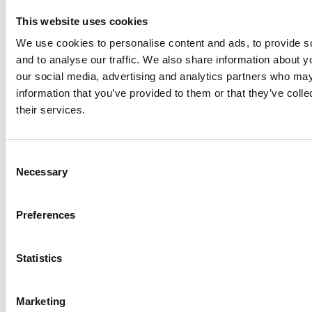
This website uses cookies
We use cookies to personalise content and ads, to provide s
arrow_forward
Se statistikk over fruktbarhet i alle
and to analyse our traffic. We also share information about yo
land
our social media, advertising and analytics partners who may
information that you’ve provided to them or that they’ve coll
their services.
Barnedødelighet
C
Antall barn som dør før de har fylt fem år,
Necessary
o
per tusen fødte
n
s
Preferences
e
n
t
Statistics
S
e
Marketing
l