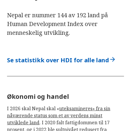
Nepal er nummer 144 av 192 land på
Human Development Index over
menneskelig utvikling.
arrow_forward
Se statistikk over HDI for alle land
Økonomi og handel
I 2026 skal Nepal skal «
uteksamineres» fra sin
nåværende status som et av verdens minst
utviklede land
. I 2020 falt fattigdommen til 17
prosent, og i 2022 ble sultnivået redusert fra