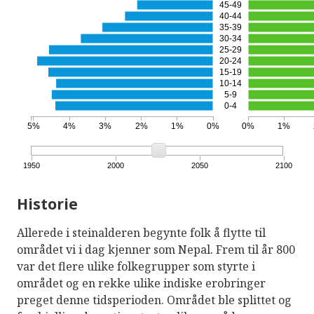
45-49
40-44
35-39
30-34
25-29
20-24
15-19
10-14
5-9
0-4
5%
4%
3%
2%
1%
0%
0%
1%
1950
2000
2050
2100
Historie
Allerede i steinalderen begynte folk å flytte til
området vi i dag kjenner som Nepal. Frem til år 800
var det flere ulike folkegrupper som styrte i
området og en rekke ulike indiske erobringer
preget denne tidsperioden. Området ble splittet og