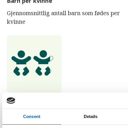
Barn per kvinne
Gjennomsnittlig antall barn som fødes per
kvinne
1,9
barn per kvinne i
Consent
Details
Nepal