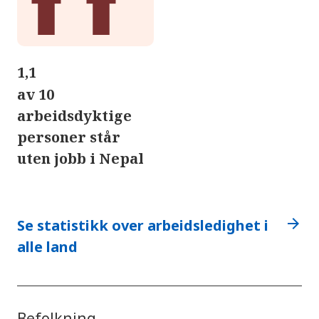
1,1
av 10
arbeidsdyktige
personer står
uten jobb i Nepal
arrow_forward
Se statistikk over arbeidsledighet i
alle land
Befolkning