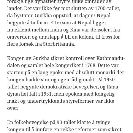
forskjellige dynastier styrte ulike områder av
landet. Det var ikke før mot slutten av 1700-tallet,
da bystaten Gurkha oppstod, at dagens Nepal
begynte å ta form. Ettersom at Nepal ligger
inneklemt mellom India og Kina var de isolert fra
omverden og unnslapp å bli en koloni, til tross for
flere forsøk fra Storbritannia.
Kongen av Gurkha sikret kontroll over Kathmandu-
dalen og samlet hele kongeriket i 1768. Dette var
starten på en lang epoke med absolutt monarki der
kongen hadde stor og egenrådig makt. På 1950-
tallet begynte demokratiske bevegelser, og Rana-
dynastiet falt i 1951, men epoken med kongelig
makt og undertrykkende styreformer var ikke
over.
En folkebevegelse på 90-tallet klarte å tvinge
kongen til å innføre en rekke reformer som sikret