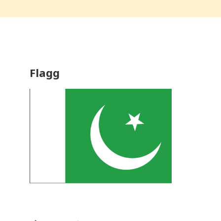
r
y
k
k
p
å
C
o
n
Flagg
t
r
o
l
-
F
1
1
f
o
r
å
j
u
s
t
e
r
e