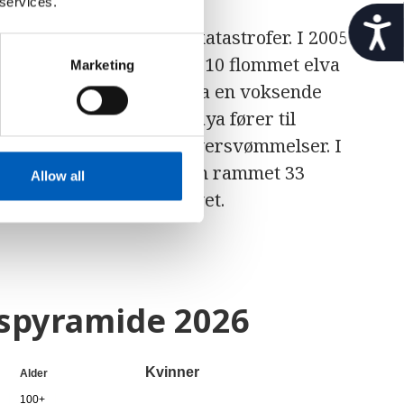
 services.
t
 hardt rammet av naturkatastrofer. I 2005
i
l
er 80 000 ble drept, og i 2010 flommet elva
Marketing
g
er mennesker. Utslipp fra en voksende
j
t issmeltingen i Himalaya fører til
e
n
 i hyppige flommer og oversvømmelser. I
g
store dele av landet, som rammet 33
e
Allow all
l
mens tusenvis mistet livet.
i
g
h
e
t
gspyramide
2026
Kvinner
Alder
100+