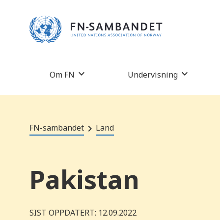
M
e
r
k
:
D
e
t
t
Om FN
Undervisning
e
n
e
t
t
s
t
FN-sambandet
Land
e
d
e
t
i
Pakistan
n
n
e
h
o
l
SIST OPPDATERT: 12.09.2022
d