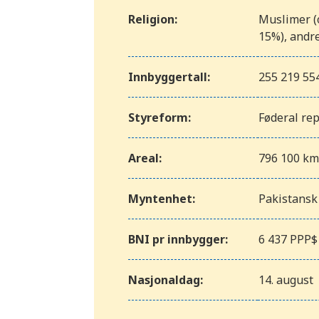
Religion:
Muslimer (o
15%), andre
Innbyggertall:
255 219 554
Styreform:
Føderal re
Areal:
796 100 km
Myntenhet:
Pakistansk
BNI pr innbygger:
6 437 PPP$
Nasjonaldag:
14. august