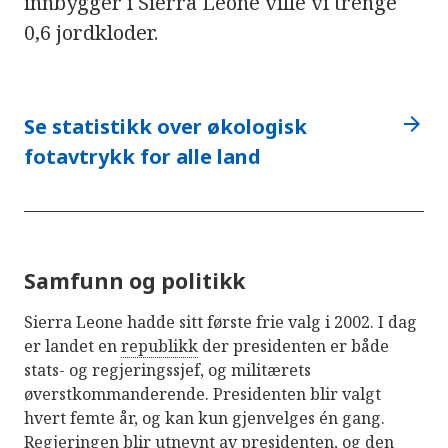
innbygger i Sierra Leone ville vi trenge
0,6 jordkloder.
arrow_forward
Se statistikk over økologisk
fotavtrykk for alle land
Samfunn og politikk
Sierra Leone hadde sitt første frie valg i 2002. I dag
er landet en
republikk
der presidenten er både
stats- og regjeringssjef, og militærets
øverstkommanderende. Presidenten blir valgt
hvert femte år, og kan kun gjenvelges én gang.
Regjeringen blir utnevnt av presidenten, og den