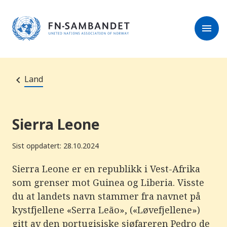
M
e
l
r
menu
k
e
:
s
D
e
e
r
t
t
e
e
Land
n
e
t
t
s
Sierra Leone
t
e
d
Sist oppdatert: 28.10.2024
e
t
i
Sierra Leone er en republikk i Vest-Afrika
n
som grenser mot Guinea og Liberia. Visste
n
e
du at landets navn stammer fra navnet på
h
o
kystfjellene «Serra Leão», («Løvefjellene»)
l
gitt av den portugisiske sjøfareren Pedro de
d