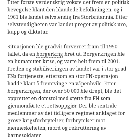
Etter første verdenskrig vokste det frem en politisk
bevegelse blant den blandede befolkningen, og i
1961 ble landet selvstendig fra Storbritannia. Etter
selvstendigheten var landet preget av politisk uro,
kupp og diktatur.
Situasjonen ble gradvis forverret fram til 1990-
tallet, da en
borgerkrig
brøt ut. Borgerkrigen ble
en humanitær krise, og varte helt frem til 2001.
Freden og stabiliseringen av landet var i stor grad
FNs fortjeneste, ettersom en stor FN-operasjon
hadde klart å fremtvinge en våpenhvile. Etter
borgerkrigen, der over 50 000 ble drept, ble det
opprettet en domstol med støtte fra FN som
gjennomførte et rettsoppgjør. Der ble sentrale
medlemmer av det tidligere regimet anklaget for
grove krigsforbrytelser, forbrytelser mot
menneskeheten, mord og rekruttering av
barnesoldater.