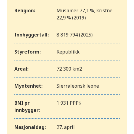
Religion:
Muslimer 77,1 %, kristne
22,9 % (2019)
Innbyggertall:
8 819 794 (2025)
Styreform:
Republikk
Areal:
72 300 km2
Myntenhet:
Sierraleonsk leone
BNI pr
1 931 PPP$
innbygger:
Nasjonaldag:
27. april