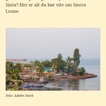
e
Sinta? Her er alt du bør vite om Sierra
r
e
Leone.
t
t
i
l
g
j
e
n
g
e
l
i
g
h
e
t
s
s
y
s
t
e
Foto: Adobe Stock
m
.