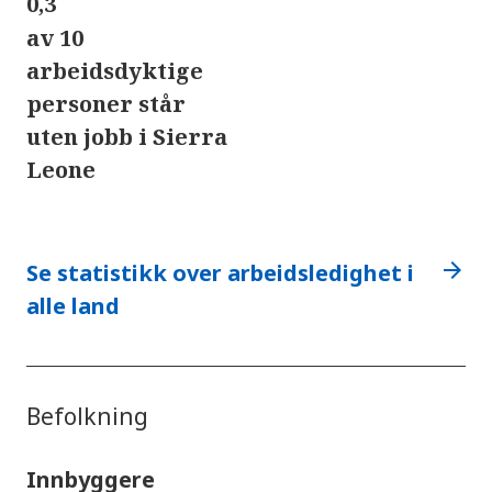
0,3
av 10
arbeidsdyktige
personer står
uten jobb i Sierra
Leone
arrow_forward
Se statistikk over arbeidsledighet i
alle land
Befolkning
Innbyggere