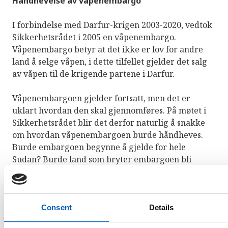
Håndhevelse av våpenembargo
I forbindelse med Darfur-krigen 2003-2020, vedtok
Sikkerhetsrådet i 2005 en våpenembargo.
Våpenembargo betyr at det ikke er lov for andre
land å selge våpen, i dette tilfellet gjelder det salg
av våpen til de krigende partene i Darfur.
Våpenembargoen gjelder fortsatt, men det er
uklart hvordan den skal gjennomføres. På møtet i
Sikkerhetsrådet blir det derfor naturlig å snakke
om hvordan våpenembargoen burde håndheves.
Burde embargoen begynne å gjelde for hele
Sudan? Burde land som bryter embargoen bli
sanksjonert (straffet)? Hva slags sanksjoner burde i
så fall disse landene få?
Sierra Leone har i tidligere møter i Sikkerhetsrådet
Consent
Details
tatt opp problemet med at andre land er med på å