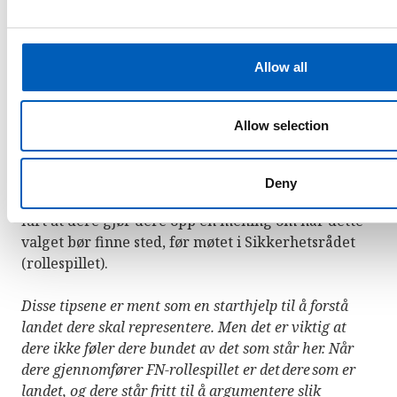
fredsforhandlinger. Kom gjerne med konkrete
e
forslag til når, hvordan og med hvem disse
c
forhandlingene skal finne sted.
t
Allow all
i
o
Valg/styresett
n
Allow selection
Dere er svært kritiske til at regjeringen i Sudan
kom til makten ved et militærkupp, og ønsker at
Deny
det skal gjennomføres et demokratisk valg. Det er
lurt at dere gjør dere opp en mening om når dette
valget bør finne sted, før møtet i Sikkerhetsrådet
(rollespillet).
Disse tipsene er ment som en starthjelp til å forstå
landet dere skal representere. Men det er viktig at
dere ikke føler dere bundet av det som står her. Når
dere gjennomfører FN-rollespillet er det
dere
som er
landet, og dere står fritt til å argumentere slik