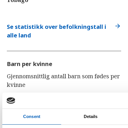
arrow_forward
Se statistikk over befolkningstall i
alle land
Barn per kvinne
Gjennomsnittlig antall barn som fødes per
kvinne
Consent
Details