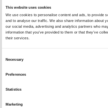
This website uses cookies
We use cookies to personalise content and ads, to provide s
and to analyse our traffic. We also share information about yo
our social media, advertising and analytics partners who may
1,5
information that you’ve provided to them or that they’ve coll
their services.
barn per kvinne i
Trinidad og
Tobago
C
Necessary
o
n
s
Preferences
arrow_forward
Se statistikk over fruktbarhet i alle
e
land
n
t
Statistics
S
e
Marketing
l