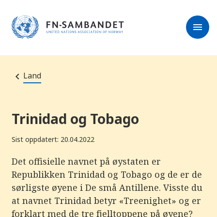
M
e
l
r
menu
k
e
:
s
D
e
e
r
t
t
e
e
Land
n
e
t
t
s
Trinidad og Tobago
t
e
d
Sist oppdatert: 20.04.2022
e
t
i
Det offisielle navnet på øystaten er
n
Republikken Trinidad og Tobago og de er de
n
e
sørligste øyene i De små Antillene. Visste du
h
o
at navnet Trinidad betyr «Treenighet» og er
l
forklart med de tre fjelltoppene på øyene?
d