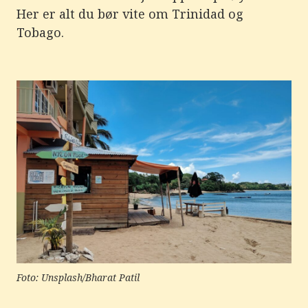
e
Her er alt du bør vite om Trinidad og
r
e
Tobago.
t
t
i
l
g
j
e
n
g
e
l
i
g
h
e
t
s
s
y
s
t
e
Foto: Unsplash/Bharat Patil
m
.