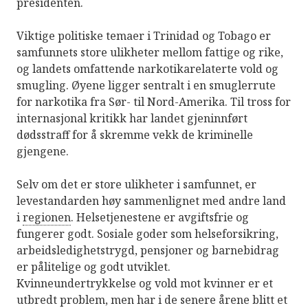
presidenten.
Viktige politiske temaer i Trinidad og Tobago er
samfunnets store ulikheter mellom fattige og rike,
og landets omfattende narkotikarelaterte vold og
smugling. Øyene ligger sentralt i en smuglerrute
for narkotika fra Sør- til Nord-Amerika. Til tross for
internasjonal kritikk har landet gjeninnført
dødsstraff for å skremme vekk de kriminelle
gjengene.
Selv om det er store ulikheter i samfunnet, er
levestandarden høy sammenlignet med andre land
i
regionen
. Helsetjenestene er avgiftsfrie og
fungerer godt. Sosiale goder som helseforsikring,
arbeidsledighetstrygd, pensjoner og barnebidrag
er pålitelige og godt utviklet.
Kvinneundertrykkelse og vold mot kvinner er et
utbredt problem, men har i de senere årene blitt et