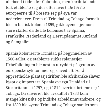
ubebodd i tiden før Columbus, men karib-talende
folk etablerte seg der etter hvert. De første
europeerne til å bosette seg på øya var
nederlendere. Frem til Trinidad og Tobago formelt
ble en britisk koloni i 1899, gikk øyene gjennom
store skifter da de ble kolonisert av Spania,
Frankrike, Nederland og Hertugdømmet Kurland
og Semgallen.
Spania koloniserte Trinidad på begynnelsen av
1500-tallet, og etablerte sukkerplantasjer.
Urbefolkningen ble nesten utryddet på grunn av
europeiske sykdommer og slavedrift. For å
opprettholde plantasjedriften ble afrikanske slaver
kjøpt og importert. Spania overga Trinidad til
Storbritannia i 1797, og i 1814 overtok britene også
Tobago. Da slaveriet ble avskaffet i 1833 kom
mange kinesiske og indiske arbeidsinnvandrere, og
fra 1899 ble øyene Trinidad og Tobago samlet som