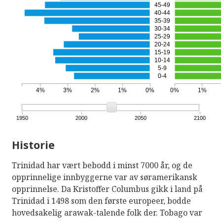
45-49
40-44
35-39
30-34
25-29
20-24
15-19
10-14
5-9
0-4
4%
3%
2%
1%
0%
0%
1%
1950
2000
2050
2100
Historie
Trinidad har vært bebodd i minst 7000 år, og de
opprinnelige innbyggerne var av søramerikansk
opprinnelse. Da Kristoffer Columbus gikk i land på
Trinidad i 1498 som den første europeer, bodde
hovedsakelig arawak-talende folk der. Tobago var