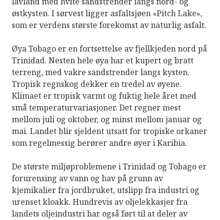
lavland med hvite sandstrender langs nord- og
østkysten. I sørvest ligger asfaltsjøen «Pitch Lake»,
som er verdens største forekomst av naturlig asfalt.
Øya Tobago er en fortsettelse av fjellkjeden nord på
Trinidad. Nesten hele øya har et kupert og bratt
terreng, med vakre sandstrender langs kysten.
Tropisk regnskog dekker en tredel av øyene.
Klimaet er tropisk varmt og fuktig hele året med
små temperaturvariasjoner. Det regner mest
mellom juli og oktober, og minst mellom januar og
mai. Landet blir sjeldent utsatt for tropiske orkaner
som regelmessig berører andre øyer i Karibia.
De største miljøproblemene i Trinidad og Tobago er
forurensing av vann og hav på grunn av
kjemikalier fra jordbruket, utslipp fra industri og
urenset kloakk. Hundrevis av oljelekkasjer fra
landets oljeindustri har også ført til at deler av