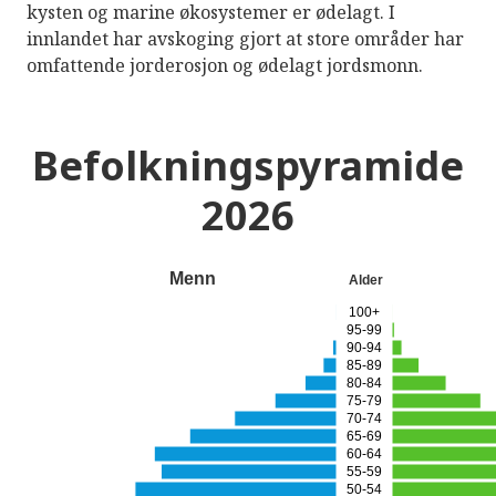
kysten og marine økosystemer er ødelagt. I
innlandet har avskoging gjort at store områder har
omfattende jorderosjon og ødelagt jordsmonn.
Befolkningspyramide
2026
Menn
Alder
100+
95-99
90-94
85-89
80-84
75-79
70-74
65-69
60-64
55-59
50-54