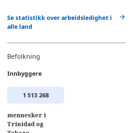
arrow_forward
Se statistikk over arbeidsledighet i
alle land
Befolkning
Innbyggere
1 513 268
mennesker i
Trinidad og
Tobago