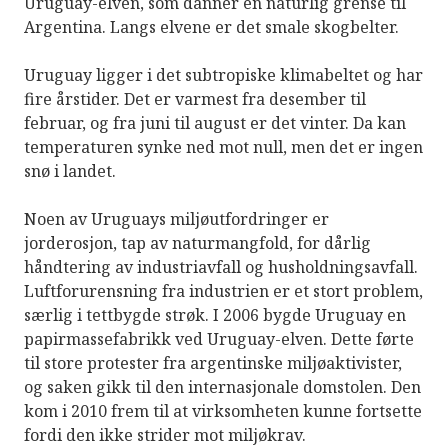
Uruguay-elven, som danner en naturlig grense til
Argentina. Langs elvene er det smale skogbelter.
Uruguay ligger i det subtropiske klimabeltet og har
fire årstider. Det er varmest fra desember til
februar, og fra juni til august er det vinter. Da kan
temperaturen synke ned mot null, men det er ingen
snø i landet.
Noen av Uruguays miljøutfordringer er
jorderosjon, tap av naturmangfold, for dårlig
håndtering av industriavfall og husholdningsavfall.
Luftforurensning fra industrien er et stort problem,
særlig i tettbygde strøk. I 2006 bygde Uruguay en
papirmassefabrikk ved Uruguay-elven. Dette førte
til store protester fra argentinske miljøaktivister,
og saken gikk til den internasjonale domstolen. Den
kom i 2010 frem til at virksomheten kunne fortsette
fordi den ikke strider mot miljøkrav.