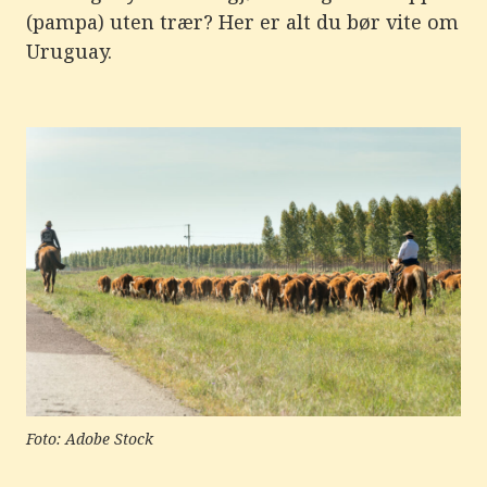
e
(pampa) uten trær? Her er alt du bør vite om
r
e
Uruguay.
t
t
i
l
g
j
e
n
g
e
l
i
g
h
e
t
s
s
y
s
t
e
Foto: Adobe Stock
m
.