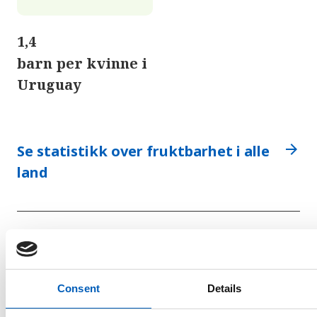
1,4
barn per kvinne i
Uruguay
arrow_forward
Se statistikk over fruktbarhet i alle
land
Barnedødelighet
Antall barn som dør før de har fylt fem år,
Consent
Details
per tusen fødte