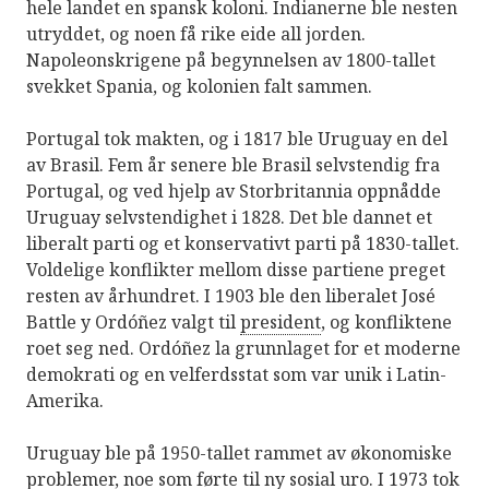
hele landet en spansk koloni. Indianerne ble nesten
utryddet, og noen få rike eide all jorden.
Napoleonskrigene på begynnelsen av 1800-tallet
svekket Spania, og kolonien falt sammen.
Portugal tok makten, og i 1817 ble Uruguay en del
av Brasil. Fem år senere ble Brasil selvstendig fra
Portugal, og ved hjelp av Storbritannia oppnådde
Uruguay selvstendighet i 1828. Det ble dannet et
liberalt parti og et konservativt parti på 1830-tallet.
Voldelige konflikter mellom disse partiene preget
resten av århundret. I 1903 ble den liberalet José
Battle y Ordóñez valgt til
president
, og konfliktene
roet seg ned. Ordóñez la grunnlaget for et moderne
demokrati og en velferdsstat som var unik i Latin-
Amerika.
Uruguay ble på 1950-tallet rammet av økonomiske
problemer, noe som førte til ny sosial uro. I 1973 tok