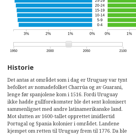
25-29
20-24
15-19
10-14
5-9
0-4
3%
2%
1%
0%
0%
1%
1950
2000
2050
2100
Historie
Det antas at området som i dag er Uruguay var tynt
befolket av nomadefolket Charrúa og av Guarani,
lenge før spanjolene kom i 1516. Fordi Uruguay
ikke hadde gullforekomster ble det sent kolonisert
sammenlignet med andre latinamerikanske land.
Mot slutten av 1600-tallet opprettet imidlertid
Portugal og Spania kolonier i området. Landene
kjempet om retten til Uruguay frem til 1776. Da ble