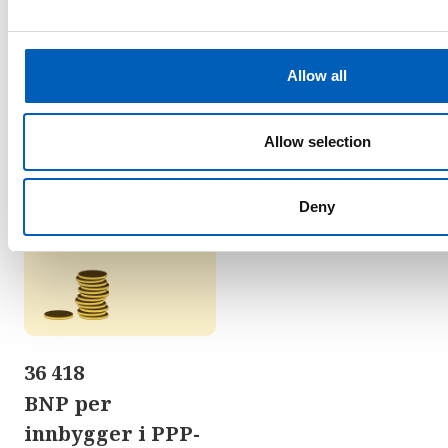
e
c
Fattigdom
t
Allow all
i
o
BNP per inbygger
n
Allow selection
Bruttonasjonalprodukt fordelt likt på
antall innbyggere, justert for kjøpekraft
Deny
36 418
BNP per
innbygger i PPP-