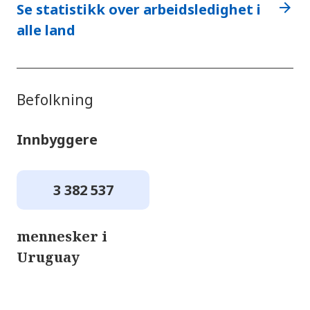
arrow_forward
Se statistikk over arbeidsledighet i
alle land
Befolkning
Innbyggere
3 382 537
mennesker i
Uruguay