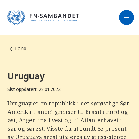
M
e
l
r
menu
k
e
:
s
D
e
e
r
t
t
e
e
Land
n
e
t
t
s
Uruguay
t
e
d
Sist oppdatert: 28.01.2022
e
t
i
Uruguay er en republikk i det sørøstlige Sør-
n
Amerika. Landet grenser til Brasil i nord og
n
e
øst, Argentina i vest og til Atlanterhavet i
h
o
sør og sørøst. Visste du at rundt 85 prosent
l
av Uruguays areal utgjøres av gress-steppe
d