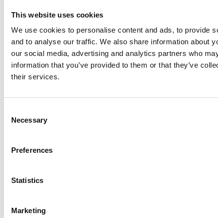
This website uses cookies
We use cookies to personalise content and ads, to provide s
and to analyse our traffic. We also share information about yo
our social media, advertising and analytics partners who may
information that you’ve provided to them or that they’ve coll
their services.
6
barn dør per 1000
C
Necessary
o
levendefødte i
n
Uruguay
s
Preferences
e
n
t
Statistics
arrow_forward
Se statistikk over barnedødelighet i
S
alle land
e
Marketing
l