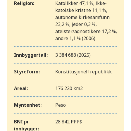
Religion:
Katolikker 47,1 %, ikke-
katolske kristne 11,1 %,
autonome kirkesamfunn
23,2 %, jøder 0,3 %,
ateister/agnostikere 17,2 %,
andre 1,1 % (2006)
Innbyggertall:
3 384 688 (2025)
Styreform:
Konstitusjonell republikk
Areal:
176 220 km2
Myntenhet:
Peso
BNI pr
28 842 PPP$
innbygger: