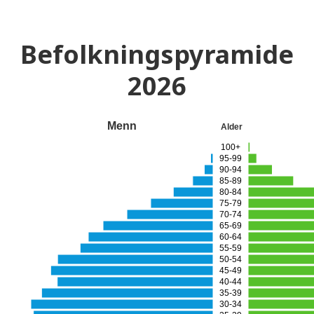
Befolkningspyramide
2026
Menn
Alder
100+
95-99
90-94
85-89
80-84
75-79
70-74
65-69
60-64
55-59
50-54
45-49
40-44
35-39
30-34