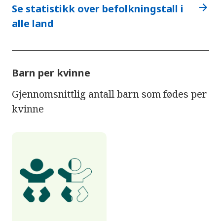
arrow_forward
Se statistikk over befolkningstall i
alle land
Barn per kvinne
Gjennomsnittlig antall barn som fødes per
kvinne