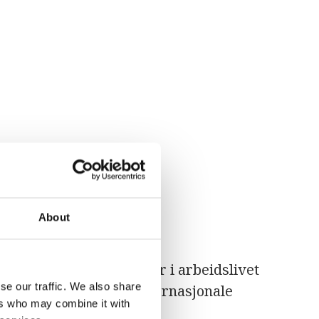
konvensjon
About
om biologiske helsefarer i arbeidslivet
se our traffic. We also share
 avslutningen av Den internasjonale
ers who may combine it with