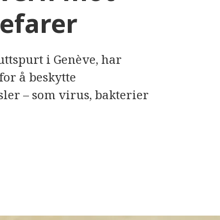
sefarer
luttspurt i Genève, har
for å beskytte
ler – som virus, bakterier