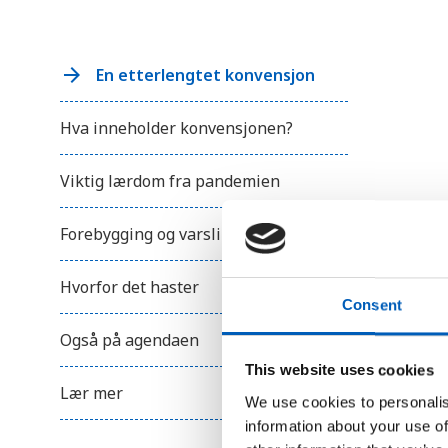
r
u
k
e
r
En etterlengtet konvensjon
e
n
s
Hva inneholder konvensjonen?
k
j
e
Viktig lærdom fra pandemien
r
m
l
e
Forebygging og varsling
s
e
r
Hvorfor det haster
;
Consent
T
r
Også på agendaen
y
k
This website uses cookies
k
p
Lær mer
We use cookies to personalis
å
C
information about your use of
o