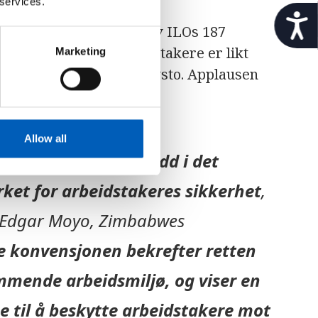
 services.
t
sjon nr. 209, vedtatt av ILOs 187
i
l
rbeidsgivere og arbeidstakere er likt
Marketing
g
for, 12 imot og 13 som avsto. Applausen
j
e
et.
n
g
e
Allow all
l
istorisk gjennombrudd i det
i
g
rket for arbeidstakeres sikkerhet
,
h
e
t Edgar Moyo, Zimbabwes
t
e konvensjonen bekrefter retten
emmende arbeidsmiljø, og viser en
lse til å beskytte arbeidstakere mot