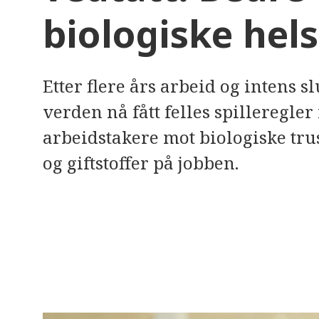
e
biologiske hel
r
e
t
t
i
l
Etter flere års arbeid og intens s
g
j
verden nå fått felles spilleregler 
e
n
g
arbeidstakere mot biologiske trus
e
l
og giftstoffer på jobben.
i
g
h
e
t
s
s
y
s
t
e
m
.
T