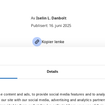
Av
Iselin L. Danbolt
Publisert: 16. juni 2025
link
Kopier lenke
En etterlengtet 
Details
Den første globale konvensjonen 
e content and ads, to provide social media features and to analy
ble vedtatt fredag 13. juni under
 our site with our social media, advertising and analytics partn
arbeidskonferansen i Genève.