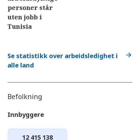
personer står
uten jobb i
Tunisia
arrow_forward
Se statistikk over arbeidsledighet i
alle land
Befolkning
Innbyggere
12 415 138