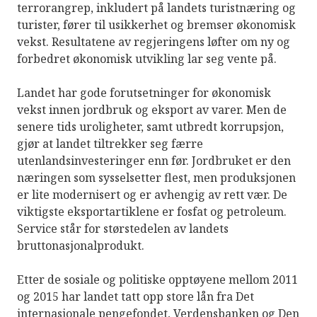
terrorangrep, inkludert på landets turistnæring og
turister, fører til usikkerhet og bremser økonomisk
vekst. Resultatene av regjeringens løfter om ny og
forbedret økonomisk utvikling lar seg vente på.
Landet har gode forutsetninger for økonomisk
vekst innen jordbruk og eksport av varer. Men de
senere tids uroligheter, samt utbredt korrupsjon,
gjør at landet tiltrekker seg færre
utenlandsinvesteringer enn før. Jordbruket er den
næringen som sysselsetter flest, men produksjonen
er lite modernisert og er avhengig av rett vær. De
viktigste eksportartiklene er fosfat og petroleum.
Service står for størstedelen av landets
bruttonasjonalprodukt.
Etter de sosiale og politiske opptøyene mellom 2011
og 2015 har landet tatt opp store lån fra Det
internasjonale pengefondet, Verdensbanken og Den