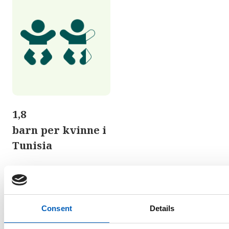
1,8
barn per kvinne i
Tunisia
arrow_forward
Se statistikk over fruktbarhet i alle
land
Consent
Details