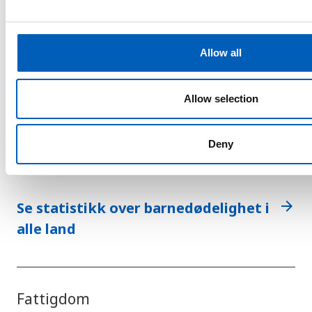
e
c
t
Allow all
i
16
o
n
barn dør per 1000
Allow selection
levendefødte i
Tunisia
Deny
arrow_forward
Se statistikk over barnedødelighet i
alle land
Fattigdom