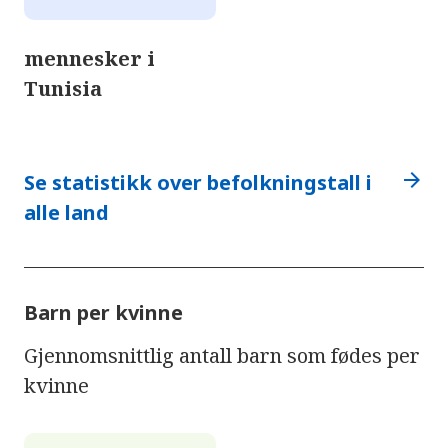
mennesker i
Tunisia
arrow_forward
Se statistikk over befolkningstall i
alle land
Barn per kvinne
Gjennomsnittlig antall barn som fødes per
kvinne