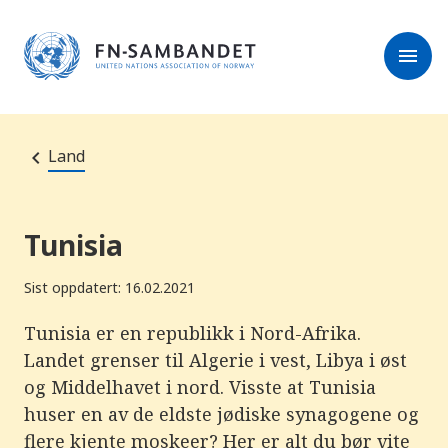
M
e
l
r
menu
k
e
:
s
D
e
e
r
t
t
e
e
Land
n
e
t
t
s
Tunisia
t
e
d
Sist oppdatert: 16.02.2021
e
t
i
Tunisia er en republikk i Nord-Afrika.
n
Landet grenser til Algerie i vest, Libya i øst
n
e
og Middelhavet i nord. Visste at Tunisia
h
o
huser en av de eldste jødiske synagogene og
l
flere kjente moskeer? Her er alt du bør vite
d