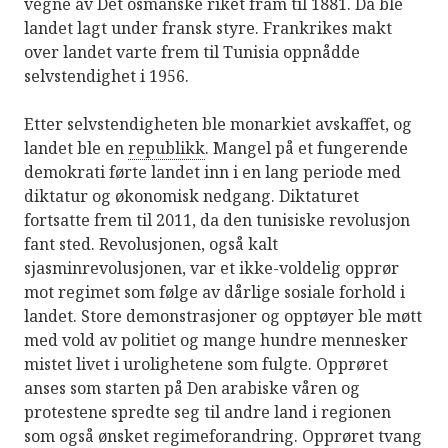
vegne av Det osmanske riket fram til 1881. Da ble
landet lagt under fransk styre. Frankrikes makt
over landet varte frem til Tunisia oppnådde
selvstendighet i 1956.
Etter selvstendigheten ble monarkiet avskaffet, og
landet ble en
republikk
. Mangel på et fungerende
demokrati førte landet inn i en lang periode med
diktatur og økonomisk nedgang. Diktaturet
fortsatte frem til 2011, da den tunisiske revolusjon
fant sted. Revolusjonen, også kalt
sjasminrevolusjonen, var et ikke-voldelig opprør
mot regimet som følge av dårlige sosiale forhold i
landet. Store demonstrasjoner og opptøyer ble møtt
med vold av politiet og mange hundre mennesker
mistet livet i urolighetene som fulgte. Opprøret
anses som starten på Den arabiske våren og
protestene spredte seg til andre land i regionen
som også ønsket regimeforandring. Opprøret tvang