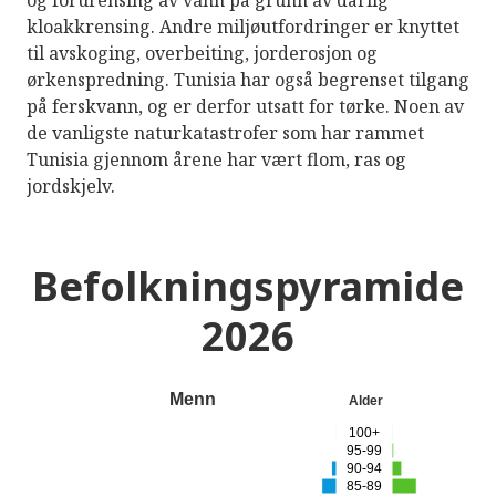
og forurensing av vann på grunn av dårlig
kloakkrensing. Andre miljøutfordringer er knyttet
til avskoging, overbeiting, jorderosjon og
ørkenspredning. Tunisia har også begrenset tilgang
på ferskvann, og er derfor utsatt for tørke. Noen av
de vanligste naturkatastrofer som har rammet
Tunisia gjennom årene har vært flom, ras og
jordskjelv.
Befolkningspyramide
2026
Menn
Alder
100+
95-99
90-94
85-89