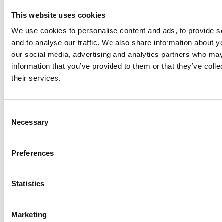
This website uses cookies
Barnedødelighet
We use cookies to personalise content and ads, to provide s
and to analyse our traffic. We also share information about yo
Antall barn som dør før de har fylt fem år,
our social media, advertising and analytics partners who may
per tusen fødte
information that you’ve provided to them or that they’ve coll
their services.
C
Necessary
o
n
s
Preferences
e
n
t
Statistics
S
e
Marketing
l