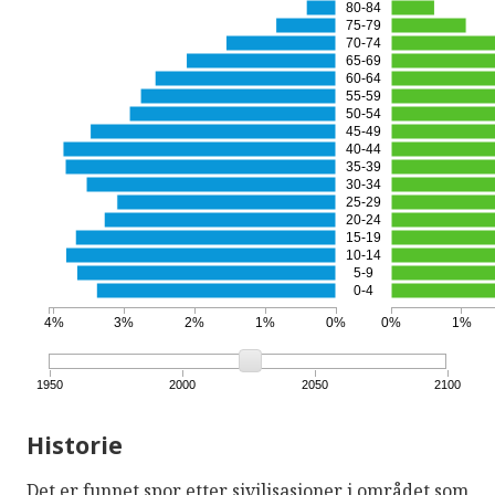
80-84
75-79
70-74
65-69
60-64
55-59
50-54
45-49
40-44
35-39
30-34
25-29
20-24
15-19
10-14
5-9
0-4
4%
3%
2%
1%
0%
0%
1%
1950
2000
2050
2100
Historie
Det er funnet spor etter sivilisasjoner i området som