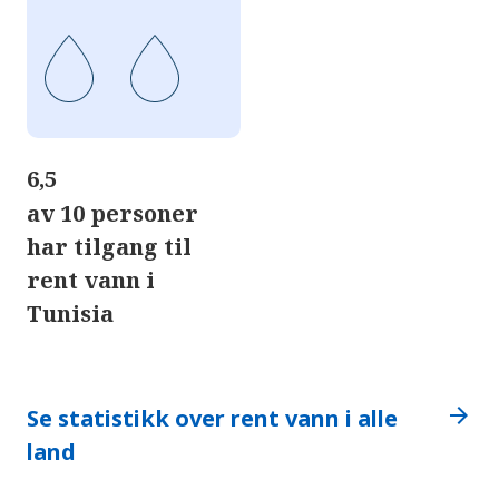
6,5
av 10 personer
har tilgang til
rent vann i
Tunisia
arrow_forward
Se statistikk over rent vann i alle
land