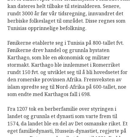
kan dateres helt tilbake til steinalderen. Senere,
rundt 3000 år før vår tidsregning, innvandret det
berbiske folkeslaget til området. Disse regnes som
Tunisias opprinnelige befolkning.
Fønikerne etablerte seg i Tunisia på 800-tallet fvt.
Fønikerne drev handel og grunnla bystaten
Karthago, som ble en økonomisk og militær
stormakt. Karthago ble innlemmet i Romerriket
rundt 150 fvt. og utviklet seg til å bli hovedsetet for
den romerske provinsen Afrika. Fremveksten av
islam spredte seg til Nord-Afrika på 600-tallet, noe
som endte med Karthagos fall i 698.
Fra 1207 tok en berberfamilie over styringen i
landet og grunnla et dynasti som varte frem til
1574, da landet ble en del av Det osmanske riket. Et
eget familiedynasti, Hussein-dynastiet, regjerte på