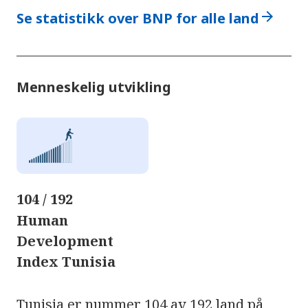
arrow_forward
Se statistikk over BNP for alle land
Menneskelig utvikling
104 / 192
Human
Development
Index Tunisia
Tunisia er nummer 104 av 192 land på