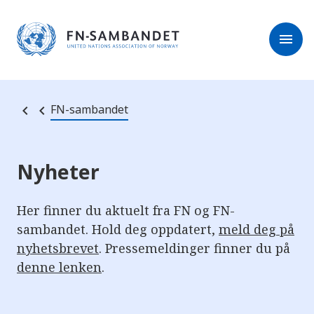
M
r
e
m
r
menu
k
l
:
e
D
s
e
e
t
t
r
e
FN-sambandet
e
n
e
t
t
s
Nyheter
t
e
d
e
Her finner du aktuelt fra FN og FN-
t
sambandet. Hold deg oppdatert,
meld deg på
i
n
nyhetsbrevet
. Pressemeldinger finner du på
n
e
denne lenken
.
h
o
l
d