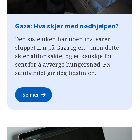
Gaza: Hva skjer med nødhjelpen?
Den siste uken har noen matvarer
sluppet inn på Gaza igjen – men dette
skjer altfor sakte, og er kanskje for
sent for å avverge hungersnød. FN-
sambandet gir deg tidslinjen.
arrow_forward
Se mer