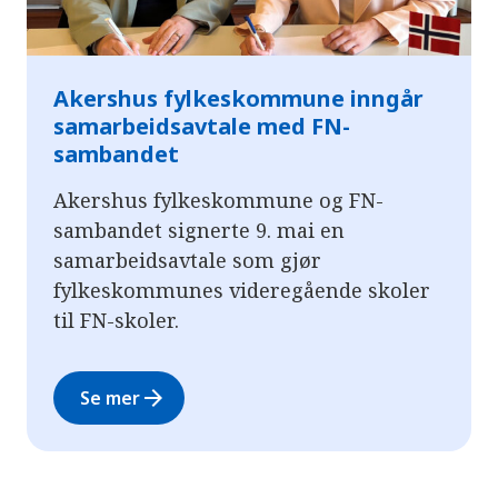
Akershus fylkeskommune inngår
samarbeidsavtale med FN-
sambandet
Akershus fylkeskommune og FN-
sambandet signerte 9. mai en
samarbeidsavtale som gjør
fylkeskommunes videregående skoler
til FN-skoler.
arrow_forward
Se mer