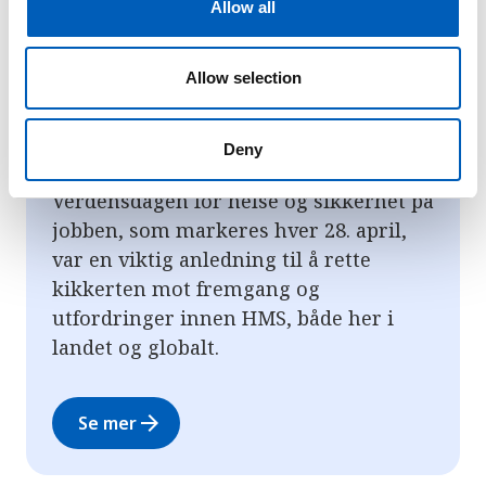
Allow all
i
o
n
Allow selection
Deny
Arbeidslivsnytt – april 2025
Verdensdagen for helse og sikkerhet på
jobben, som markeres hver 28. april,
var en viktig anledning til å rette
kikkerten mot fremgang og
utfordringer innen HMS, både her i
landet og globalt.
arrow_forward
Se mer