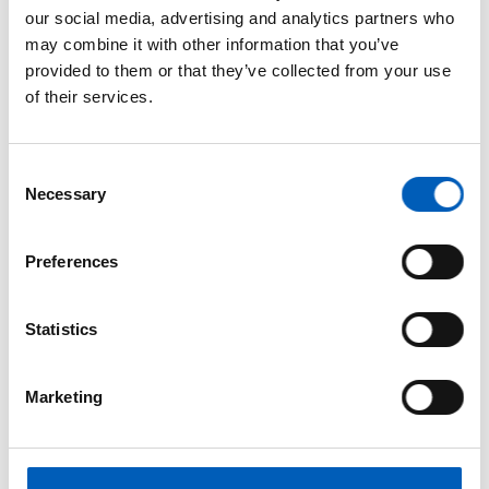
our social media, advertising and analytics partners who
Denne uken skal Norge opp til
may combine it with other information that you’ve
eksamen i barnepolitikk- og praksis.
provided to them or that they’ve collected from your use
De skal møte FNs barnekomité i
of their services.
Genève på mandag 12. og tirsdag 13.
mai.
C
Necessary
o
arrow_forward
Se mer
n
s
Preferences
e
n
t
Statistics
S
e
Marketing
l
e
c
t