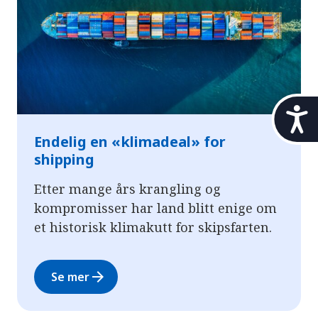
t
i
Endelig en «klimadeal» for
l
g
shipping
j
e
Etter mange års krangling og
n
kompromisser har land blitt enige om
g
et historisk klimakutt for skipsfarten.
e
l
i
arrow_forward
Se mer
g
h
e