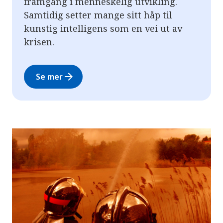
framgang i menneskelig utvikling.
Samtidig setter mange sitt håp til
kunstig intelligens som en vei ut av
krisen.
arrow_forward
Se mer