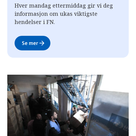
Hver mandag ettermiddag gir vi deg
informasjon om ukas viktigste
hendelser i FN.
arrow_forward
Se mer