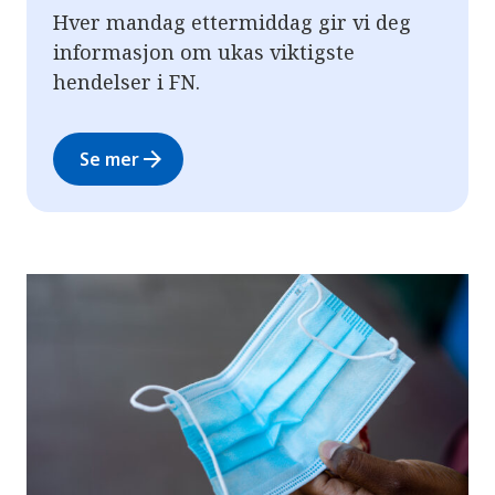
Hver mandag ettermiddag gir vi deg
informasjon om ukas viktigste
hendelser i FN.
arrow_forward
Se mer