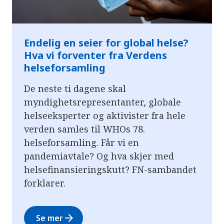
Endelig en seier for global helse?
Hva vi forventer fra Verdens
helseforsamling
De neste ti dagene skal
myndighetsrepresentanter, globale
helseeksperter og aktivister fra hele
verden samles til WHOs 78.
helseforsamling. Får vi en
pandemiavtale? Og hva skjer med
helsefinansieringskutt? FN-sambandet
forklarer.
arrow_forward
Se mer