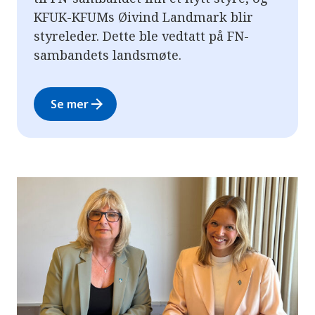
KFUK-KFUMs Øivind Landmark blir
styreleder. Dette ble vedtatt på FN-
sambandets landsmøte.
arrow_forward
Se mer