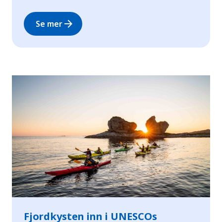
arrow_forward
Se mer
Fjordkysten inn i UNESCOs