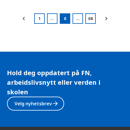
t
chevron_left
chevron_right
1
...
8
...
68
Page
side
side
side
side
side
side
Hold deg oppdatert på FN,
arbeidslivsnytt eller verden i
skolen
arrow_forward
Velg nyhetsbrev