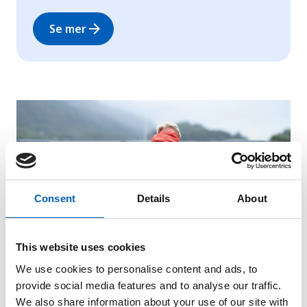
arrow_forward
Se mer
Consent
Details
About
This website uses cookies
We use cookies to personalise content and ads, to
provide social media features and to analyse our traffic.
Norge høres i FNs barnekomité
We also share information about your use of our site with