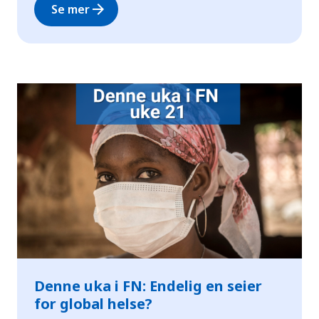
arrow_forward
Se mer
Denne uka i FN: Endelig en seier
for global helse?