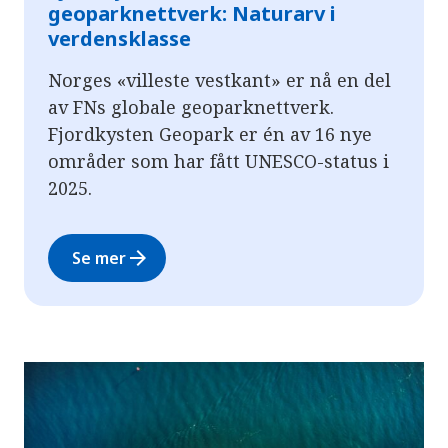
geoparknettverk: Naturarv i
verdensklasse
Norges «villeste vestkant» er nå en del
av FNs globale geoparknettverk.
Fjordkysten Geopark er én av 16 nye
områder som har fått UNESCO-status i
2025.
arrow_forward
Se mer