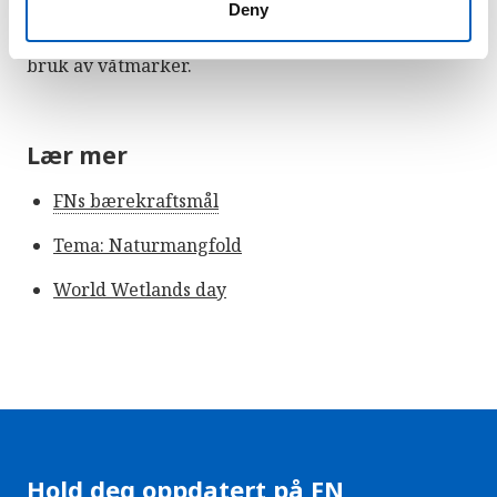
Deny
internasjonal traktat i 1971. Konvensjonen er en
internasjonal avtale for bevaring og bærekraftig
bruk av våtmarker.
Lær mer
FNs bærekraftsmål
Tema: Naturmangfold
World Wetlands day
Hold deg oppdatert på FN,