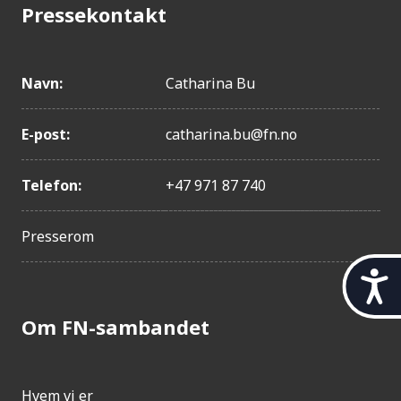
Pressekontakt
Navn:
Catharina Bu
E-post:
catharina.bu@fn.no
Telefon:
+47 971 87 740
Presserom
t
i
l
Om FN-sambandet
g
j
e
n
Hvem vi er