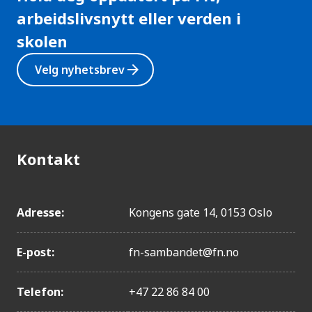
arbeidslivsnytt eller verden i
skolen
arrow_forward
Velg nyhetsbrev
Kontakt
Adresse:
Kongens gate 14, 0153 Oslo
E-post:
fn-sambandet@fn.no
Telefon:
+47 22 86 84 00