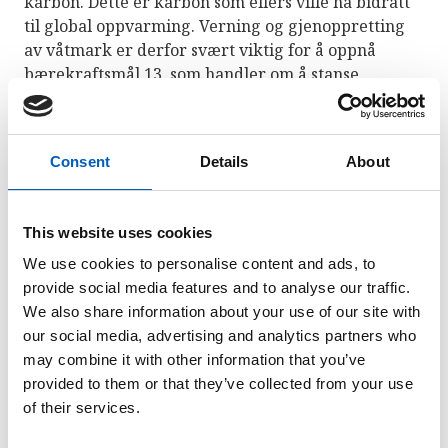
karbon. Dette er karbon som ellers ville ha bidratt
til global oppvarming. Verning og gjenoppretting
av våtmark er derfor svært viktig for å oppnå
bærekraftsmål 13
, som handler om å stanse
klimaendringene.
Bærekraftsmål 15
handler om å ta vare på livet på
Consent
Details
About
land og beskytte økosystemer. Hele 40 % av verdens
planter og dyr er avhengige av våtmark for å
overleve.
This website uses cookies
We use cookies to personalise content and ads, to
Verning av våtmarksområder er også mål i seg selv
provide social media features and to analyse our traffic.
innenfor
bærekraftsmål 6
. Delmål 6.6 handler om å
We also share information about your use of our site with
verne og gjenopprette våtmarksområder.
our social media, advertising and analytics partners who
may combine it with other information that you’ve
provided to them or that they’ve collected from your use
of their services.