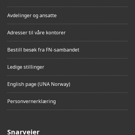
g
e
Avdelinger og ansatte
l
i
g
Adresser til våre kontorer
h
e
t
Bestill besøk fra FN-sambandet
Ledige stillinger
English page (UNA Norway)
Personvernerklæring
Snarveier