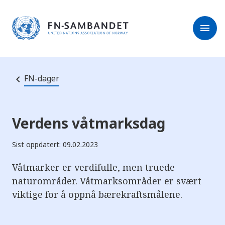
M
r
e
m
r
menu
k
l
:
e
D
s
e
e
t
t
r
e
FN-dager
e
n
e
t
t
s
Verdens våtmarksdag
t
e
d
Sist oppdatert: 09.02.2023
e
t
i
Våtmarker er verdifulle, men truede
n
naturområder. Våtmarksområder er svært
n
e
viktige for å oppnå bærekraftsmålene.
h
o
l
d