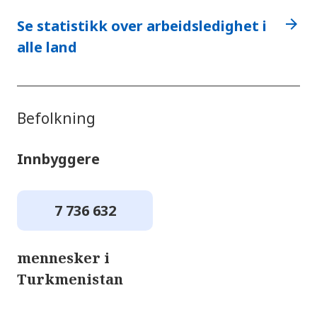
arrow_forward
Se statistikk over arbeidsledighet i
alle land
Befolkning
Innbyggere
7 736 632
mennesker i
Turkmenistan