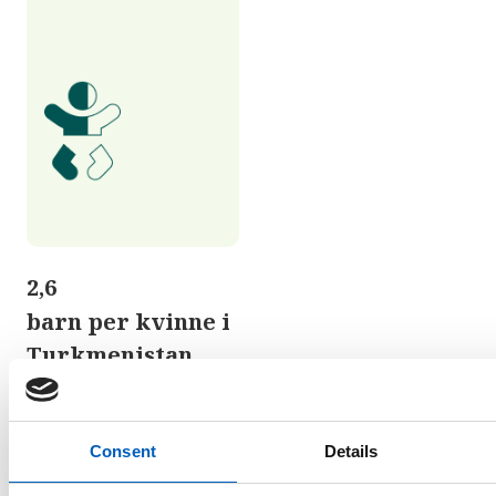
2,6
barn per kvinne i
Turkmenistan
Consent
Details
arrow_forward
Se statistikk over fruktbarhet i alle
land