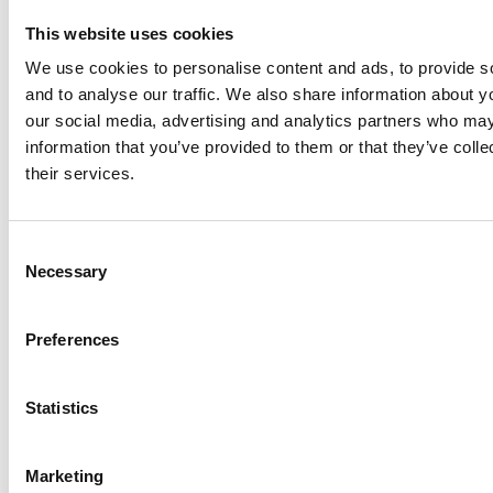
This website uses cookies
We use cookies to personalise content and ads, to provide s
and to analyse our traffic. We also share information about yo
Barnedødelighet
our social media, advertising and analytics partners who may
information that you’ve provided to them or that they’ve coll
Antall barn som dør før de har fylt fem år,
their services.
per tusen fødte
C
Necessary
o
n
s
Preferences
e
n
t
Statistics
S
e
Marketing
l