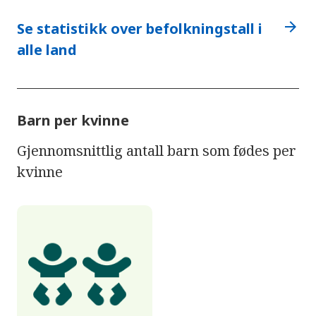
arrow_forward
Se statistikk over befolkningstall i
alle land
Barn per kvinne
Gjennomsnittlig antall barn som fødes per
kvinne