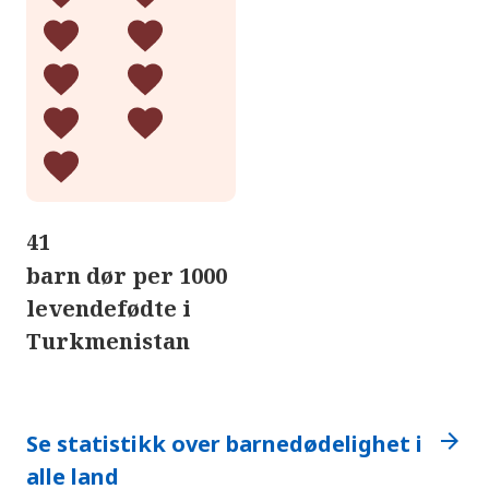
41
barn dør per 1000
levendefødte i
Turkmenistan
arrow_forward
Se statistikk over barnedødelighet i
alle land