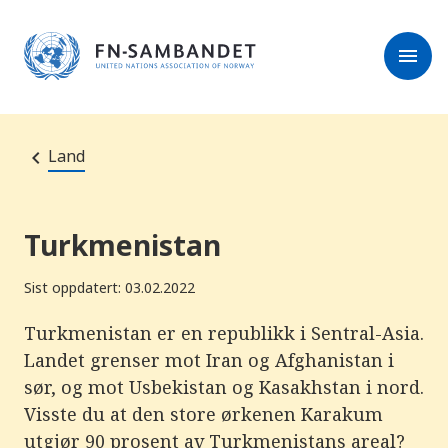
M
e
l
r
menu
k
e
:
s
D
e
e
r
t
t
e
e
Land
n
e
t
t
s
Turkmenistan
t
e
d
Sist oppdatert: 03.02.2022
e
t
i
Turkmenistan er en republikk i Sentral-Asia.
n
Landet grenser mot Iran og Afghanistan i
n
e
sør, og mot Usbekistan og Kasakhstan i nord.
h
o
Visste du at den store ørkenen Karakum
l
utgjør 90 prosent av Turkmenistans areal?
d