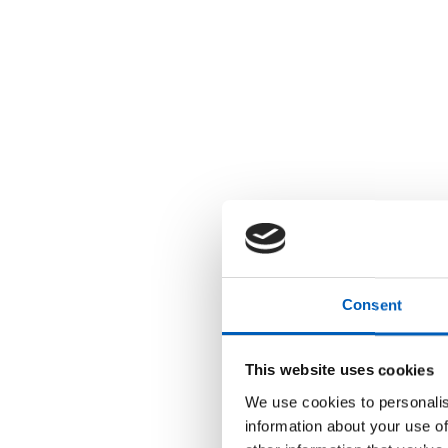
r
u
k
e
r
e
n
s
k
j
e
r
m
l
e
s
e
r
;
Consent
T
r
y
k
This website uses cookies
k
p
We use cookies to personalis
å
C
information about your use of
o