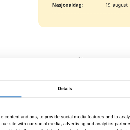
Nasjonaldag:
19. august
Geografi
Afghanistan ligger i hjertet av As
Norge. Landet har ingen kyst – det
Details
Turkmenistan, Usbekistan, Tadsjik
halvparten av Afghanistans land
e content and ads, to provide social media features and to analy
Størsteparten av Afghanistan er f
 our site with our social media, advertising and analytics partn
Kush-fjellkjeden løper retning n