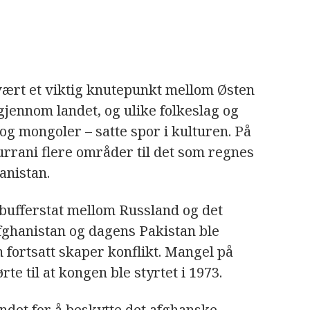
 vært et viktig knutepunkt mellom Østen
gjennom landet, og ulike folkeslag og
g mongoler – satte spor i kulturen. På
rrani flere områder til det som regnes
anistan.
 bufferstat mellom Russland og det
fghanistan og dagens Pakistan ble
m fortsatt skaper konflikt. Mangel på
ørte til at kongen ble styrtet i 1973.
ndet for å beskytte det afghanske