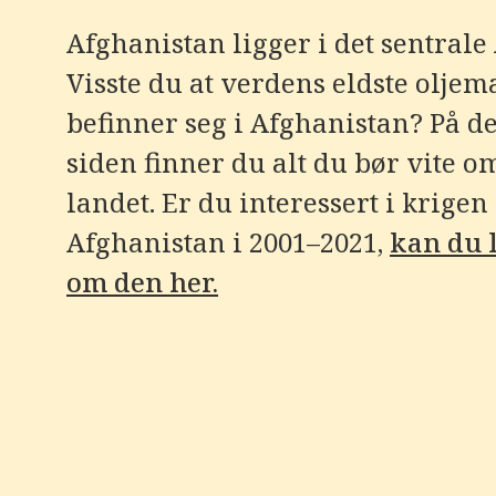
e
r
Afghanistan ligger i det sentrale 
e
t
Visste du at verdens eldste oljem
t
i
l
befinner seg i Afghanistan? På d
g
j
siden finner du alt du bør vite o
e
n
landet. Er du interessert i krigen 
g
e
Afghanistan i 2001–2021,
kan du 
l
i
g
om den her.
h
e
t
s
s
y
s
t
e
m
.
T