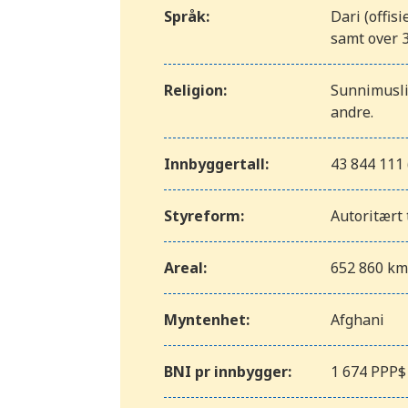
Språk:
Dari (offisi
samt over 
Religion:
Sunnimusli
andre.
Innbyggertall:
43 844 111 
Styreform:
Autoritært
Areal:
652 860 k
Myntenhet:
Afghani
BNI pr innbygger:
1 674 PPP$