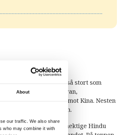
ia, og er nesten dobbelt så stort som
 grenser til Pakistan, Iran,
About
istan og en liten stripe mot Kina. Nesten
egrense går mot Pakistan.
se our traffic. We also share
jell og dype daler. Den mektige Hindu
ers who may combine it with
ordøst-sørvest gjennom landet. På toppen