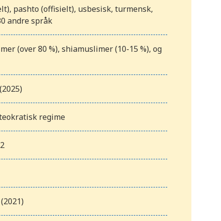
elt), pashto (offisielt), usbesisk, turmensk,
30 andre språk
mer (over 80 %), shiamuslimer (10-15 %), og
(2025)
 teokratisk regime
m2
 (2021)