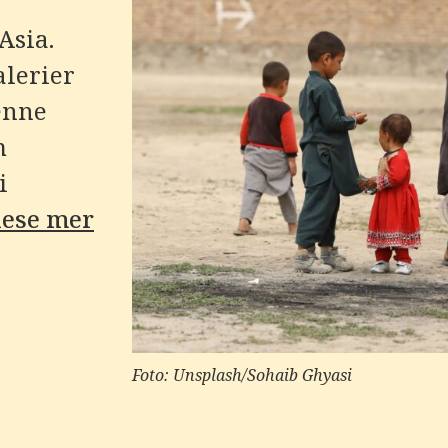
Asia.
alerier
enne
m
i
lese mer
Foto: Unsplash/Sohaib Ghyasi