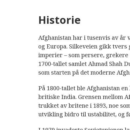
Historie
Afghanistan har i tusenvis av år
og Europa. Silkeveien gikk tvers 
imperier – som persere, grekere o
1700-tallet samlet Ahmad Shah Du
som starten på det moderne Afgh
På 1800-tallet ble Afghanistan en
britiske India. Grensen mellom A
trukket av britene i 1893, noe so
utvikling bidro til ustabilitet, og f
I 1979 invaderte
Sovjetunionen
la