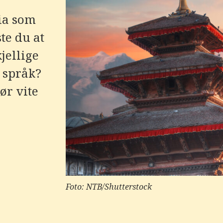
sia som
te du at
jellige
 språk?
ør vite
Foto: NTB/Shutterstock