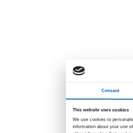
r
u
k
e
r
e
n
s
k
j
e
r
m
l
e
s
e
r
;
Consent
T
r
y
k
This website uses cookies
k
p
We use cookies to personalis
å
C
information about your use of
o