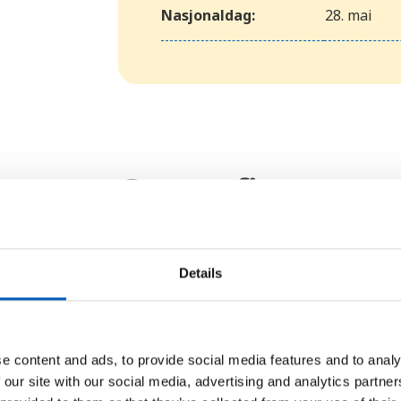
Nasjonaldag:
28. mai
Geografi
En stor del av Himalayafjellkjede
høyeste fjell, Mount Everest. Lan
Details
meter, og tre fjerdedeler av Nepal
Slettelandskapet i sør brukes i h
landets mange fruktbare daler.
e content and ads, to provide social media features and to analy
 our site with our social media, advertising and analytics partn
Klimaet varierer ut fra antall met