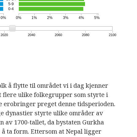
5-9
0-4
0%
0%
1%
2%
3%
4%
5%
2020
2040
2060
2080
2100
lk å flytte til området vi i dag kjenner
 flere ulike folkegrupper som styrte i
e erobringer preget denne tidsperioden.
ige dynastier styrte ulike områder av
en av 1700-tallet, da bystaten Gurkha
å ta form. Ettersom at Nepal ligger