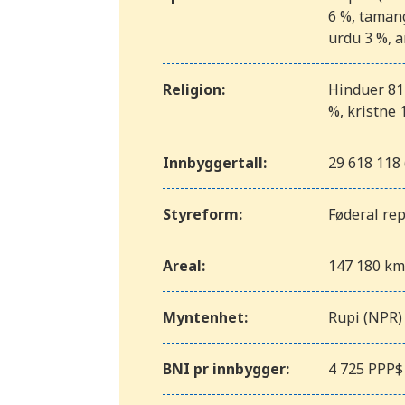
6 %, tamang
urdu 3 %, a
Religion:
Hinduer 81 
%, kristne 
Innbyggertall:
29 618 118 
Styreform:
Føderal re
Areal:
147 180 km
Myntenhet:
Rupi (NPR)
BNI pr innbygger:
4 725 PPP$