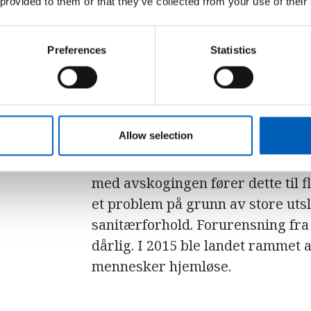
 provided to them or that they’ve collected from your use of their
subtropisk klima, mens det i fjel
isbreer ligger hele året. Landets
Preferences
Statistics
for vannkraft, men Nepal har vært 
den største energikilden deres s
Ved som brensel har ført til avsk
Allow selection
skogkledde andelen av Nepal blitt
drøy fjerdedel. Klimaendringene 
med avskogingen fører dette til 
et problem på grunn av store utsl
sanitærforhold. Forurensning fra 
dårlig. I 2015 ble landet rammet a
mennesker hjemløse.