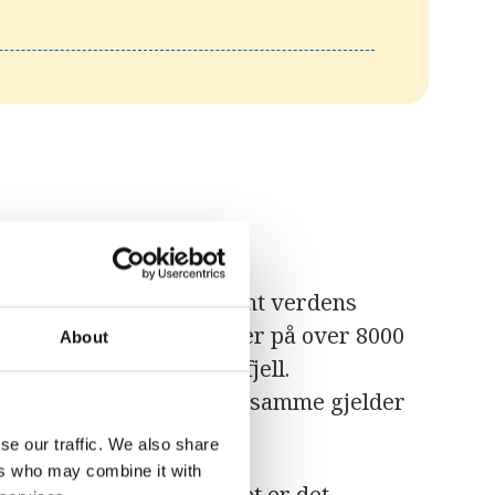
n ligger i Nepal, deriblant verdens
det har flere andre topper på over 8000
About
s totale landområde er fjell.
ovedsak til jordbruk, det samme gjelder
se our traffic. We also share
ers who may combine it with
er over havet. I lavlandet er det