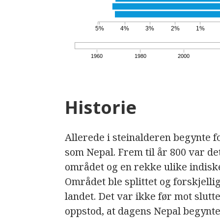
5%
4%
3%
2%
1%
1960
1980
2000
Historie
Allerede i steinalderen begynte fo
som Nepal. Frem til år 800 var det
området og en rekke ulike indisk
Området ble splittet og forskjell
landet. Det var ikke før mot slutt
oppstod, at dagens Nepal begynte 