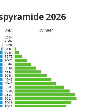
gspyramide
2026
Kvinner
Alder
100+
95-99
90-94
85-89
80-84
75-79
70-74
65-69
60-64
55-59
50-54
45-49
40-44
35-39
30-34
25-29
20-24
15-19
10-14