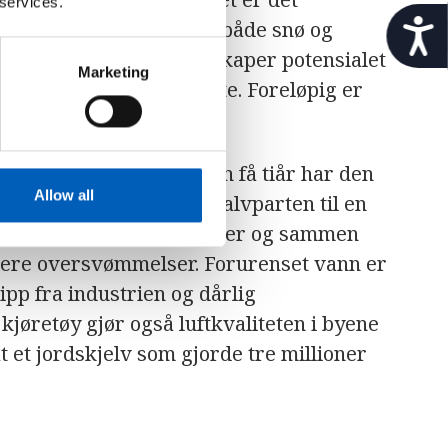
 services.
t
lområdene er så kaldt at både snø og
i
 mange elver og fosser skaper potensialet
l
Marketing
dårlig til å utnytte dette. Foreløpig er
g
j
kog.
e
n
oging og erosjon. På noen få tiår har den
g
e
Allow all
 redusert fra omtrent halvparten til en
l
fører til at isbreer smelter og sammen
i
g
flere oversvømmelser. Forurenset vann er
h
ipp fra industrien og dårlig
e
kjøretøy gjør også luftkvaliteten i byene
t
t et jordskjelv som gjorde tre millioner