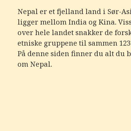
e
r
Nepal er et fjelland land i Sør-A
e
t
ligger mellom India og Kina. Viss
t
i
l
over hele landet snakker de forsk
g
j
etniske gruppene til sammen 123
e
n
På denne siden finner du alt du b
g
e
om Nepal.
l
i
g
h
e
t
s
s
y
s
t
e
m
.
T