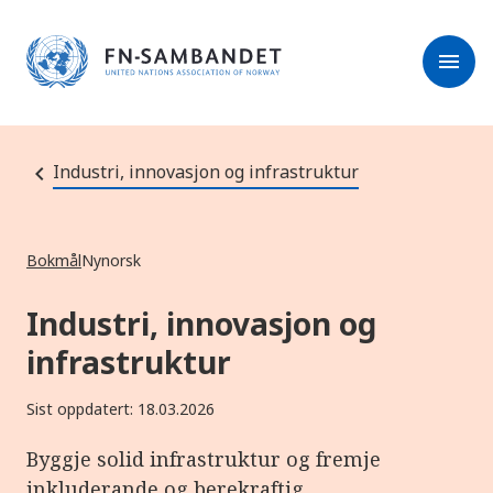
M
r
e
m
r
menu
k
l
:
e
D
s
e
e
t
t
r
e
Industri, innovasjon og infrastruktur
e
n
e
t
t
s
Bokmål
Nynorsk
t
e
d
Industri, innovasjon og
e
t
infrastruktur
i
n
n
Sist oppdatert: 18.03.2026
e
h
o
Byggje solid infrastruktur og fremje
l
d
inkluderande og berekraftig