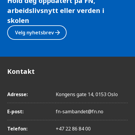
Hold deg oppdatert på FN,
g
arbeidslivsnytt eller verden i
e
l
skolen
i
g
arrow_forward
Velg nyhetsbrev
h
e
t
Kontakt
Adresse:
Kongens gate 14, 0153 Oslo
E-post:
fn-sambandet@fn.no
Telefon:
+47 22 86 84 00