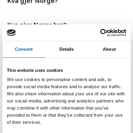
Kva gjer Norge?
Kva gjer Norge bra?
Norge har ein godt utbygd infrastruktur innan
vegar, energi og digital teknologi, og over 99
Consent
Details
About
prosent av norske hushald har tilgang til 5G-nett.
Samstundes er det ei betydeleg utfordring å sikre
infrastrukturen mot naturhendingar som skred og
This website uses cookies
flaum.
We use cookies to personalise content and ads, to
provide social media features and to analyse our traffic.
Næringslivet og industrien i Norge har over fleire
We also share information about your use of our site with
år tilpassa seg i ei meir berekraftig retning.
our social media, advertising and analytics partners who
may combine it with other information that you’ve
I 2025 utgjorde elbilar 32 prosent av alle
provided to them or that they’ve collected from your use
personbilar i landet, mot under fire prosent i 2016.
of their services.
Dette syner at straum gradvis tar over for bensin og
diesel blant bilar i Norge.