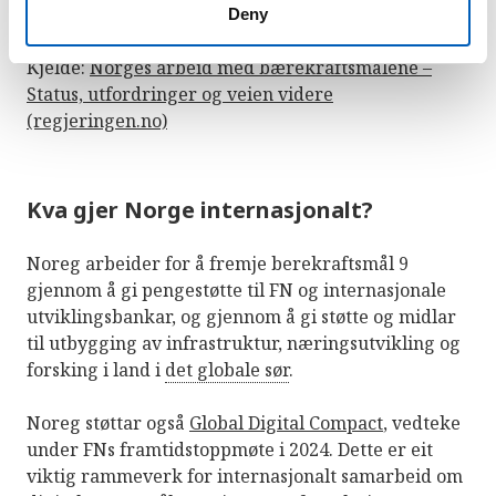
helsepersonell og forskarar i Norge.
Deny
Kjelde:
Norges arbeid med bærekraftsmålene –
Status, utfordringer og veien videre
(regjeringen.no)
Kva gjer Norge internasjonalt?
Noreg arbeider for å fremje berekraftsmål 9
gjennom å gi pengestøtte til FN og internasjonale
utviklingsbankar, og gjennom å gi støtte og midlar
til utbygging av infrastruktur, næringsutvikling og
forsking i land i
det globale sør
.
Noreg støttar også
Global Digital Compact
, vedteke
under FNs framtidstoppmøte i 2024. Dette er eit
viktig rammeverk for internasjonalt samarbeid om