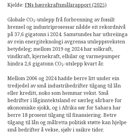
Kjelde:
FNs bærekraftsmålsrapport (2025)
Globale CO₂-utslepp frå forbrenning av fossilt
brensel og industriprosessar nådde eit rekordnivå
på 37,6 gigatonn i 2024. Samstundes har utbreiinga
av rein energiteknologi avgrensa utsleppsveksten
betydeleg; mellom 2019 og 2024 har solkraft,
vindkraft, kjernekraft, elbilar og varmepumper
hindra 2,6 gigatonn CO₂-utslepp kvart år.
Mellom 2006 og 2024 hadde berre litt under ein
tredjedel av små industribedrifter tilgang til lån
eller kreditt, noko som hemmar vekst. Små
bedrifter i låginntektsland er særleg sårbare for
økonomiske sjokk, og i Afrika sør for Sahara har
berre 18 prosent tilgang til finansiering. Betre
tilgang til lån og målretta politisk støtte kan hjelpe
små bedrifter å vekse, sjølv i usikre tider.