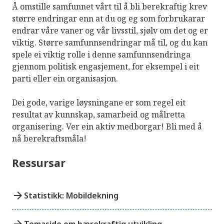
Å omstille samfunnet vårt til å bli berekraftig krev
større endringar enn at du og eg som forbrukarar
endrar våre vaner og vår livsstil, sjølv om det og er
viktig. Større samfunnsendringar må til, og du kan
spele ei viktig rolle i denne samfunnsendringa
gjennom politisk engasjement, for eksempel i eit
parti eller ein organisasjon.
Dei gode, varige løysningane er som regel eit
resultat av kunnskap, samarbeid og målretta
organisering. Ver ein aktiv medborgar! Bli med å
nå berekraftsmåla!
Ressursar
arrow_forward
Statistikk: Mobildekning
arrow_forward
Temaside om bærekraftig utvikling