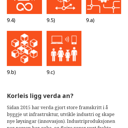
9.4)
9.5)
9.a)
9.b)
9.c)
Korleis ligg verda an?
Sidan 2015 har verda gjort store framskritt i å
byggje ut infrastruktur, utvikle industri og skape
nye løysingar (innovasjon). Industriproduksjonen
per person har auka, og fleire varer vert frakta