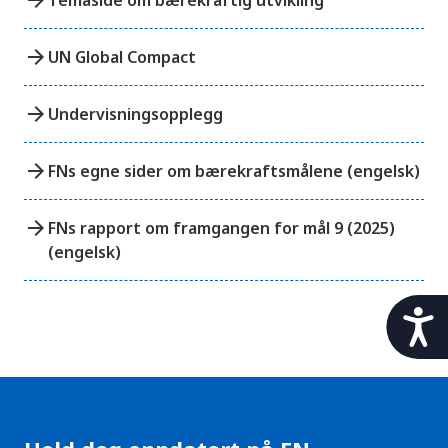
arrow_forward
UN Global Compact
arrow_forward
Undervisningsopplegg
arrow_forward
FNs egne sider om bærekraftsmålene (engelsk)
arrow_forward
FNs rapport om framgangen for mål 9 (2025)
(engelsk)
t
i
l
g
j
e
n