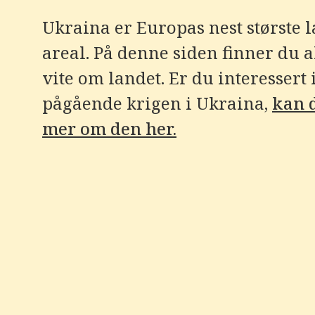
e
r
Ukraina er Europas nest største l
e
t
areal. På denne siden finner du a
t
i
l
vite om landet. Er du interessert 
g
j
pågående krigen i Ukraina,
kan 
e
n
mer om den her.
g
e
l
i
g
h
e
t
s
s
y
s
t
e
m
.
T