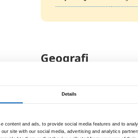
Geografi
Mesteparten av Ukraina er slett
på 175 m.o.h. Landet har likevel 
Krim, Donetsplatået i sør og fjell
Details
ligger Ukrainas høyeste fjell, Ho
store slettelandet med tilgang til
Dnepr, som renner fra nord til sø
e content and ads, to provide social media features and to analy
har et temperert kontinentalt klim
 our site with our social media, advertising and analytics partn