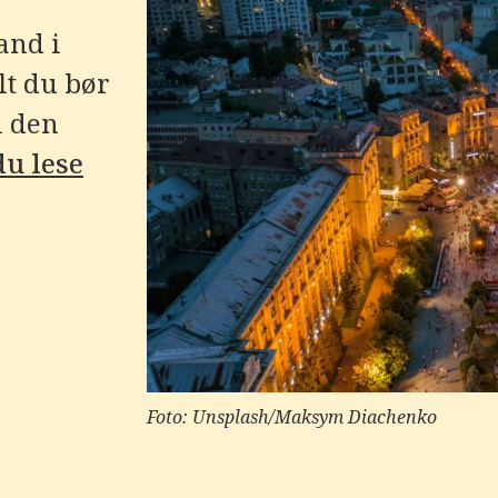
and i
lt du bør
i den
du lese
Foto: Unsplash/Maksym Diachenko