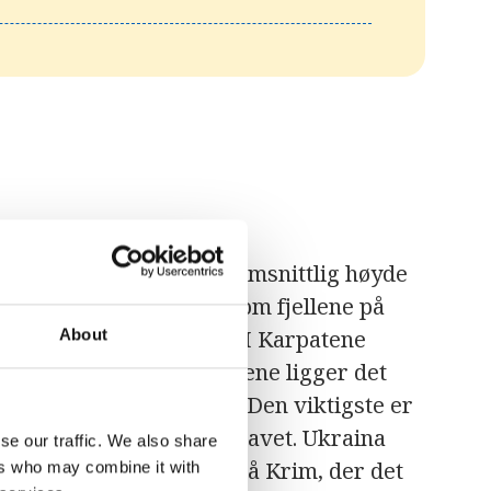
elandskap med en gjennomsnittlig høyde
flere høylandsområder som fjellene på
kjeden Karpatene i vest. I Karpatene
About
verla. Mellom fjellområdene ligger det
 vann fra en rekke elver. Den viktigste er
r og munner ut i Svartehavet. Ukraina
se our traffic. We also share
a bortsett fra helt sør på Krim, der det
ers who may combine it with