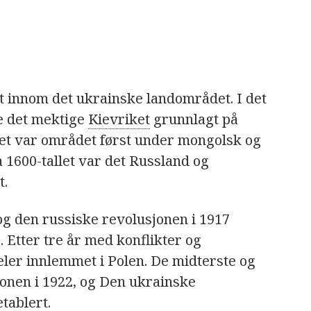
t innom det ukrainske landområdet. I det
le det mektige
Kievriket
grunnlagt på
allet var området først under mongolsk og
a 1600-tallet var det Russland og
t.
og den russiske revolusjonen i 1917
 Etter tre år med konflikter og
eler innlemmet i Polen. De midterste og
ionen i 1922, og Den ukrainske
etablert.