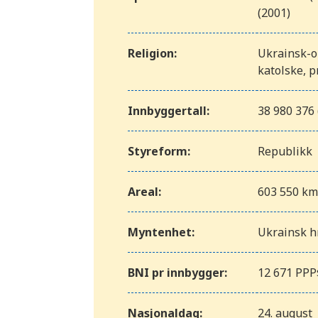
(2001)
Religion:
Ukrainsk-o
katolske, p
Innbyggertall:
38 980 376 
Styreform:
Republikk
Areal:
603 550 k
Myntenhet:
Ukrainsk h
BNI pr innbygger:
12 671 PPP
Nasjonaldag:
24. august