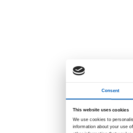
r
u
k
e
r
e
n
s
k
j
e
r
m
l
e
s
e
r
;
Consent
T
r
y
k
This website uses cookies
k
p
We use cookies to personalis
å
C
information about your use of
o