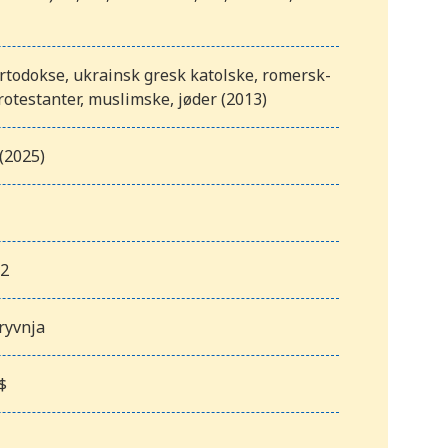
rtodokse, ukrainsk gresk katolske, romersk-
rotestanter, muslimske, jøder (2013)
(2025)
m2
ryvnja
$