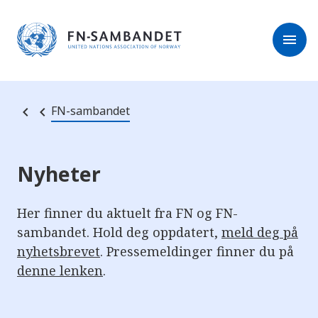
M
r
e
m
r
menu
k
l
:
e
D
s
e
e
t
t
r
e
FN-sambandet
e
n
e
t
t
s
Nyheter
t
e
d
e
Her finner du aktuelt fra FN og FN-
t
sambandet. Hold deg oppdatert,
meld deg på
i
n
nyhetsbrevet
. Pressemeldinger finner du på
n
e
denne lenken
.
h
o
l
d