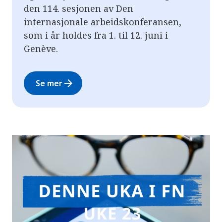
den 114. sesjonen av Den
internasjonale arbeidskonferansen,
som i år holdes fra 1. til 12. juni i
Genève.
arrow_forward
Se mer