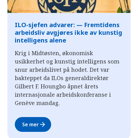
ILO-sjefen advarer: — Fremtidens
arbeidsliv avgjøres ikke av kunstig
intelligens alene
Krig i Midtøsten, økonomisk
usikkerhet og kunstig intelligens som
snur arbeidslivet på hodet. Det var
bakteppet da ILOs generaldirektør
Gilbert F. Houngbo åpnet årets
internasjonale arbeidskonferanse i
Genève mandag.
arrow_forward
Se mer