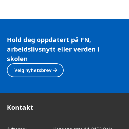
Hold deg oppdatert på FN,
arbeidslivsnytt eller verden i
skolen
arrow_forward
Velg nyhetsbrev
Kontakt