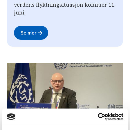
verdens flyktningsituasjon kommer 11.
juni.
arrow_forward
Se mer