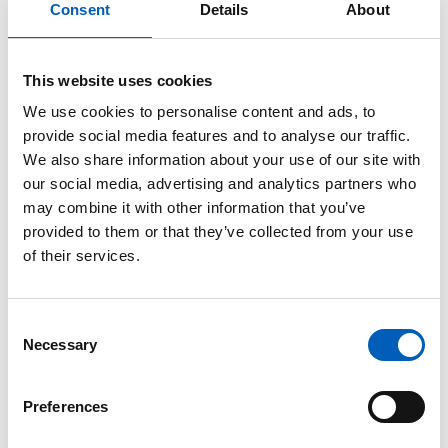
Consent
Details
About
LO-nestleder i Genève: — Tiden er
inne for rettigheter til alle
This website uses cookies
plattformarbeidere
We use cookies to personalise content and ads, to
provide social media features and to analyse our traffic.
Kunstig intelligens og
We also share information about your use of our site with
plattformøkonomien kan svekke
our social media, advertising and analytics partners who
arbeidstakeres rettigheter dersom
may combine it with other information that you’ve
utviklingen ikke reguleres, ifølge LOs
provided to them or that they’ve collected from your use
nestleder Are Tomasgard.
of their services.
arrow_forward
Se mer
C
Necessary
o
n
s
Preferences
e
n