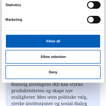
t
Statistics
S
e
Marketing
l
e
c
t
Allow all
i
o
n
Allow selection
Teknologien må jobbe for oss –
ikke vi for den, sier
Deny
arbeidsministeren
Kunstig intelligens (KI) kan styrke
produktiviteten og skape nye
muligheter. Men uten politiske valg,
sterke institusjoner og sosial dialog