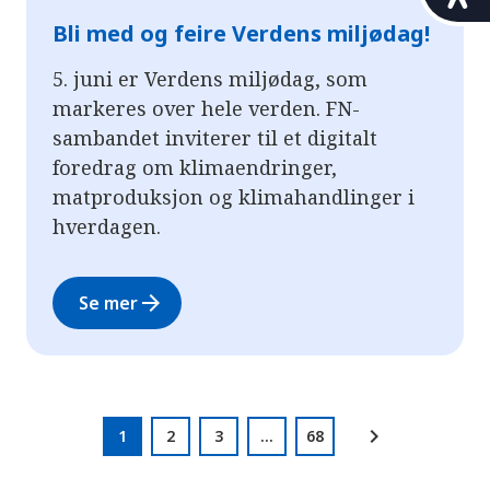
i
l
Bli med og feire Verdens miljødag!
g
j
5. juni er Verdens miljødag, som
e
markeres over hele verden. FN-
n
sambandet inviterer til et digitalt
g
e
foredrag om klimaendringer,
l
matproduksjon og klimahandlinger i
i
hverdagen.
g
h
e
arrow_forward
Se mer
t
chevron_right
1
2
3
...
68
side
side
side
side
side
side