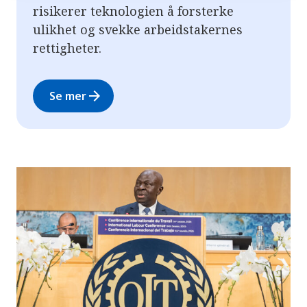
risikerer teknologien å forsterke
ulikhet og svekke arbeidstakernes
rettigheter.
arrow_forward
Se mer