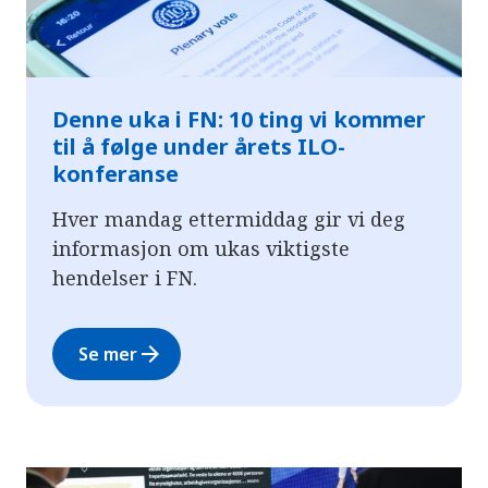
Denne uka i FN: 10 ting vi kommer
til å følge under årets ILO-
konferanse
Hver mandag ettermiddag gir vi deg
informasjon om ukas viktigste
hendelser i FN.
arrow_forward
Se mer