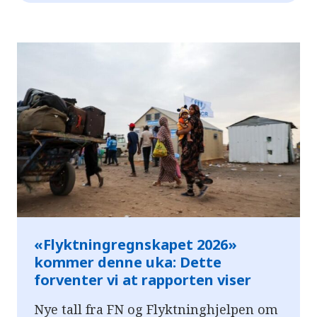
«Flyktningregnskapet 2026»
kommer denne uka: Dette
forventer vi at rapporten viser
Nye tall fra FN og Flyktninghjelpen om