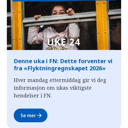
Denne uka i FN: Dette forventer vi
fra «Flyktningregnskapet 2026»
Hver mandag ettermiddag gir vi deg
informasjon om ukas viktigste
hendelser i FN.
arrow_forward
Se mer