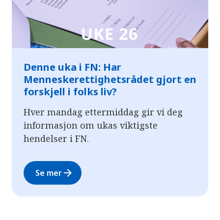
Denne uka i FN: Har
Menneskerettighetsrådet gjort en
forskjell i folks liv?
Hver mandag ettermiddag gir vi deg
informasjon om ukas viktigste
hendelser i FN.
arrow_forward
Se mer