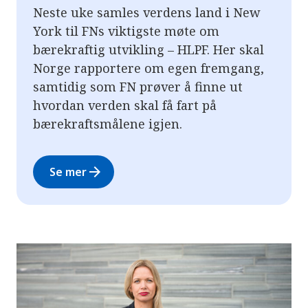
Neste uke samles verdens land i New
York til FNs viktigste møte om
bærekraftig utvikling – HLPF. Her skal
Norge rapportere om egen fremgang,
samtidig som FN prøver å finne ut
hvordan verden skal få fart på
bærekraftsmålene igjen.
arrow_forward
Se mer