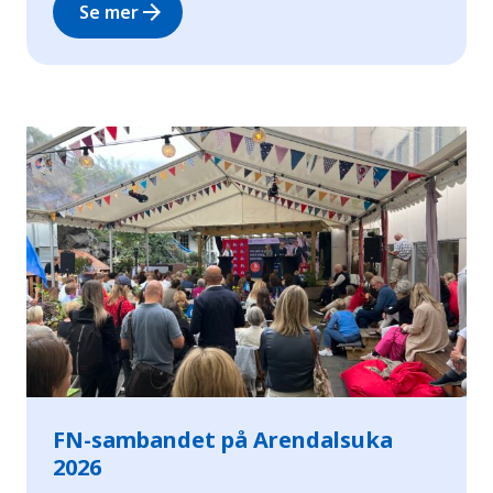
arrow_forward
Se mer
FN-sambandet på Arendalsuka
2026