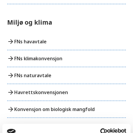
Miljø og klima
arrow_forward
FNs havavtale
arrow_forward
FNs klimakonvensjon
arrow_forward
FNs naturavtale
arrow_forward
Havrettskonvensjonen
arrow_forward
Konvensjon om biologisk mangfold
arrow_forward
Kyotoprotokollen