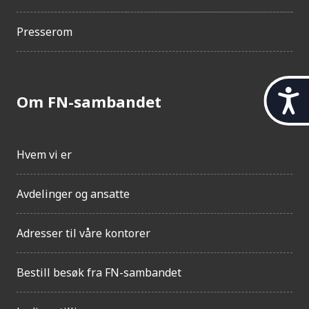
Presserom
t
Om FN-sambandet
i
l
g
j
Hvem vi er
e
n
Avdelinger og ansatte
g
e
l
Adresser til våre kontorer
i
g
h
Bestill besøk fra FN-sambandet
e
t