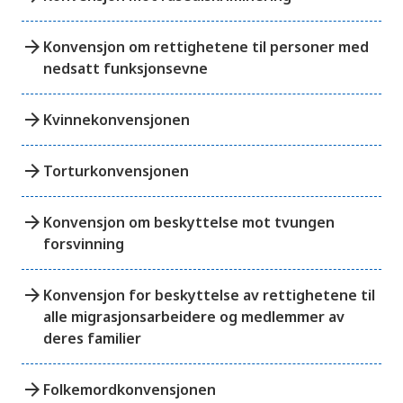
arrow_forward
Konvensjon om rettighetene til personer med
nedsatt funksjonsevne
arrow_forward
Kvinnekonvensjonen
arrow_forward
Torturkonvensjonen
arrow_forward
Konvensjon om beskyttelse mot tvungen
forsvinning
arrow_forward
Konvensjon for beskyttelse av rettighetene til
alle migrasjonsarbeidere og medlemmer av
deres familier
arrow_forward
Folkemordkonvensjonen