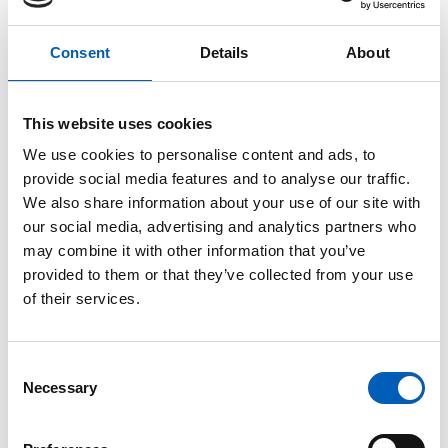
arrow_forward
Montrealprotokollen
Consent
Details
About
arrow_forward
Parisavtalen
This website uses cookies
We use cookies to personalise content and ads, to
Natur- og kulturarv
provide social media features and to analyse our traffic.
We also share information about your use of our site with
our social media, advertising and analytics partners who
arrow_forward
Konvensjon om bevaring av verdens kultur- og
may combine it with other information that you’ve
naturarv
provided to them or that they’ve collected from your use
of their services.
Nedrustning
C
Necessary
o
n
arrow_forward
Avtalen om forbud mot atomvåpen
s