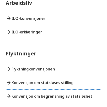
e
Arbeidsliv
r
e
t
t
arrow_forward
ILO-konvensjoner
i
l
g
arrow_forward
ILO-erklæringer
j
e
n
g
e
l
Flyktninger
i
g
h
e
arrow_forward
Flyktningkonvensjonen
t
s
s
y
arrow_forward
Konvensjon om statsløses stilling
s
t
e
arrow_forward
Konvensjon om begrensning av statsløshet
m
.