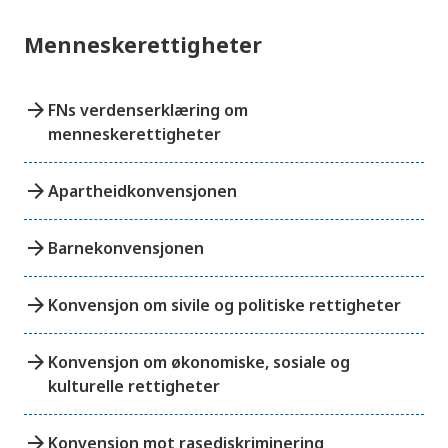
Menneskerettigheter
arrow_forward
FNs verdenserklæring om
menneskerettigheter
arrow_forward
Apartheidkonvensjonen
arrow_forward
Barnekonvensjonen
arrow_forward
Konvensjon om sivile og politiske rettigheter
arrow_forward
Konvensjon om økonomiske, sosiale og
kulturelle rettigheter
arrow_forward
Konvensjon mot rasediskriminering