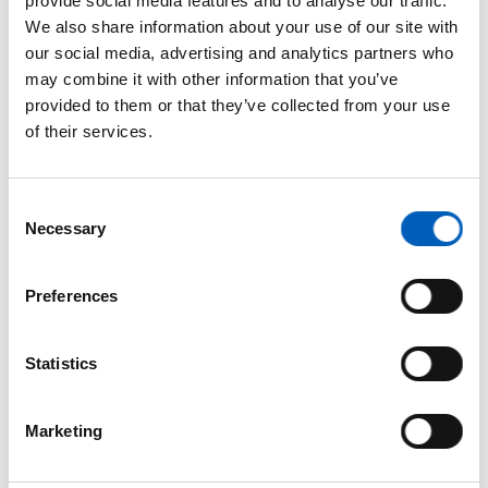
Mer må gjøres for å få slutt på
provide social media features and to analyse our traffic.
barnearbeid
We also share information about your use of our site with
our social media, advertising and analytics partners who
Den gode utviklingen i arbeidet mot
may combine it with other information that you’ve
barnearbeid har stanset opp og trues
provided to them or that they’ve collected from your use
nå ytterligere av flere kriser, ble det
of their services.
meldt fra ILOs konferanse om
barnearbeid.
C
Necessary
o
n
arrow_forward
Se mer
s
Preferences
e
n
t
Statistics
S
e
Marketing
l
e