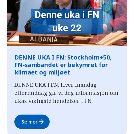
DENNE UKA I FN: Stockholm+50,
FN-sambandet er bekymret for
klimaet og miljøet
DENNE UKA I FN: Hver mandag
ettermiddag gir vi deg informasjon om
ukas viktigste hendelser i FN.
arrow_forward
Se mer