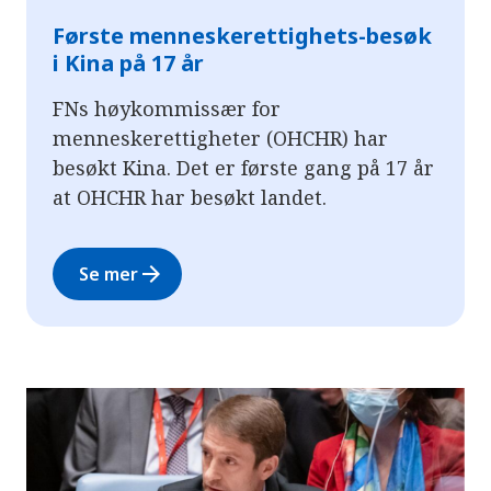
Første menneskerettighets-besøk
i Kina på 17 år
FNs høykommissær for
menneskerettigheter (OHCHR) har
besøkt Kina. Det er første gang på 17 år
at OHCHR har besøkt landet.
arrow_forward
Se mer