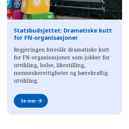
Statsbudsjettet: Dramatiske kutt
for FN-organisasjoner
Regjeringen foreslår dramatiske kutt
for FN-organisasjoner som jobber for
utvikling, helse, likestilling,
menneskerettigheter og bærekraftig
utvikling.
arrow_forward
Se mer