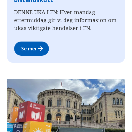
DENNE UKA I FN: Hver mandag
ettermiddag gir vi deg informasjon om
ukas viktigste hendelser i FN.
arrow_forward
Se mer