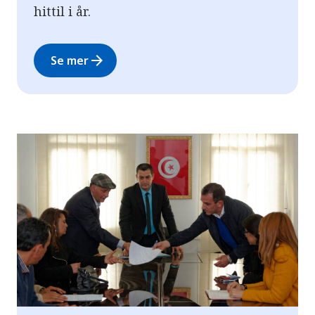
hittil i år.
arrow_forward
Se mer