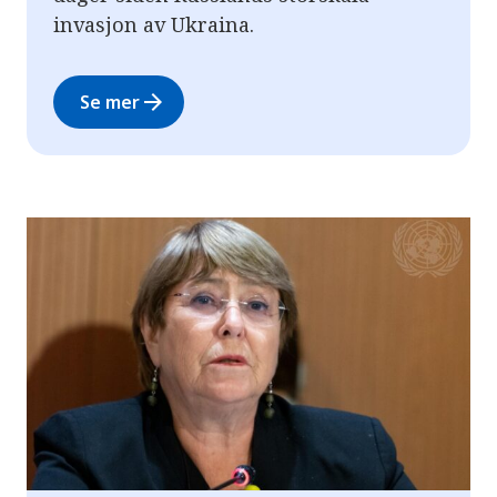
invasjon av Ukraina.
arrow_forward
Se mer