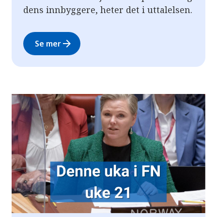
dens innbyggere, heter det i uttalelsen.
arrow_forward
Se mer