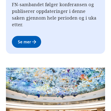
FN-sambandet følger konferansen og
publiserer oppdateringer i denne
saken gjennom hele perioden og i uka
etter.
arrow_forward
Se mer