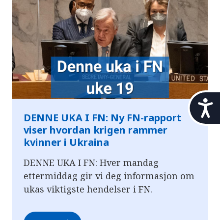
t
i
DENNE UKA I FN: Ny FN-rapport
l
viser hvordan krigen rammer
g
kvinner i Ukraina
j
e
DENNE UKA I FN: Hver mandag
n
ettermiddag gir vi deg informasjon om
g
e
ukas viktigste hendelser i FN.
l
i