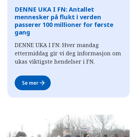
DENNE UKA I FN: Antallet
mennesker på flukt i verden
passerer 100 millioner for første
gang
DENNE UKA I FN: Hver mandag
ettermiddag gir vi deg informasjon om
ukas viktigste hendelser i FN.
arrow_forward
Se mer