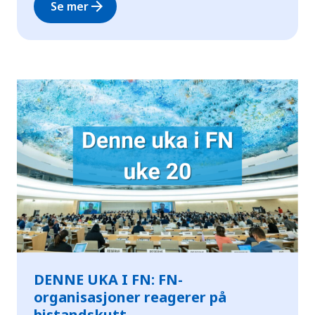
arrow_forward
Se mer
DENNE UKA I FN: FN-
organisasjoner reagerer på
bistandskutt