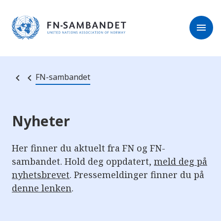
M
r
e
m
r
menu
k
l
:
e
D
s
e
e
t
t
r
e
FN-sambandet
e
n
e
t
t
s
Nyheter
t
e
d
e
Her finner du aktuelt fra FN og FN-
t
sambandet. Hold deg oppdatert,
meld deg på
i
n
nyhetsbrevet
. Pressemeldinger finner du på
n
e
denne lenken
.
h
o
l
d