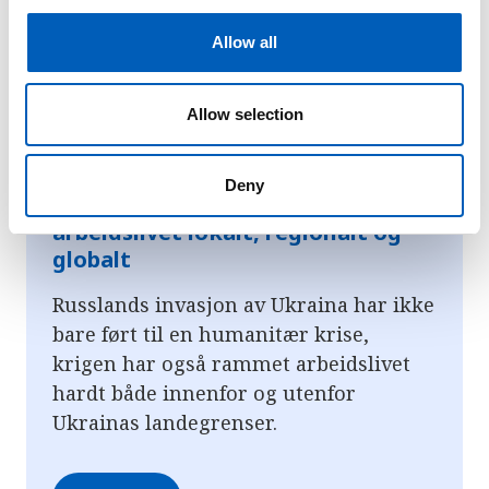
c
t
Allow all
i
o
n
Allow selection
Deny
Slik påvirker Ukraina-krigen
arbeidslivet lokalt, regionalt og
globalt
Russlands invasjon av Ukraina har ikke
bare ført til en humanitær krise,
krigen har også rammet arbeidslivet
hardt både innenfor og utenfor
Ukrainas landegrenser.