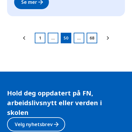
g
arrow_forward
Se mer
h
e
t
chevron_left
chevron_right
1
...
50
...
68
Page
side
side
side
side
side
side
Hold deg oppdatert på FN,
arbeidslivsnytt eller verden i
skolen
arrow_forward
Velg nyhetsbrev