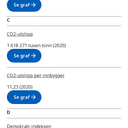
arrow_forward
Se graf
C
CO2-utslipp
1 618 271 tusen tonn (2020)
arrow_forward
Se graf
CO2-utslipp per innbygger
11,23 (2020)
arrow_forward
Se graf
D
Demokrati-indeksen