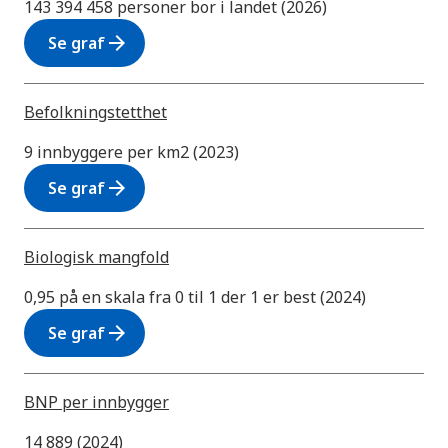
143 394 458 personer bor i landet (2026)
arrow_forward
Se graf
Befolkningstetthet
9 innbyggere per km2 (2023)
arrow_forward
Se graf
Biologisk mangfold
0,95 på en skala fra 0 til 1 der 1 er best (2024)
arrow_forward
Se graf
BNP per innbygger
14 889 (2024)