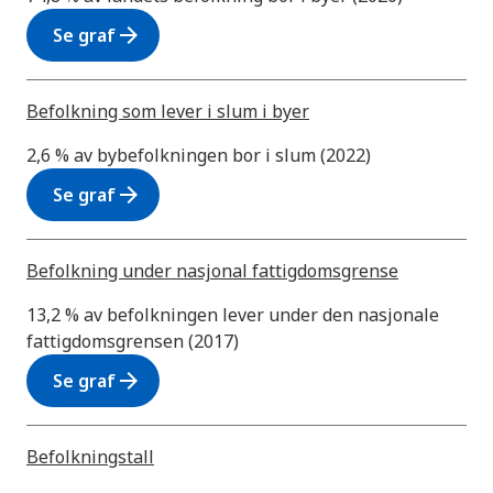
arrow_forward
Se graf
Befolkning som lever i slum i byer
2,6 % av bybefolkningen bor i slum (2022)
arrow_forward
Se graf
Befolkning under nasjonal fattigdomsgrense
13,2 % av befolkningen lever under den nasjonale
fattigdomsgrensen (2017)
arrow_forward
Se graf
Befolkningstall