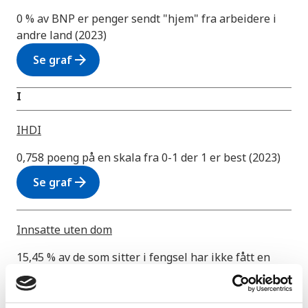
0 % av BNP er penger sendt "hjem" fra arbeidere i
andre land (2023)
arrow_forward
Se graf
I
IHDI
0,758 poeng på en skala fra 0-1 der 1 er best (2023)
arrow_forward
Se graf
Innsatte uten dom
15,45 % av de som sitter i fengsel har ikke fått en
dom (2024)
arrow_forward
Se graf