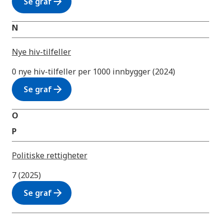
arrow_forward
Se graf
N
Nye hiv-tilfeller
0 nye hiv-tilfeller per 1000 innbygger (2024)
arrow_forward
Se graf
O
P
Politiske rettigheter
7 (2025)
arrow_forward
Se graf