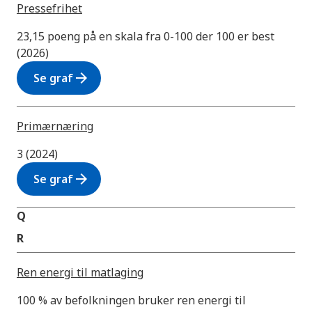
Pressefrihet
23,15 poeng på en skala fra 0-100 der 100 er best
(2026)
arrow_forward
Se graf
Primærnæring
3 (2024)
arrow_forward
Se graf
Q
R
Ren energi til matlaging
100 % av befolkningen bruker ren energi til