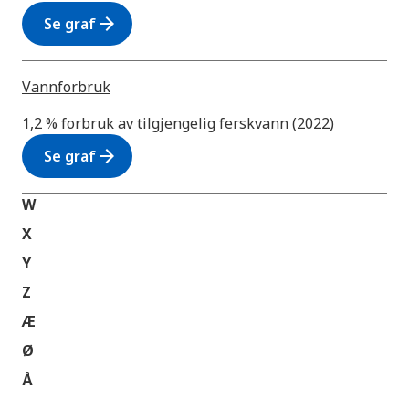
arrow_forward
Se graf
Vannforbruk
1,2 % forbruk av tilgjengelig ferskvann (2022)
arrow_forward
Se graf
W
X
Y
Z
Æ
Ø
Å