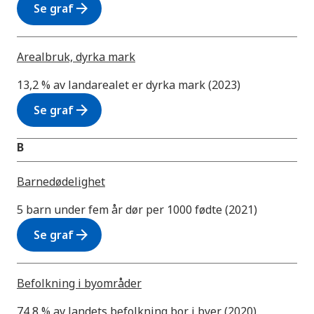
arrow_forward
Se graf
Arealbruk, dyrka mark
13,2 % av landarealet er dyrka mark (2023)
arrow_forward
Se graf
B
Barnedødelighet
5 barn under fem år dør per 1000 fødte (2021)
arrow_forward
Se graf
Befolkning i byområder
74,8 % av landets befolkning bor i byer (2020)