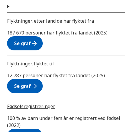
F
Flyktninger, etter land de har flyktet fra
187 670 personer har flyktet fra landet (2025)
arrow_forward
Se graf
Flyktninger, flyktet til
12 787 personer har flyktet fra landet (2025)
arrow_forward
Se graf
Fødselsregistreringer
100 % av barn under fem år er registrert ved fødsel
(2022)