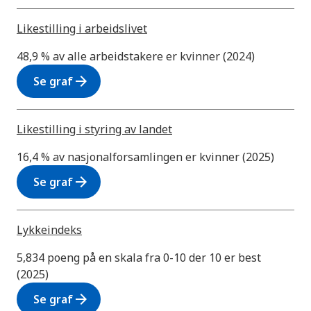
Likestilling i arbeidslivet
48,9 % av alle arbeidstakere er kvinner (2024)
arrow_forward
Se graf
Likestilling i styring av landet
16,4 % av nasjonalforsamlingen er kvinner (2025)
arrow_forward
Se graf
Lykkeindeks
5,834 poeng på en skala fra 0-10 der 10 er best
(2025)
arrow_forward
Se graf