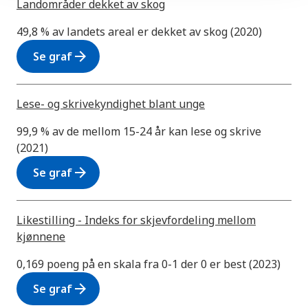
Landområder dekket av skog
49,8 % av landets areal er dekket av skog (2020)
arrow_forward
Se graf
Lese- og skrivekyndighet blant unge
99,9 % av de mellom 15-24 år kan lese og skrive
(2021)
arrow_forward
Se graf
Likestilling - Indeks for skjevfordeling mellom
kjønnene
0,169 poeng på en skala fra 0-1 der 0 er best (2023)
arrow_forward
Se graf