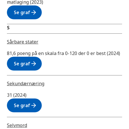
matlaging (2023)
arrow_forward
Se graf
S
Sårbare stater
81,6 poeng på en skala fra 0-120 der 0 er best (2024)
arrow_forward
Se graf
Sekundærnæring
31 (2024)
arrow_forward
Se graf
Selvmord