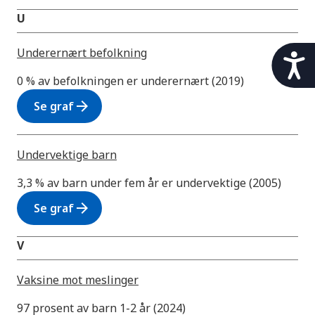
U
Underernært befolkning
t
i
0 % av befolkningen er underernært (2019)
l
g
arrow_forward
Se graf
j
e
n
Undervektige barn
g
e
3,3 % av barn under fem år er undervektige (2005)
l
arrow_forward
i
Se graf
g
h
V
e
t
Vaksine mot meslinger
97 prosent av barn 1-2 år (2024)