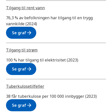
Tilgang til rent vann
76,3 % av befolkningen har tilgang til en trygg
vannkilde (2024)
arrow_forward
Se graf
Tilgang til strøm
100 % har tilgang til elektrisitet (2023)
arrow_forward
Se graf
Tuberkulosetilfeller
38 får tuberkulose per 100 000 innbygger (2023)
arrow_forward
Se graf