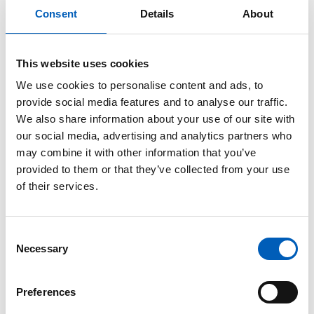
Consent
Details
About
Internettbrukere
This website uses cookies
92,2 % har brukt Internett siste tre måneder (2023)
We use cookies to personalise content and ads, to
arrow_forward
Se graf
provide social media features and to analyse our traffic.
We also share information about your use of our site with
our social media, advertising and analytics partners who
Internt fordrevne
may combine it with other information that you’ve
580 personer er på flukt inne i landet (2025)
provided to them or that they’ve collected from your use
of their services.
arrow_forward
Se graf
J
C
Necessary
o
K
n
s
Korrupsjon
Preferences
e