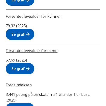
arrow_forward
Se graf
Forventet levealder for kvinner
79,32 (2025)
arrow_forward
Se graf
Forventet levealder for menn
67,69 (2025)
arrow_forward
Se graf
Fredsindeksen
3,441 poeng på en skala fra 1 til 5 der 1 er best.
(2025)