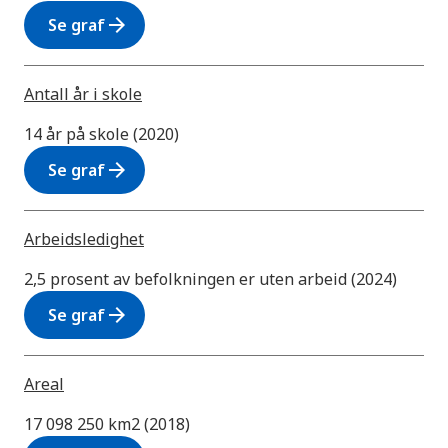
arrow_forward
Se graf
Antall år i skole
14 år på skole (2020)
arrow_forward
Se graf
Arbeidsledighet
2,5 prosent av befolkningen er uten arbeid (2024)
arrow_forward
Se graf
Areal
17 098 250 km2 (2018)