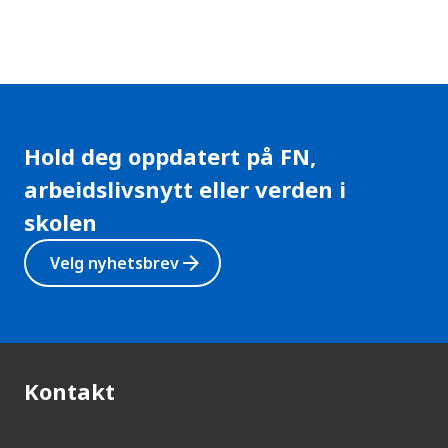
Hold deg oppdatert på FN,
arbeidslivsnytt eller verden i
skolen
arrow_forward
Velg nyhetsbrev
Kontakt