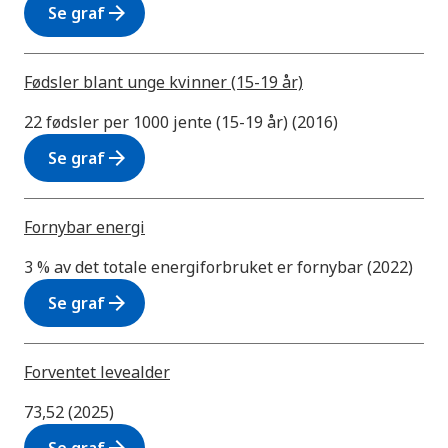
arrow_forward
Se graf
Fødsler blant unge kvinner (15-19 år)
22 fødsler per 1000 jente (15-19 år) (2016)
arrow_forward
Se graf
Fornybar energi
3 % av det totale energiforbruket er fornybar (2022)
arrow_forward
Se graf
Forventet levealder
73,52 (2025)