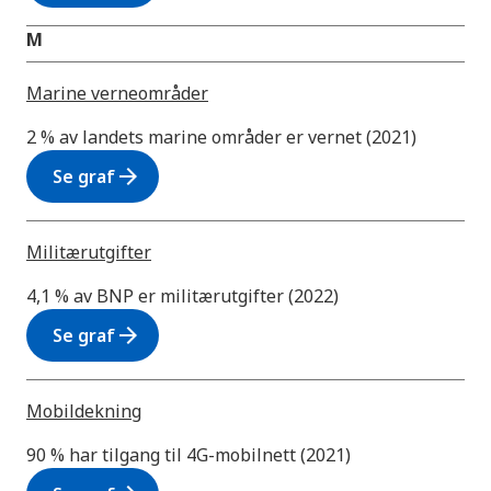
M
Marine verneområder
2 % av landets marine områder er vernet (2021)
arrow_forward
Se graf
Militærutgifter
4,1 % av BNP er militærutgifter (2022)
arrow_forward
Se graf
Mobildekning
90 % har tilgang til 4G-mobilnett (2021)