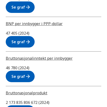
arrow_forward
Se graf
BNP per innbygger i PPP-dollar
47 405 (2024)
arrow_forward
Se graf
Bruttonasjonalinntekt per innbygger
46 780 (2024)
arrow_forward
Se graf
Bruttonasjonalprodukt
2 173 835 806 672 (2024)