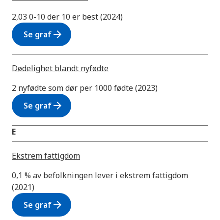
2,03 0-10 der 10 er best (2024)
arrow_forward
Se graf
Dødelighet blandt nyfødte
2 nyfødte som dør per 1000 fødte (2023)
arrow_forward
Se graf
E
Ekstrem fattigdom
0,1 % av befolkningen lever i ekstrem fattigdom
(2021)
arrow_forward
Se graf