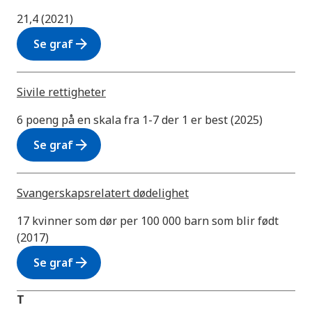
21,4 (2021)
arrow_forward
Se graf
Sivile rettigheter
6 poeng på en skala fra 1-7 der 1 er best (2025)
arrow_forward
Se graf
Svangerskapsrelatert dødelighet
17 kvinner som dør per 100 000 barn som blir født
(2017)
arrow_forward
Se graf
T