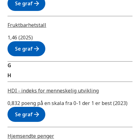
arrow_forward
Se graf
Fruktbarhetstall
1,46 (2025)
arrow_forward
Se graf
G
H
HDI - indeks for menneskelig utvikling
0,832 poeng på en skala fra 0-1 der 1 er best (2023)
arrow_forward
Se graf
Hjemsendte penger