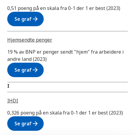
0,51 poeng på en skala fra 0-1 der 1 er best (2023)
arrow_forward
Se graf
Hjemsendte penger
19 % av BNP er penger sendt "hjem" fra arbeidere i
andre land (2023)
arrow_forward
Se graf
I
IHDI
0,326 poeng på en skala fra 0-1 der 1 er best (2023)
arrow_forward
Se graf