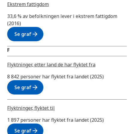
Ekstrem fattigdom
33,6 % av befolkningen lever i ekstrem fattigdom
(2016)
arrow_forward
Se graf
F
Flyktninger, etter land de har flyktet fra
8 842 personer har flyktet fra landet (2025)
arrow_forward
Se graf
Flyktninger, flyktet til
1 897 personer har flyktet fra landet (2025)
arrow_forward
Se graf