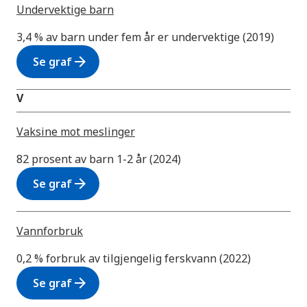
h
Undervektige barn
e
3,4 % av barn under fem år er undervektige (2019)
t
arrow_forward
Se graf
V
Vaksine mot meslinger
82 prosent av barn 1-2 år (2024)
arrow_forward
Se graf
Vannforbruk
0,2 % forbruk av tilgjengelig ferskvann (2022)
arrow_forward
Se graf