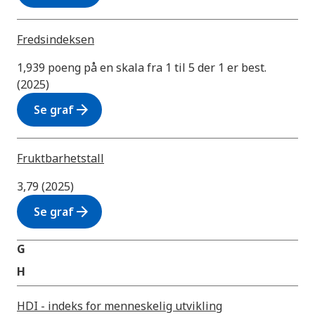
Fredsindeksen
1,939 poeng på en skala fra 1 til 5 der 1 er best.
(2025)
arrow_forward
Se graf
Fruktbarhetstall
3,79 (2025)
arrow_forward
Se graf
G
H
HDI - indeks for menneskelig utvikling