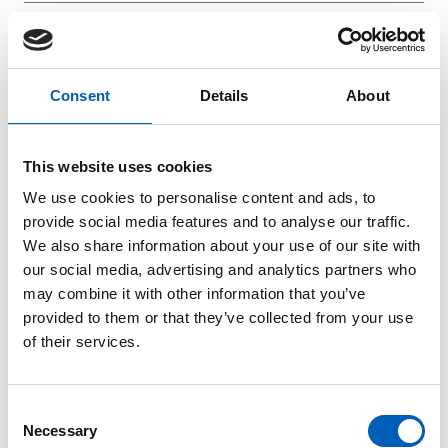
Innsatte uten dom
60,51 % av de som sitter i fengsel har ikke fått en
dom (2021)
Consent
Details
About
arrow_forward
Se graf
This website uses cookies
We use cookies to personalise content and ads, to
Internettbrukere
provide social media features and to analyse our traffic.
23,5 % har brukt Internett siste tre måneder (2023)
We also share information about your use of our site with
our social media, advertising and analytics partners who
arrow_forward
Se graf
may combine it with other information that you’ve
provided to them or that they’ve collected from your use
of their services.
Internt fordrevne
23 000 personer er på flukt inne i landet (2014)
C
arrow_forward
Se graf
Necessary
o