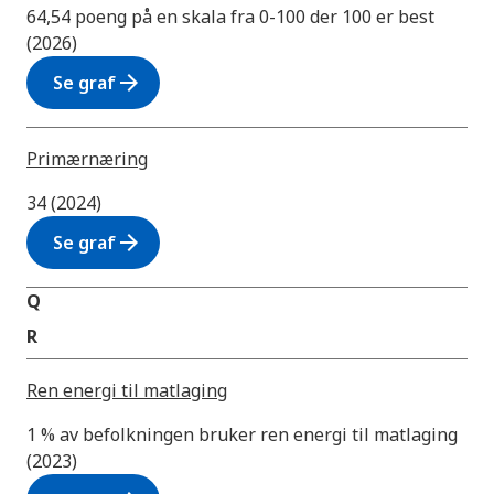
64,54 poeng på en skala fra 0-100 der 100 er best
(2026)
arrow_forward
Se graf
Primærnæring
34 (2024)
arrow_forward
Se graf
Q
R
Ren energi til matlaging
1 % av befolkningen bruker ren energi til matlaging
(2023)