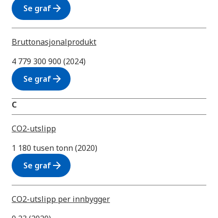
arrow_forward
Se graf
Bruttonasjonalprodukt
4 779 300 900 (2024)
arrow_forward
Se graf
C
CO2-utslipp
1 180 tusen tonn (2020)
arrow_forward
Se graf
CO2-utslipp per innbygger