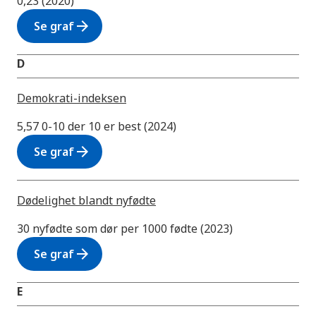
0,23 (2020)
arrow_forward
Se graf
D
Demokrati-indeksen
5,57 0-10 der 10 er best (2024)
arrow_forward
Se graf
Dødelighet blandt nyfødte
30 nyfødte som dør per 1000 fødte (2023)
arrow_forward
Se graf
E