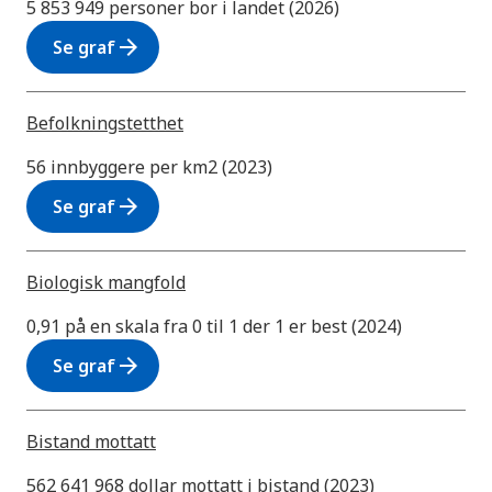
5 853 949 personer bor i landet (2026)
arrow_forward
Se graf
Befolkningstetthet
56 innbyggere per km2 (2023)
arrow_forward
Se graf
Biologisk mangfold
0,91 på en skala fra 0 til 1 der 1 er best (2024)
arrow_forward
Se graf
Bistand mottatt
562 641 968 dollar mottatt i bistand (2023)