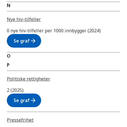
N
Nye hiv-tilfeller
0 nye hiv-tilfeller per 1000 innbygger (2024)
arrow_forward
Se graf
O
P
Politiske rettigheter
2 (2025)
arrow_forward
Se graf
Pressefrihet