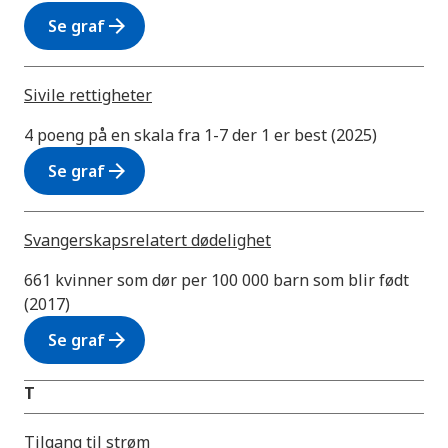
arrow_forward
Se graf
Sivile rettigheter
4 poeng på en skala fra 1-7 der 1 er best (2025)
arrow_forward
Se graf
Svangerskapsrelatert dødelighet
661 kvinner som dør per 100 000 barn som blir født
(2017)
arrow_forward
Se graf
T
Tilgang til strøm