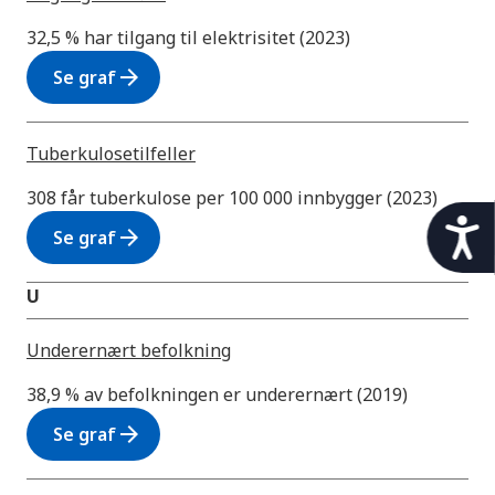
32,5 % har tilgang til elektrisitet (2023)
arrow_forward
Se graf
Tuberkulosetilfeller
308 får tuberkulose per 100 000 innbygger (2023)
t
arrow_forward
Se graf
i
l
g
U
j
e
Underernært befolkning
n
g
38,9 % av befolkningen er underernært (2019)
e
arrow_forward
Se graf
l
i
g