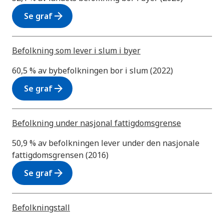
arrow_forward
Se graf
Befolkning som lever i slum i byer
60,5 % av bybefolkningen bor i slum (2022)
arrow_forward
Se graf
Befolkning under nasjonal fattigdomsgrense
50,9 % av befolkningen lever under den nasjonale
fattigdomsgrensen (2016)
arrow_forward
Se graf
Befolkningstall