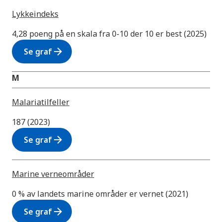
Lykkeindeks
4,28 poeng på en skala fra 0-10 der 10 er best (2025)
arrow_forward
Se graf
M
Malariatilfeller
187 (2023)
arrow_forward
Se graf
Marine verneområder
0 % av landets marine områder er vernet (2021)
arrow_forward
Se graf