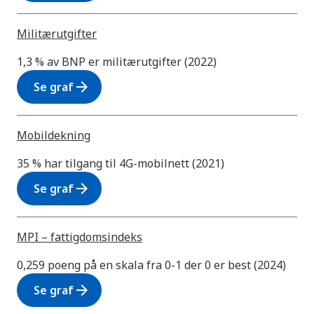
Militærutgifter
1,3 % av BNP er militærutgifter (2022)
arrow_forward
Se graf
Mobildekning
35 % har tilgang til 4G-mobilnett (2021)
arrow_forward
Se graf
MPI – fattigdomsindeks
0,259 poeng på en skala fra 0-1 der 0 er best (2024)
arrow_forward
Se graf