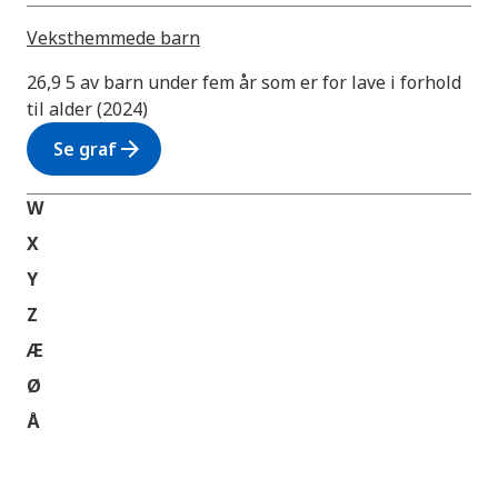
Veksthemmede barn
26,9 5 av barn under fem år som er for lave i forhold
til alder (2024)
arrow_forward
Se graf
W
X
Y
Z
Æ
Ø
Å