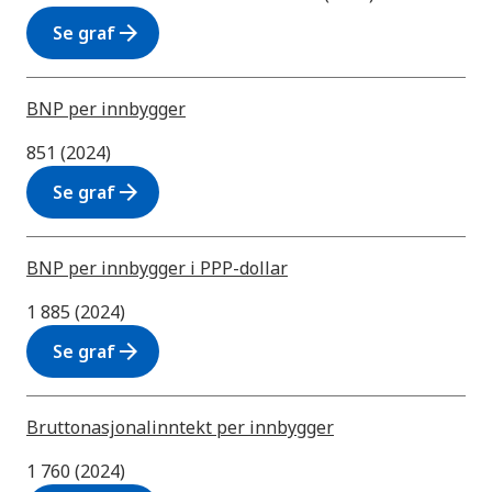
arrow_forward
Se graf
BNP per innbygger
851 (2024)
arrow_forward
Se graf
BNP per innbygger i PPP-dollar
1 885 (2024)
arrow_forward
Se graf
Bruttonasjonalinntekt per innbygger
1 760 (2024)