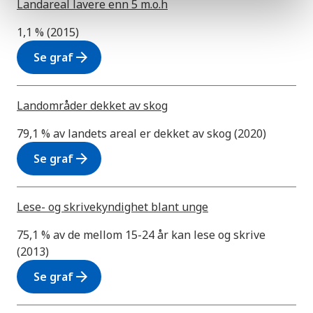
Landareal lavere enn 5 m.o.h
1,1 % (2015)
arrow_forward
Se graf
Landområder dekket av skog
79,1 % av landets areal er dekket av skog (2020)
arrow_forward
Se graf
Lese- og skrivekyndighet blant unge
75,1 % av de mellom 15-24 år kan lese og skrive
(2013)
arrow_forward
Se graf