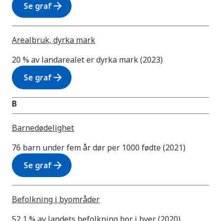
arrow_forward
Se graf
Arealbruk, dyrka mark
20 % av landarealet er dyrka mark (2023)
arrow_forward
Se graf
B
Barnedødelighet
76 barn under fem år dør per 1000 fødte (2021)
arrow_forward
Se graf
Befolkning i byområder
52,1 % av landets befolkning bor i byer (2020)