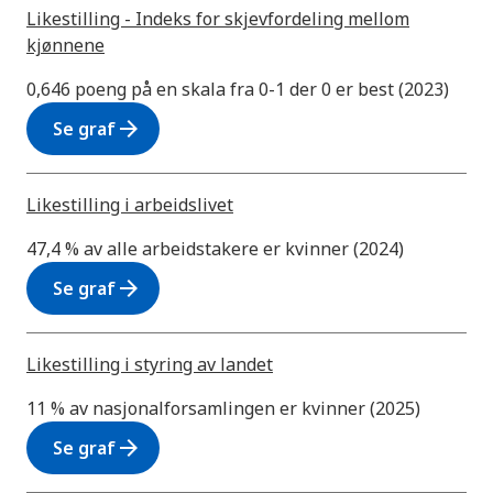
Likestilling - Indeks for skjevfordeling mellom
kjønnene
0,646 poeng på en skala fra 0-1 der 0 er best (2023)
arrow_forward
Se graf
Likestilling i arbeidslivet
47,4 % av alle arbeidstakere er kvinner (2024)
arrow_forward
Se graf
Likestilling i styring av landet
11 % av nasjonalforsamlingen er kvinner (2025)
arrow_forward
Se graf