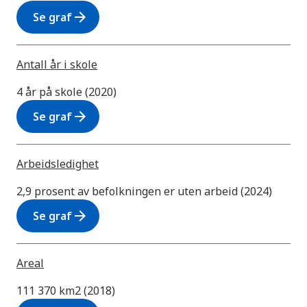
arrow_forward
Se graf
Antall år i skole
4 år på skole (2020)
arrow_forward
Se graf
Arbeidsledighet
2,9 prosent av befolkningen er uten arbeid (2024)
arrow_forward
Se graf
Areal
111 370 km2 (2018)