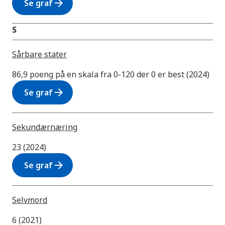
arrow_forward
Se graf
S
Sårbare stater
86,9 poeng på en skala fra 0-120 der 0 er best (2024)
arrow_forward
Se graf
Sekundærnæring
23 (2024)
arrow_forward
Se graf
Selvmord
6 (2021)