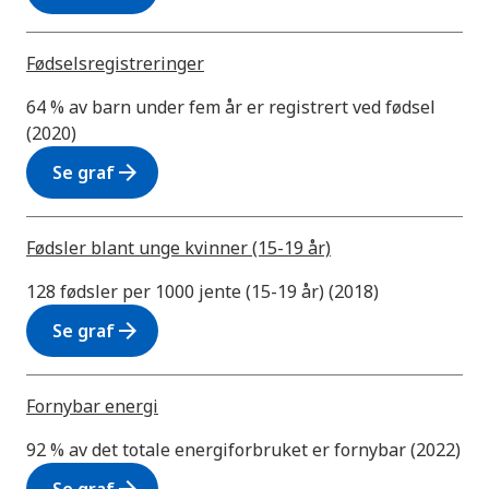
Fødselsregistreringer
64 % av barn under fem år er registrert ved fødsel
(2020)
arrow_forward
Se graf
Fødsler blant unge kvinner (15-19 år)
128 fødsler per 1000 jente (15-19 år) (2018)
arrow_forward
Se graf
Fornybar energi
92 % av det totale energiforbruket er fornybar (2022)